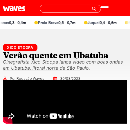
nas
0,3 - 0,4m
Praia Brava
0,5 - 0,7m
Juquei
0,4 - 0,6m
Ba
XICO STOOPA
Verão quente em Ubatuba
Cinegrafista Xico Stoopa lança vídeo com boas ondas
em Ubatuba, litoral norte de São Paulo.
Por Redação Waves
30/03/2023