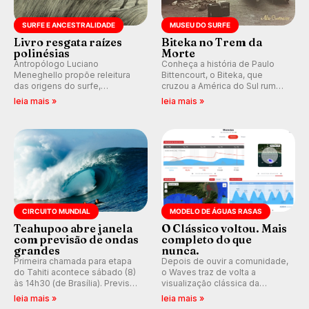
SURFE E ANCESTRALIDADE
MUSEU DO SURFE
Livro resgata raízes
Biteka no Trem da
polinésias
Morte
Antropólogo Luciano
Conheça a história de Paulo
Meneghello propõe releitura
Bittencourt, o Biteka, que
das origens do surfe,
cruzou a América do Sul rumo
resgatando a cultura polinésia
ao Pacífico em uma jornada
leia mais »
leia mais »
e questionando a visão
que se tornou um marco de
ocidental que transformou a
aventura, resiliência e paixão
prática em esporte e indústria.
pelo surfe.
CIRCUITO MUNDIAL
MODELO DE ÁGUAS RASAS
Teahupoo abre janela
O Clássico voltou. Mais
com previsão de ondas
completo do que
grandes
nunca.
Primeira chamada para etapa
Depois de ouvir a comunidade,
do Tahiti acontece sábado (8)
o Waves traz de volta a
às 14h30 (de Brasília). Previsão
visualização clássica da
indica swell consistente.
previsão de águas rasas,
leia mais »
leia mais »
Medina embarca para evento e
agora integrada à nova