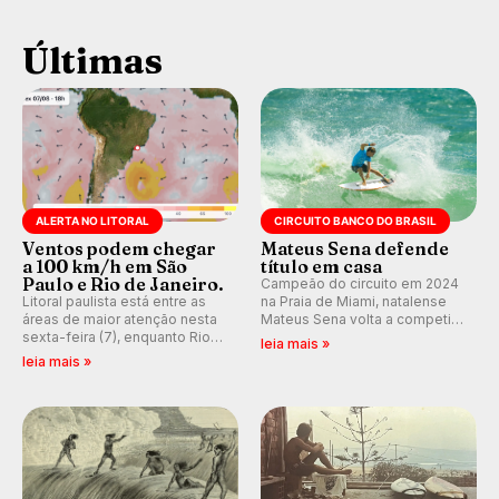
Últimas
ALERTA NO LITORAL
CIRCUITO BANCO DO BRASIL
Ventos podem chegar
Mateus Sena defende
a 100 km/h em São
título em casa
Paulo e Rio de Janeiro.
Campeão do circuito em 2024
Litoral paulista está entre as
na Praia de Miami, natalense
áreas de maior atenção nesta
Mateus Sena volta a competir
sexta-feira (7), enquanto Rio
em casa em busca de manter a
leia mais »
de Janeiro também recebe
hegemonia potiguar em etapa
leia mais »
alerta para ventos fortes.
do Circuito Banco do Brasil.
Rajadas já chegaram a 97,2
km/h em Itanhaém.