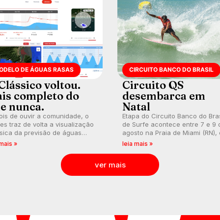
ODELO DE ÁGUAS RASAS
CIRCUITO BANCO DO BRASIL
Clássico voltou.
Circuito QS
is completo do
desembarca em
e nunca.
Natal
is de ouvir a comunidade, o
Etapa do Circuito Banco do Bras
s traz de volta a visualização
de Surfe acontece entre 7 e 9 
sica da previsão de águas
agosto na Praia de Miami (RN),
s, agora integrada à nova
disputas válidas pelo Qualifying
 mais »
leia mais »
aforma e com previsão das
Series (QS) 4.000 e pela corrid
s para até 16 dias.
por vagas no Challenger Series
ver mais