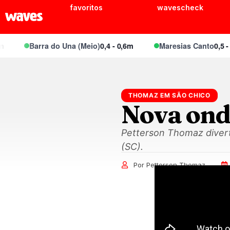
favoritos
wavescheck
Barra do Una (Meio)
0,4 - 0,6m
Maresias Canto
0,5 - 0,
THOMAZ EM SÃO CHICO
Nova ond
Petterson Thomaz diver
(SC).
Por Petterson Thomaz