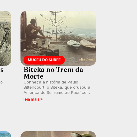
MUSEU DO SURFE
es
Biteka no Trem da
Morte
lo
Conheça a história de Paulo
Bittencourt, o Biteka, que cruzou a
América do Sul rumo ao Pacífico
ão
em uma jornada que se tornou um
leia mais »
marco de aventura, resiliência e
paixão pelo surfe.