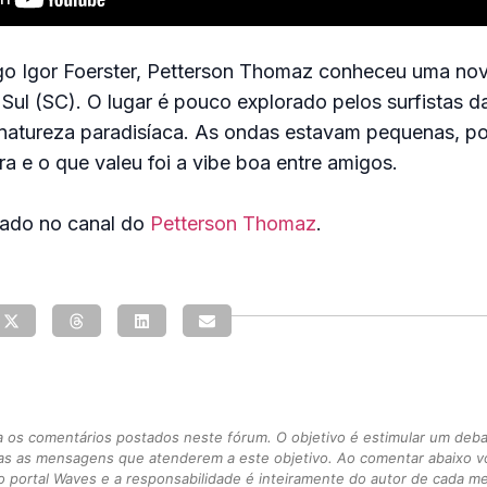
go Igor Foerster, Petterson Thomaz conheceu uma no
Sul (SC). O lugar é pouco explorado pelos surfistas d
 natureza paradisíaca. As ondas estavam pequenas, po
ra e o que valeu foi a vibe boa entre amigos.
cado no canal do
Petterson Thomaz
.
s comentários postados neste fórum. O objetivo é estimular um debate
as as mensagens que atenderem a este objetivo. Ao comentar abaixo 
 portal Waves e a responsabilidade é inteiramente do autor de cada 