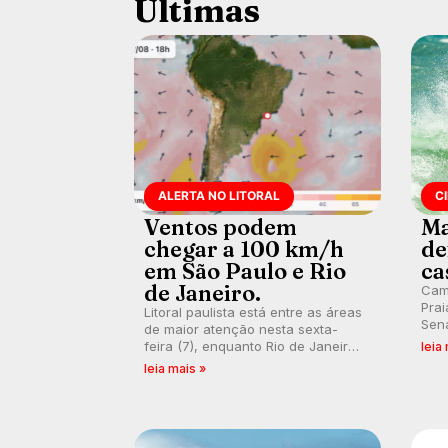
Últimas
ALERTA NO LITORAL
C
Ventos podem
Ma
chegar a 100 km/h
de
em São Paulo e Rio
ca
de Janeiro.
Cam
Prai
Litoral paulista está entre as áreas
Sena
de maior atenção nesta sexta-
bus
feira (7), enquanto Rio de Janeiro
leia
poti
também recebe alerta para ventos
leia mais »
Banc
fortes. Rajadas já chegaram a 97,2
km/h em Itanhaém.