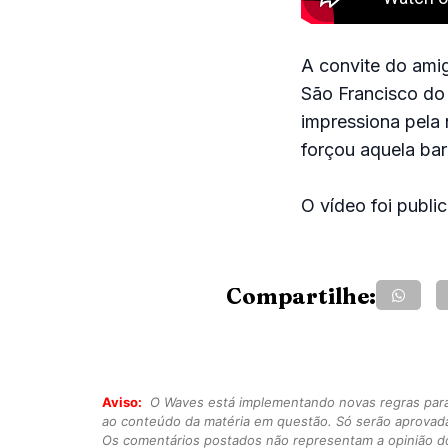
A convite do ami
São Francisco do 
impressiona pela
forçou aquela bar
O vídeo foi publi
Compartilhe:
Aviso:
O Waves está implementando novas regras para o
ao conteúdo da matéria em questão. Só serão aprovad
Os comentários postados não representam a opinião do