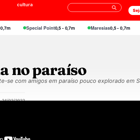
cultura
Sej
7m
Special Point
0,5 - 0,7m
Maresias
0,5 - 0,7m
a no paraíso
te-se com amigos em paraíso pouco explorado em Sã
24/02/2022