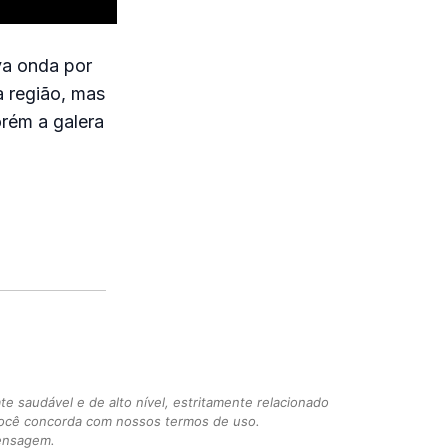
va onda por
a região, mas
rém a galera
 saudável e de alto nível, estritamente relacionado
você concorda com nossos termos de uso.
mensagem.