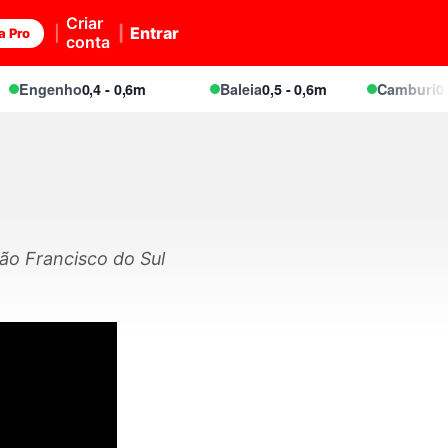
Criar
Entrar
a Pro
conta
Engenho
0,4 - 0,6m
Baleia
0,5 - 0,6m
Camburi
0,5 -
o Francisco do Sul