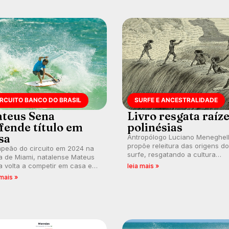
IRCUITO BANCO DO BRASIL
SURFE E ANCESTRALIDADE
teus Sena
Livro resgata raíz
fende título em
polinésias
sa
Antropólogo Luciano Meneghel
propõe releitura das origens do
peão do circuito em 2024 na
surfe, resgatando a cultura
a de Miami, natalense Mateus
polinésia e questionando a vis
 volta a competir em casa em
leia mais »
ocidental que transformou a
ca de manter a hegemonia
 mais »
prática em esporte e indústria.
guar em etapa do Circuito
o do Brasil.