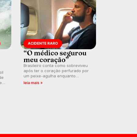
ACIDENTE RARO
“O médico segurou
meu coração”
Brasileiro conta como sobreviveu
após ter o coração perfurado por
il
um peixe-agulha enquanto
de
surfava na Costa Rica.
 em
leia mais »
a
.