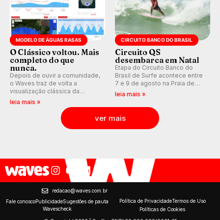
MODELO DE ÁGUAS RASAS
CIRCUITO BANCO DO BRASIL
O Clássico voltou. Mais
Circuito QS
completo do que
desembarca em Natal
nunca.
Etapa do Circuito Banco do
Depois de ouvir a comunidade,
Brasil de Surfe acontece entre
o Waves traz de volta a
7 e 9 de agosto na Praia de
visualização clássica da
Miami (RN), em disputas
leia mais »
previsão de águas rasas,
válidas pelo Qualifying Series
leia mais »
agora integrada à nova
(QS) 4.000 e pela corrida por
plataforma e com previsão das
vagas no Challenger Series.
ver mais
ondas para até 16 dias.
redacao@waves.com.br
Política de Privacidade
Termos de Uso
Fale conosco
Publicidade
Sugestões de pauta
Wavescheck
Políticas de Cookies