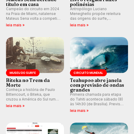
título em casa
polinésias
Campeão do circuito em 2024
Antropólogo Luciano
na Praia de Miami, natalense
Meneghello propõe releitura
Mateus Sena volta a competir
das origens do surfe,
em casa em busca de manter a
resgatando a cultura polinésia
leia mais »
leia mais »
hegemonia potiguar em etapa
e questionando a visão
do Circuito Banco do Brasil.
ocidental que transformou a
prática em esporte e indústria.
MUSEU DO SURFE
CIRCUITO MUNDIAL
Biteka no Trem da
Teahupoo abre janela
Morte
com previsão de ondas
grandes
Conheça a história de Paulo
Bittencourt, o Biteka, que
Primeira chamada para etapa
cruzou a América do Sul rumo
do Tahiti acontece sábado (8)
ao Pacífico em uma jornada
às 14h30 (de Brasília). Previsão
leia mais »
que se tornou um marco de
indica swell consistente.
leia mais »
aventura, resiliência e paixão
Medina embarca para evento e
pelo surfe.
WSL divulga baterias, com
Kelly Slater convidado.