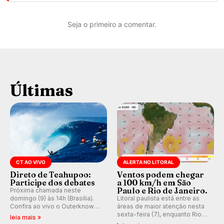
Seja o primeiro a comentar.
Últimas
CT AO VIVO
ALERTA NO LITORAL
Direto de Teahupoo:
Ventos podem chegar
Participe dos debates
a 100 km/h em São
Paulo e Rio de Janeiro.
Próxima chamada neste
domingo (9) às 14h (Brasília).
Litoral paulista está entre as
Confira ao vivo o Outerknown
áreas de maior atenção nesta
Tahiti Pro 2026 e participe dos
sexta-feira (7), enquanto Rio
leia mais »
comentários e debates em
de Janeiro também recebe