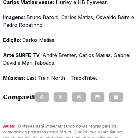
Carlos Matias veste:
Hurley e HB Eyewear.
Imagens
: Bruno Baroni, Carlos Matias, Oswaldo Baire e
Pedro Robalinho.
Edição
: Carlos Matias.
Arte SURFE TV:
André Bremer, Carlos Matias, Gabriel
David e Mari Taboada.
Músicas
: Last Train North – TrackTribe.
Compartilhe:
Aviso:
O Waves está implementando novas regras para os
comentários postados neste fórum. O objetivo é estimular um
debate saudável e de alto nível, estritamente relacionado ao