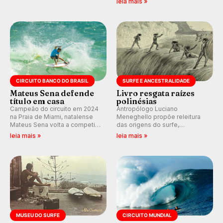
leia mais »
tempo real no nosso fórum,
alerta para ventos fortes.
durante as etapas da WSL.
Rajadas já chegaram a 97,2
km/h em Itanhaém.
CIRCUITO BANCO DO BRASIL
SURFE E ANCESTRALIDADE
Mateus Sena defende
Livro resgata raízes
título em casa
polinésias
Campeão do circuito em 2024
Antropólogo Luciano
na Praia de Miami, natalense
Meneghello propõe releitura
Mateus Sena volta a competir
das origens do surfe,
em casa em busca de manter a
resgatando a cultura polinésia
leia mais »
leia mais »
hegemonia potiguar em etapa
e questionando a visão
do Circuito Banco do Brasil.
ocidental que transformou a
prática em esporte e indústria.
MUSEU DO SURFE
CIRCUITO MUNDIAL