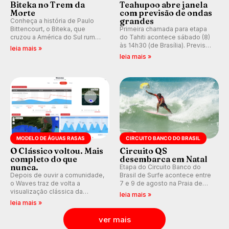
Biteka no Trem da
Teahupoo abre janela
Morte
com previsão de ondas
grandes
Conheça a história de Paulo
Bittencourt, o Biteka, que
Primeira chamada para etapa
cruzou a América do Sul rumo
do Tahiti acontece sábado (8)
ao Pacífico em uma jornada
às 14h30 (de Brasília). Previsão
leia mais »
que se tornou um marco de
indica swell consistente.
leia mais »
aventura, resiliência e paixão
Medina embarca para evento e
pelo surfe.
WSL divulga baterias, com
Kelly Slater convidado.
MODELO DE ÁGUAS RASAS
CIRCUITO BANCO DO BRASIL
O Clássico voltou. Mais
Circuito QS
completo do que
desembarca em Natal
nunca.
Etapa do Circuito Banco do
Depois de ouvir a comunidade,
Brasil de Surfe acontece entre
o Waves traz de volta a
7 e 9 de agosto na Praia de
visualização clássica da
Miami (RN), em disputas
leia mais »
previsão de águas rasas,
válidas pelo Qualifying Series
leia mais »
agora integrada à nova
(QS) 4.000 e pela corrida por
plataforma e com previsão das
vagas no Challenger Series.
ver mais
ondas para até 16 dias.