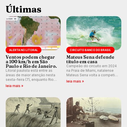
Últimas
ALERTA NO LITORAL
CIRCUITO BANCO DO BRASIL
Ventos podem chegar
Mateus Sena defende
a 100 km/h em São
título em casa
Paulo e Rio de Janeiro.
Campeão do circuito em 2024
Litoral paulista está entre as
na Praia de Miami, natalense
áreas de maior atenção nesta
Mateus Sena volta a competir
sexta-feira (7), enquanto Rio
em casa em busca de manter a
leia mais »
de Janeiro também recebe
hegemonia potiguar em etapa
leia mais »
alerta para ventos fortes.
do Circuito Banco do Brasil.
Rajadas já chegaram a 97,2
km/h em Itanhaém.