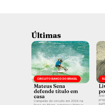
Últimas
CIRCUITO BANCO DO BRASIL
S
Mateus Sena
Li
defende título em
po
casa
Ant
prop
Campeão do circuito em 2024 na
surf
Praia de Miami, natalense Mateus