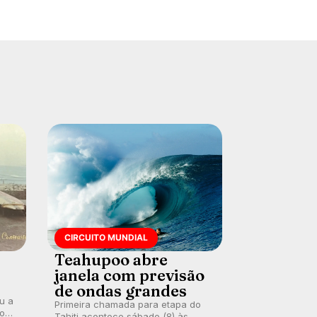
CIRCUITO MUNDIAL
Teahupoo abre
janela com previsão
de ondas grandes
ou a
Primeira chamada para etapa do
co
Tahiti acontece sábado (8) às