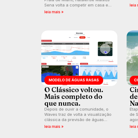
poli
Sena volta a competir em casa em
leia
ocid
busca de manter a hegemonia
leia mais »
prát
potiguar em etapa do Circuito
Banco do Brasil.
MODELO DE ÁGUAS RASAS
C
O Clássico voltou.
Ci
Mais completo do
de
que nunca.
Na
Depois de ouvir a comunidade, o
Etap
Waves traz de volta a visualização
de S
clássica da previsão de águas
agos
rasas, agora integrada à nova
disp
leia mais »
leia
plataforma e com previsão das
Seri
ondas para até 16 dias.
por 