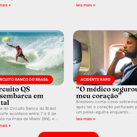
nésia e questionando a visão
em uma jornada que se tornou
 mais »
leia mais »
ental que transformou a
marco de aventura, resiliência 
ica em esporte e indústria.
paixão pelo surfe.
IRCUITO BANCO DO BRASIL
ACIDENTE RARO
rcuito QS
“O médico seguro
sembarca em
meu coração”
tal
Brasileiro conta como sobreviv
após ter o coração perfurado 
a do Circuito Banco do Brasil
um peixe-agulha enquanto
urfe acontece entre 7 e 9 de
surfava na Costa Rica.
to na Praia de Miami (RN), em
leia mais »
utas válidas pelo Qualifying
 mais »
es (QS) 4.000 e pela corrida
vagas no Challenger Series.