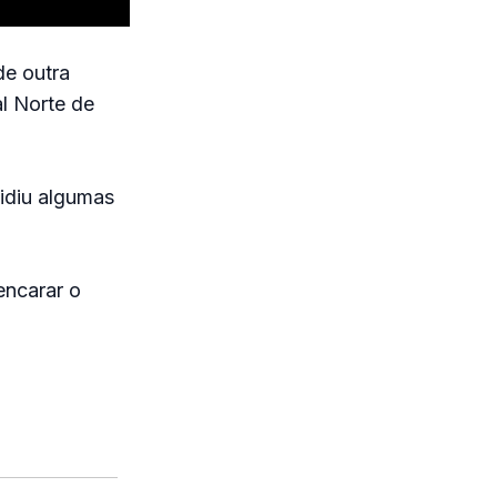
de outra
l Norte de
vidiu algumas
 encarar o