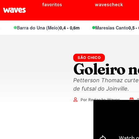
favoritos
wavescheck
Barra do Una (Meio)
0,4 - 0,6m
Maresias Canto
0,5 - 0,
SÃO CHICO
Goleiro n
Petterson Thomaz curte 
de futsal do Joinville.
Por Redação Waves