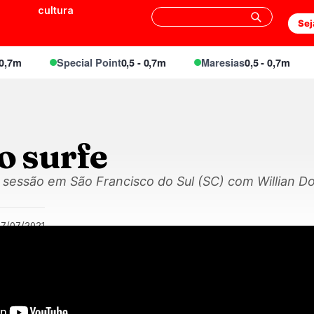
cultura
Sej
7m
Special Point
0,5 - 0,7m
Maresias
0,5 - 0,7m
o surfe
sessão em São Francisco do Sul (SC) com Willian Dor
07/07/2021