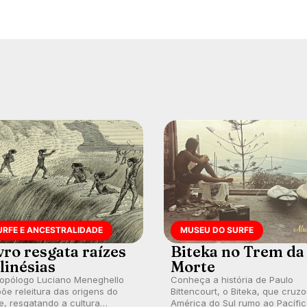
URFE E ANCESTRALIDADE
MUSEU DO SURFE
vro resgata raízes
Biteka no Trem da
linésias
Morte
ropólogo Luciano Meneghello
Conheça a história de Paulo
õe releitura das origens do
Bittencourt, o Biteka, que cruz
e, resgatando a cultura
América do Sul rumo ao Pacífi