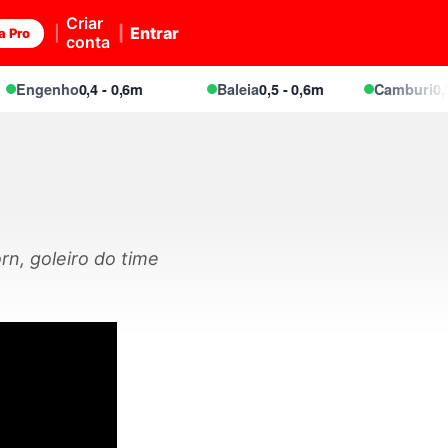
Criar
Entrar
a Pro
conta
Engenho
0,4 - 0,6m
Baleia
0,5 - 0,6m
Camburi
0,5 -
n, goleiro do time