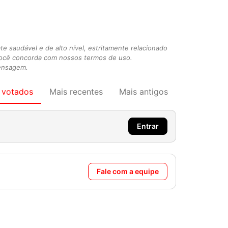
 saudável e de alto nível, estritamente relacionado
você concorda com nossos termos de uso.
mensagem.
 votados
Mais recentes
Mais antigos
Entrar
Fale com a equipe