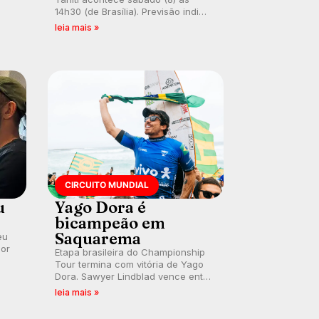
 um
14h30 (de Brasília). Previsão indica
e
swell consistente. Medina
leia mais »
embarca para evento e WSL
divulga baterias, com Kelly Slater
convidado.
CIRCUITO MUNDIAL
u
Yago Dora é
bicampeão em
Saquarema
eu
por
Etapa brasileira do Championship
Tour termina com vitória de Yago
Dora. Sawyer Lindblad vence entre
as mulheres e Leonardo Fioravanti
leia mais »
assume liderança do ranking
mundial da WSL, na etapa de