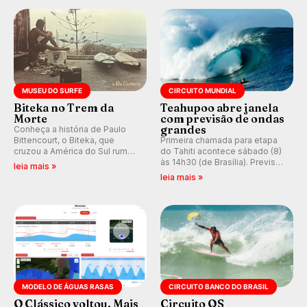
prática em esporte e indústria.
MUSEU DO SURFE
CIRCUITO MUNDIAL
Biteka no Trem da
Teahupoo abre janela
Morte
com previsão de ondas
grandes
Conheça a história de Paulo
Bittencourt, o Biteka, que
Primeira chamada para etapa
cruzou a América do Sul rumo
do Tahiti acontece sábado (8)
ao Pacífico em uma jornada
às 14h30 (de Brasília). Previsão
leia mais »
que se tornou um marco de
indica swell consistente.
leia mais »
aventura, resiliência e paixão
Medina embarca para evento e
pelo surfe.
WSL divulga baterias, com
Kelly Slater convidado.
MODELO DE ÁGUAS RASAS
CIRCUITO BANCO DO BRASIL
O Clássico voltou. Mais
Circuito QS