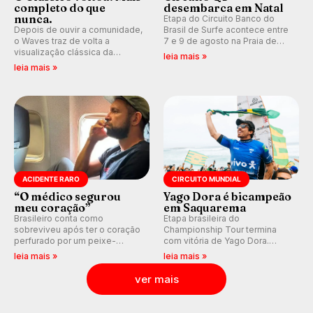
completo do que
desembarca em Natal
nunca.
Etapa do Circuito Banco do
Depois de ouvir a comunidade,
Brasil de Surfe acontece entre
o Waves traz de volta a
7 e 9 de agosto na Praia de
visualização clássica da
Miami (RN), em disputas
leia mais »
previsão de águas rasas,
válidas pelo Qualifying Series
leia mais »
agora integrada à nova
(QS) 4.000 e pela corrida por
plataforma e com previsão das
vagas no Challenger Series.
ondas para até 16 dias.
ACIDENTE RARO
CIRCUITO MUNDIAL
“O médico segurou
Yago Dora é bicampeão
meu coração”
em Saquarema
Brasileiro conta como
Etapa brasileira do
sobreviveu após ter o coração
Championship Tour termina
perfurado por um peixe-
com vitória de Yago Dora.
agulha enquanto surfava na
Sawyer Lindblad vence entre
leia mais »
leia mais »
Costa Rica.
as mulheres e Leonardo
Fioravanti assume liderança do
ver mais
ranking mundial da WSL, na
etapa de Saquarema.