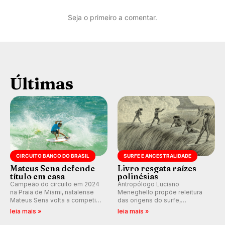
Seja o primeiro a comentar.
Últimas
CIRCUITO BANCO DO BRASIL
SURFE E ANCESTRALIDADE
Mateus Sena defende
Livro resgata raízes
título em casa
polinésias
Campeão do circuito em 2024
Antropólogo Luciano
na Praia de Miami, natalense
Meneghello propõe releitura
Mateus Sena volta a competir
das origens do surfe,
em casa em busca de manter a
resgatando a cultura polinésia
leia mais »
leia mais »
hegemonia potiguar em etapa
e questionando a visão
do Circuito Banco do Brasil.
ocidental que transformou a