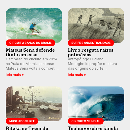
durante as etapas da WSL.
Rajadas já chegaram a 97,2
km/h em Itanhaém.
CIRCUITO BANCO DO BRASIL
SURFE E ANCESTRALIDADE
Mateus Sena defende
Livro resgata raízes
título em casa
polinésias
Campeão do circuito em 2024
Antropólogo Luciano
na Praia de Miami, natalense
Meneghello propõe releitura
Mateus Sena volta a competir
das origens do surfe,
em casa em busca de manter a
resgatando a cultura polinésia
leia mais »
leia mais »
hegemonia potiguar em etapa
e questionando a visão
do Circuito Banco do Brasil.
ocidental que transformou a
prática em esporte e indústria.
MUSEU DO SURFE
CIRCUITO MUNDIAL
Biteka no Trem da
Teahupoo abre janela