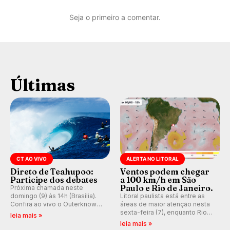
Seja o primeiro a comentar.
Últimas
CT AO VIVO
ALERTA NO LITORAL
Direto de Teahupoo:
Ventos podem chegar
Participe dos debates
a 100 km/h em São
Paulo e Rio de Janeiro.
Próxima chamada neste
domingo (9) às 14h (Brasília).
Litoral paulista está entre as
Confira ao vivo o Outerknown
áreas de maior atenção nesta
Tahiti Pro 2026 e participe dos
sexta-feira (7), enquanto Rio
leia mais »
comentários e debates em
de Janeiro também recebe
leia mais »
tempo real no nosso fórum,
alerta para ventos fortes.