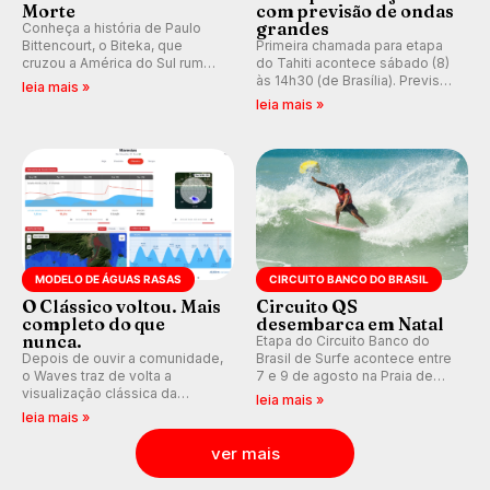
Morte
com previsão de ondas
grandes
Conheça a história de Paulo
Bittencourt, o Biteka, que
Primeira chamada para etapa
cruzou a América do Sul rumo
do Tahiti acontece sábado (8)
ao Pacífico em uma jornada
às 14h30 (de Brasília). Previsão
leia mais »
que se tornou um marco de
indica swell consistente.
leia mais »
aventura, resiliência e paixão
Medina embarca para evento e
pelo surfe.
WSL divulga baterias, com
Kelly Slater convidado.
MODELO DE ÁGUAS RASAS
CIRCUITO BANCO DO BRASIL
O Clássico voltou. Mais
Circuito QS
completo do que
desembarca em Natal
nunca.
Etapa do Circuito Banco do
Depois de ouvir a comunidade,
Brasil de Surfe acontece entre
o Waves traz de volta a
7 e 9 de agosto na Praia de
visualização clássica da
Miami (RN), em disputas
leia mais »
previsão de águas rasas,
válidas pelo Qualifying Series
leia mais »
agora integrada à nova
(QS) 4.000 e pela corrida por
plataforma e com previsão das
vagas no Challenger Series.
ver mais
ondas para até 16 dias.