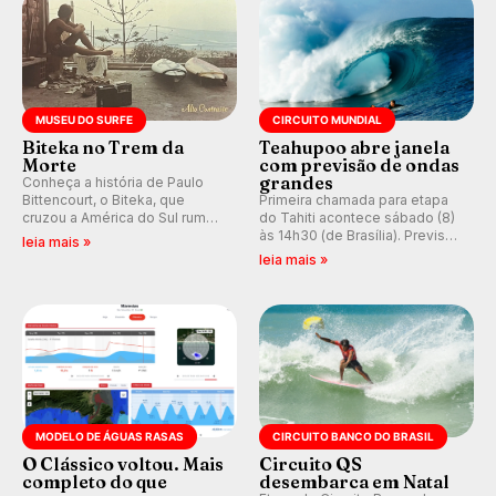
MUSEU DO SURFE
CIRCUITO MUNDIAL
Biteka no Trem da
Teahupoo abre janela
Morte
com previsão de ondas
grandes
Conheça a história de Paulo
Bittencourt, o Biteka, que
Primeira chamada para etapa
cruzou a América do Sul rumo
do Tahiti acontece sábado (8)
ao Pacífico em uma jornada
às 14h30 (de Brasília). Previsão
leia mais »
que se tornou um marco de
indica swell consistente.
leia mais »
aventura, resiliência e paixão
Medina embarca para evento e
pelo surfe.
WSL divulga baterias, com
Kelly Slater convidado.
MODELO DE ÁGUAS RASAS
CIRCUITO BANCO DO BRASIL
O Clássico voltou. Mais
Circuito QS
completo do que
desembarca em Natal