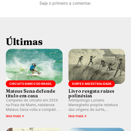
Seja o primeiro a comentar.
Últimas
CIRCUITO BANCO DO BRASIL
SURFE E ANCESTRALIDADE
Mateus Sena defende
Livro resgata raízes
título em casa
polinésias
Campeão do circuito em 2024
Antropólogo Luciano
na Praia de Miami, natalense
Meneghello propõe releitura
Mateus Sena volta a competir
das origens do surfe,
em casa em busca de manter a
resgatando a cultura polinésia
leia mais »
leia mais »
hegemonia potiguar em etapa
e questionando a visão
do Circuito Banco do Brasil.
ocidental que transformou a
prática em esporte e indústria.