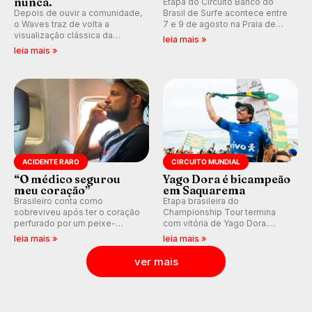
nunca.
Etapa do Circuito Banco do
Depois de ouvir a comunidade,
Brasil de Surfe acontece entre
o Waves traz de volta a
7 e 9 de agosto na Praia de
visualização clássica da
Miami (RN), em disputas
leia mais »
previsão de águas rasas,
válidas pelo Qualifying Series
leia mais »
agora integrada à nova
(QS) 4.000 e pela corrida por
plataforma e com previsão das
vagas no Challenger Series.
ondas para até 16 dias.
ACIDENTE RARO
CIRCUITO MUNDIAL
“O médico segurou
Yago Dora é bicampeão
meu coração”
em Saquarema
Brasileiro conta como
Etapa brasileira do
sobreviveu após ter o coração
Championship Tour termina
perfurado por um peixe-
com vitória de Yago Dora.
agulha enquanto surfava na
Sawyer Lindblad vence entre
leia mais »
leia mais »
Costa Rica.
as mulheres e Leonardo
Fioravanti assume liderança do
ver mais
ranking mundial da WSL, na
etapa de Saquarema.