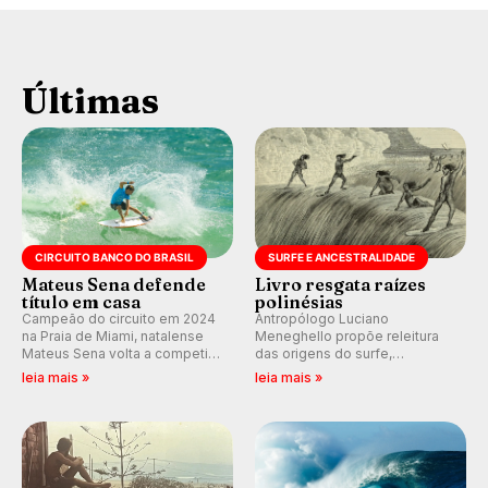
Últimas
CIRCUITO BANCO DO BRASIL
SURFE E ANCESTRALIDADE
Mateus Sena defende
Livro resgata raízes
título em casa
polinésias
Campeão do circuito em 2024
Antropólogo Luciano
na Praia de Miami, natalense
Meneghello propõe releitura
Mateus Sena volta a competir
das origens do surfe,
em casa em busca de manter a
resgatando a cultura polinésia
leia mais »
leia mais »
hegemonia potiguar em etapa
e questionando a visão
do Circuito Banco do Brasil.
ocidental que transformou a
prática em esporte e indústria.