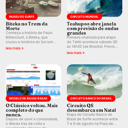
MUSEU DO SURFE
CIRCUITO MUNDIAL
Biteka no Trem da
Teahupoo abre janela
Morte
com previsão de ondas
grandes
Conheça a história de Paulo
Bittencourt, o Biteka, que
Primeira chamada para etapa
cruzou a América do Sul rumo
do Tahiti acontece sábado (8)
ao Pacífico em uma jornada
às 14h30 (de Brasília). Previsão
leia mais »
que se tornou um marco de
indica swell consistente.
leia mais »
aventura, resiliência e paixão
Medina embarca para evento e
pelo surfe.
WSL divulga baterias, com
Kelly Slater convidado.
MODELO DE ÁGUAS RASAS
CIRCUITO BANCO DO BRASIL
O Clássico voltou. Mais
Circuito QS
completo do que
desembarca em Natal
nunca.
Etapa do Circuito Banco do
Depois de ouvir a comunidade,
Brasil de Surfe acontece entre
o Waves traz de volta a
7 e 9 de agosto na Praia de