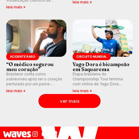
visualização clássica da
Miami (RN), em disputas
leia mais »
previsão de águas rasas,
válidas pelo Qualifying Series
leia mais »
agora integrada à nova
(QS) 4.000 e pela corrida por
plataforma e com previsão das
vagas no Challenger Series.
ondas para até 16 dias.
ACIDENTE RARO
CIRCUITO MUNDIAL
“O médico segurou
Yago Dora é bicampeão
meu coração”
em Saquarema
Brasileiro conta como
Etapa brasileira do
sobreviveu após ter o coração
Championship Tour termina
perfurado por um peixe-
com vitória de Yago Dora.
agulha enquanto surfava na
Sawyer Lindblad vence entre
leia mais »
leia mais »
Costa Rica.
as mulheres e Leonardo
Fioravanti assume liderança do
ver mais
ranking mundial da WSL, na
etapa de Saquarema.