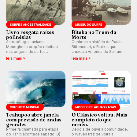
SURFE E ANCESTRALIDADE
MUSEU DO SURFE
Livro resgata raízes
Biteka no Trem da
polinésias
Morte
Antropólogo Luciano
Conheça a história de Paulo
Meneghello propõe releitura
Bittencourt, o Biteka, que
das origens do surfe,
cruzou a América do Sul rumo
resgatando a cultura polinésia
ao Pacífico em uma jornada
leia mais »
leia mais »
e questionando a visão
que se tornou um marco de
ocidental que transformou a
aventura, resiliência e paixão
prática em esporte e indústria.
pelo surfe.
CIRCUITO MUNDIAL
MODELO DE ÁGUAS RASAS
Teahupoo abre janela
O Clássico voltou. Mais
com previsão de ondas
completo do que
grandes
nunca.
Primeira chamada para etapa
Depois de ouvir a comunidade,
do Tahiti acontece sábado (8)
o Waves traz de volta a