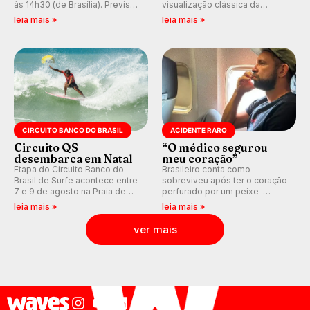
às 14h30 (de Brasília). Previsão
visualização clássica da
indica swell consistente.
previsão de águas rasas,
leia mais »
leia mais »
Medina embarca para evento e
agora integrada à nova
WSL divulga baterias, com
plataforma e com previsão das
Kelly Slater convidado.
ondas para até 16 dias.
CIRCUITO BANCO DO BRASIL
ACIDENTE RARO
Circuito QS
“O médico segurou
desembarca em Natal
meu coração”
Etapa do Circuito Banco do
Brasileiro conta como
Brasil de Surfe acontece entre
sobreviveu após ter o coração
7 e 9 de agosto na Praia de
perfurado por um peixe-
Miami (RN), em disputas
agulha enquanto surfava na
leia mais »
leia mais »
válidas pelo Qualifying Series
Costa Rica.
(QS) 4.000 e pela corrida por
ver mais
vagas no Challenger Series.