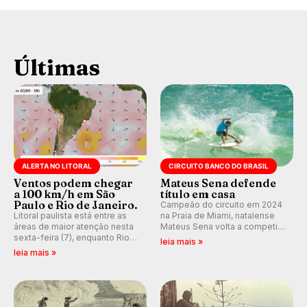
Últimas
ALERTA NO LITORAL
CIRCUITO BANCO DO BRASIL
Ventos podem chegar
Mateus Sena defende
a 100 km/h em São
título em casa
Paulo e Rio de Janeiro.
Campeão do circuito em 2024
Litoral paulista está entre as
na Praia de Miami, natalense
áreas de maior atenção nesta
Mateus Sena volta a competir
sexta-feira (7), enquanto Rio
em casa em busca de manter a
leia mais »
de Janeiro também recebe
hegemonia potiguar em etapa
leia mais »
alerta para ventos fortes.
do Circuito Banco do Brasil.
Rajadas já chegaram a 97,2
km/h em Itanhaém.