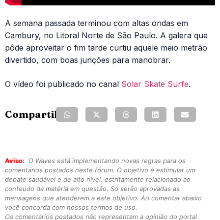
A semana passada terminou com altas ondas em
Cambury, no Litoral Norte de São Paulo. A galera que
pôde aproveitar o fim tarde curtiu aquele meio metrão
divertido, com boas junções para manobrar.
O vídeo foi publicado no canal
Solar Skate Surfe
.
Compartilhe:
Aviso:
O Waves está implementando novas regras para os
comentários postados neste fórum. O objetivo é estimular um
debate saudável e de alto nível, estritamente relacionado ao
conteúdo da matéria em questão. Só serão aprovadas as
mensagens que atenderem a este objetivo. Ao comentar abaixo
você concorda com nossos termos de uso.
Os comentários postados não representam a opinião do portal