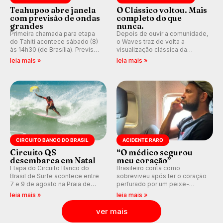
Teahupoo abre janela
O Clássico voltou. Mais
com previsão de ondas
completo do que
grandes
nunca.
Primeira chamada para etapa
Depois de ouvir a comunidade,
do Tahiti acontece sábado (8)
o Waves traz de volta a
às 14h30 (de Brasília). Previsão
visualização clássica da
indica swell consistente.
previsão de águas rasas,
leia mais »
leia mais »
Medina embarca para evento e
agora integrada à nova
WSL divulga baterias, com
plataforma e com previsão das
Kelly Slater convidado.
ondas para até 16 dias.
CIRCUITO BANCO DO BRASIL
ACIDENTE RARO
Circuito QS
“O médico segurou
desembarca em Natal
meu coração”
Etapa do Circuito Banco do
Brasileiro conta como
Brasil de Surfe acontece entre
sobreviveu após ter o coração
7 e 9 de agosto na Praia de
perfurado por um peixe-
Miami (RN), em disputas
agulha enquanto surfava na
leia mais »
leia mais »
válidas pelo Qualifying Series
Costa Rica.
(QS) 4.000 e pela corrida por
ver mais
vagas no Challenger Series.