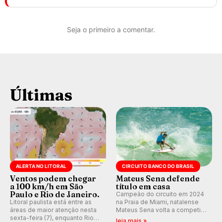
Seja o primeiro a comentar.
Últimas
ALERTA NO LITORAL
CIRCUITO BANCO DO BRASIL
Ventos podem chegar
Mateus Sena defende
a 100 km/h em São
título em casa
Paulo e Rio de Janeiro.
Campeão do circuito em 2024
Litoral paulista está entre as
na Praia de Miami, natalense
áreas de maior atenção nesta
Mateus Sena volta a competir
sexta-feira (7), enquanto Rio
em casa em busca de manter a
leia mais »