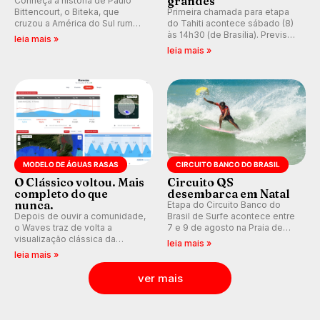
grandes
Conheça a história de Paulo
Bittencourt, o Biteka, que
Primeira chamada para etapa
cruzou a América do Sul rumo
do Tahiti acontece sábado (8)
ao Pacífico em uma jornada
às 14h30 (de Brasília). Previsão
leia mais »
que se tornou um marco de
indica swell consistente.
leia mais »
aventura, resiliência e paixão
Medina embarca para evento e
pelo surfe.
WSL divulga baterias, com
Kelly Slater convidado.
MODELO DE ÁGUAS RASAS
CIRCUITO BANCO DO BRASIL
O Clássico voltou. Mais
Circuito QS
completo do que
desembarca em Natal
nunca.
Etapa do Circuito Banco do
Depois de ouvir a comunidade,
Brasil de Surfe acontece entre
o Waves traz de volta a
7 e 9 de agosto na Praia de
visualização clássica da
Miami (RN), em disputas
leia mais »
previsão de águas rasas,
válidas pelo Qualifying Series
leia mais »
agora integrada à nova
(QS) 4.000 e pela corrida por
plataforma e com previsão das
vagas no Challenger Series.
ver mais
ondas para até 16 dias.