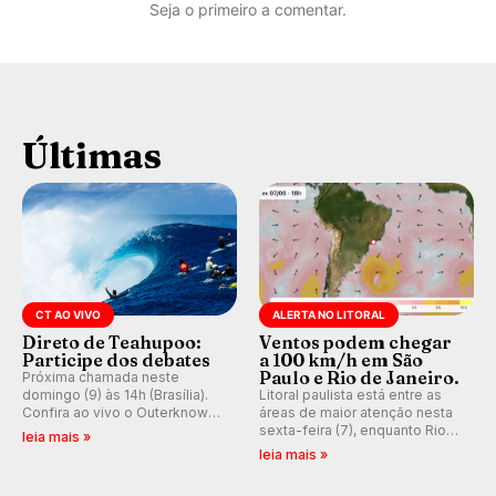
Seja o primeiro a comentar.
Últimas
CT AO VIVO
ALERTA NO LITORAL
Direto de Teahupoo:
Ventos podem chegar
Participe dos debates
a 100 km/h em São
Paulo e Rio de Janeiro.
Próxima chamada neste
domingo (9) às 14h (Brasília).
Litoral paulista está entre as
Confira ao vivo o Outerknown
áreas de maior atenção nesta
Tahiti Pro 2026 e participe dos
sexta-feira (7), enquanto Rio
leia mais »
comentários e debates em
de Janeiro também recebe
leia mais »
tempo real no nosso fórum,
alerta para ventos fortes.
durante as etapas da WSL.
Rajadas já chegaram a 97,2