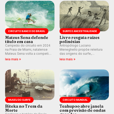
km/h em Itanhaém.
CIRCUITO BANCO DO BRASIL
SURFE E ANCESTRALIDADE
Mateus Sena defende
Livro resgata raízes
título em casa
polinésias
Campeão do circuito em 2024
Antropólogo Luciano
na Praia de Miami, natalense
Meneghello propõe releitura
Mateus Sena volta a competir
das origens do surfe,
em casa em busca de manter a
resgatando a cultura polinésia
leia mais »
leia mais »
hegemonia potiguar em etapa
e questionando a visão
do Circuito Banco do Brasil.
ocidental que transformou a
prática em esporte e indústria.
MUSEU DO SURFE
CIRCUITO MUNDIAL
Biteka no Trem da
Teahupoo abre janela
Morte
com previsão de ondas