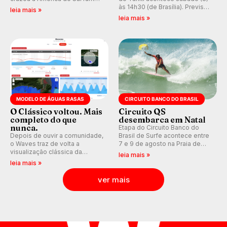
ao Pacífico em uma jornada
às 14h30 (de Brasília). Previsão
leia mais »
que se tornou um marco de
indica swell consistente.
leia mais »
aventura, resiliência e paixão
Medina embarca para evento e
pelo surfe.
WSL divulga baterias, com
Kelly Slater convidado.
MODELO DE ÁGUAS RASAS
CIRCUITO BANCO DO BRASIL
O Clássico voltou. Mais
Circuito QS
completo do que
desembarca em Natal
nunca.
Etapa do Circuito Banco do
Depois de ouvir a comunidade,
Brasil de Surfe acontece entre
o Waves traz de volta a
7 e 9 de agosto na Praia de
visualização clássica da
Miami (RN), em disputas
leia mais »
previsão de águas rasas,
válidas pelo Qualifying Series
leia mais »
agora integrada à nova
(QS) 4.000 e pela corrida por
plataforma e com previsão das
vagas no Challenger Series.
ver mais
ondas para até 16 dias.