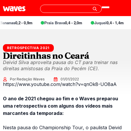
ananas
0,2 - 0,9m
Praia Brava
0,4 - 2,0m
Juquei
0,4 - 1,4m
RETROSPECTIVA 2021
Direitinhas no Ceará
Deivid Silva aproveita pausa do CT para treinar nas
direitas amistosas da Praia do Pecém (CE).
Por Redação Waves
01/01/2022
https://www.youtube.com/watch?v=qnOk8-UO8aA
O ano de 2021 chegou ao fim e o Waves preparou
uma retrospectiva com alguns dos vídeos mais
marcantes da temporada:
Nesta pausa do Championship Tour, o paulista Deivid