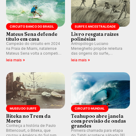
CIRCUITO BANCO DO BRASIL
SURFE E ANCESTRALIDADE
Mateus Sena defende
Livro resgata raízes
título em casa
polinésias
Campeão do circuito em 2024
Antropólogo Luciano
na Praia de Miami, natalense
Meneghello propõe releitura
Mateus Sena volta a competir
das origens do surfe,
em casa em busca de manter a
resgatando a cultura polinésia
leia mais »
leia mais »
hegemonia potiguar em etapa
e questionando a visão
do Circuito Banco do Brasil.
ocidental que transformou a
prática em esporte e indústria.
MUSEU DO SURFE
CIRCUITO MUNDIAL
Biteka no Trem da
Teahupoo abre janela
Morte
com previsão de ondas
grandes
Conheça a história de Paulo
Bittencourt, o Biteka, que
Primeira chamada para etapa
cruzou a América do Sul rumo
do Tahiti acontece sábado (8)