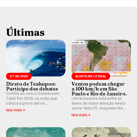
Últimas
CT AO VIVO
ALERTA NO LITORAL
Direto de Teahupoo:
Ventos podem chegar
Participe dos debates
a 100 km/h em São
Paulo e Rio de Janeiro.
Confira ao vivo o Outerknown
Tahiti Pro 2026, na onda que
Litoral paulista está entre as
coloca à prova até os
áreas de maior atenção nesta
melhores surfistas do mundo.
sexta-feira (7), enquanto Rio
leia mais »
E participe dos debates em
de Janeiro também recebe
leia mais »
tempo real durante as etapas
alerta para ventos fortes.
do Mundial da WSL.
Rajadas já chegaram a 97,2
km/h em Itanhaém.