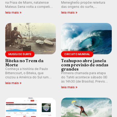
na Praia de Miami, natalense
Meneghello propõe releitura
Mateus Sena volta a competir
das origens do surfe,
em casa em busca de manter a
resgatando a cultura polinésia
leia mais »
leia mais »
hegemonia potiguar em etapa
e questionando a visão
do Circuito Banco do Brasil.
ocidental que transformou a
prática em esporte e indústria.
MUSEU DO SURFE
CIRCUITO MUNDIAL
Biteka no Trem da
Teahupoo abre janela
Morte
com previsão de ondas
grandes
Conheça a história de Paulo
Bittencourt, o Biteka, que
Primeira chamada para etapa
cruzou a América do Sul rumo
do Tahiti acontece sábado (8)
ao Pacífico em uma jornada
às 14h30 (de Brasília). Previsão
leia mais »
que se tornou um marco de
indica swell consistente.
leia mais »
aventura, resiliência e paixão
Medina embarca para evento e
pelo surfe.
WSL divulga baterias, com
Kelly Slater convidado.