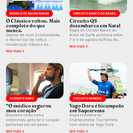
MODELO DE ÁGUAS RASAS
CIRCUITO BANCO DO BRASIL
O Clássico voltou. Mais
Circuito QS
completo do que
desembarca em Natal
nunca.
Etapa do Circuito Banco do
Depois de ouvir a comunidade,
Brasil de Surfe acontece entre
o Waves traz de volta a
7 e 9 de agosto na Praia de
visualização clássica da
Miami (RN), em disputas
leia mais »
previsão de águas rasas,
válidas pelo Qualifying Series
leia mais »
agora integrada à nova
(QS) 4.000 e pela corrida por
plataforma e com previsão das
vagas no Challenger Series.
ondas para até 16 dias.
ACIDENTE RARO
CIRCUITO MUNDIAL
“O médico segurou
Yago Dora é bicampeão
meu coração”
em Saquarema
Brasileiro conta como
Etapa brasileira do
sobreviveu após ter o coração
Championship Tour termina
perfurado por um peixe-
com vitória de Yago Dora.
agulha enquanto surfava na
Sawyer Lindblad vence entre
leia mais »
leia mais »