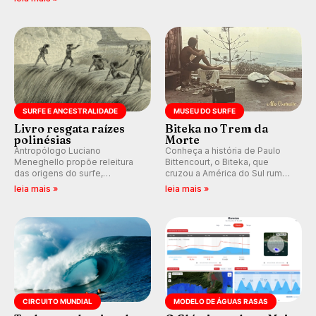
alerta para ventos fortes.
do Circuito Banco do Brasil.
Rajadas já chegaram a 97,2
km/h em Itanhaém.
SURFE E ANCESTRALIDADE
MUSEU DO SURFE
Livro resgata raízes
Biteka no Trem da
polinésias
Morte
Antropólogo Luciano
Conheça a história de Paulo
Meneghello propõe releitura
Bittencourt, o Biteka, que
das origens do surfe,
cruzou a América do Sul rumo
resgatando a cultura polinésia
ao Pacífico em uma jornada
leia mais »
leia mais »
e questionando a visão
que se tornou um marco de
ocidental que transformou a
aventura, resiliência e paixão
prática em esporte e indústria.
pelo surfe.
CIRCUITO MUNDIAL
MODELO DE ÁGUAS RASAS