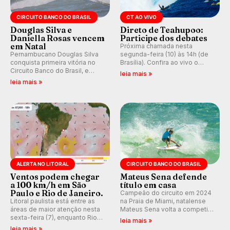
CIRCUITO BANCO DO BRASIL
CT AO VIVO
Douglas Silva e
Direto de Teahupoo:
Daniella Rosas vencem
Participe dos debates
em Natal
Próxima chamada nesta
Pernambucano Douglas Silva
segunda-feira (10) às 14h (de
conquista primeira vitória no
Brasília). Confira ao vivo o
Circuito Banco do Brasil, e
Outerknown Tahiti Pro 2026 e
leia mais »
peruana Daniella Rosas vence
participe dos comentários e
leia mais »
no feminino na etapa de Natal,
debates no nosso fórum,
disputada na Praia de Miami
durante as etapas da WSL.
(RN).
ALERTA NO LITORAL
CIRCUITO BANCO DO BRASIL
Ventos podem chegar
Mateus Sena defende
a 100 km/h em São
título em casa
Paulo e Rio de Janeiro.
Campeão do circuito em 2024
Litoral paulista está entre as
na Praia de Miami, natalense
áreas de maior atenção nesta
Mateus Sena volta a competir
sexta-feira (7), enquanto Rio
em casa em busca de manter a
leia mais »
de Janeiro também recebe
hegemonia potiguar em etapa
leia mais »