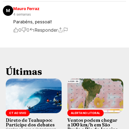
Mauro Ferraz
M
4 semanas
Parabéns, pessoal!
0
0
Responder
Últimas
CT AO VIVO
ALERTA NO LITORAL
Direto de Teahupoo:
Ventos podem chegar
Participe dos debates
a 100 km/h em São