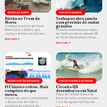
MUSEU DO SURFE
CIRCUITO MUNDIAL
Biteka no Trem da
Teahupoo abre janela
Morte
com previsão de ondas
grandes
Conheça a história de Paulo
Bittencourt, o Biteka, que
Primeira chamada para etapa
cruzou a América do Sul rumo
do Tahiti acontece sábado (8)
ao Pacífico em uma jornada
às 14h30 (de Brasília). Previsão
leia mais »
que se tornou um marco de
indica swell consistente.
leia mais »
aventura, resiliência e paixão
Medina embarca para evento e
pelo surfe.
WSL divulga baterias, com
Kelly Slater convidado.
MODELO DE ÁGUAS RASAS
CIRCUITO BANCO DO BRASIL
O Clássico voltou. Mais
Circuito QS
completo do que
desembarca em Natal
nunca.
Etapa do Circuito Banco do
Depois de ouvir a comunidade,
Brasil de Surfe acontece entre
o Waves traz de volta a
7 e 9 de agosto na Praia de
visualização clássica da
Miami (RN), em disputas