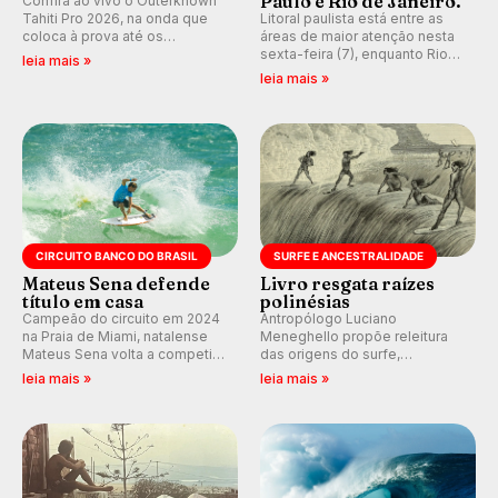
Paulo e Rio de Janeiro.
Confira ao vivo o Outerknown
Tahiti Pro 2026, na onda que
Litoral paulista está entre as
coloca à prova até os
áreas de maior atenção nesta
melhores surfistas do mundo.
sexta-feira (7), enquanto Rio
leia mais »
Participe dos comentários e
de Janeiro também recebe
leia mais »
debates em tempo real no
alerta para ventos fortes.
nosso fórum, durante as
Rajadas já chegaram a 97,2
etapas da WSL.
km/h em Itanhaém.
CIRCUITO BANCO DO BRASIL
SURFE E ANCESTRALIDADE
Mateus Sena defende
Livro resgata raízes
título em casa
polinésias
Campeão do circuito em 2024
Antropólogo Luciano
na Praia de Miami, natalense
Meneghello propõe releitura
Mateus Sena volta a competir
das origens do surfe,
em casa em busca de manter a
resgatando a cultura polinésia
leia mais »
leia mais »
hegemonia potiguar em etapa
e questionando a visão
do Circuito Banco do Brasil.
ocidental que transformou a
prática em esporte e indústria.