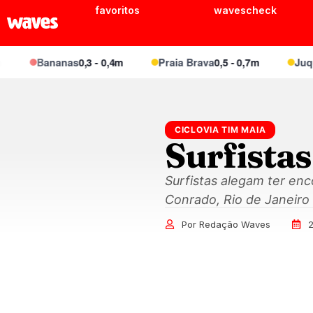
favoritos
wavescheck
Bananas
0,3 - 0,4m
Praia Brava
0,5 - 0,7m
Juquei
CICLOVIA TIM MAIA
Surfista
Surfistas alegam ter enc
Conrado, Rio de Janeiro 
Por Redação Waves