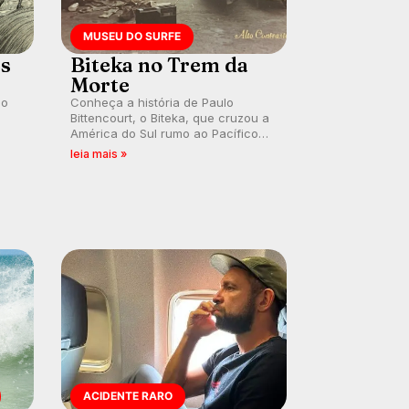
MUSEU DO SURFE
es
Biteka no Trem da
Morte
lo
Conheça a história de Paulo
Bittencourt, o Biteka, que cruzou a
América do Sul rumo ao Pacífico
ão
em uma jornada que se tornou um
leia mais »
marco de aventura, resiliência e
paixão pelo surfe.
ACIDENTE RARO