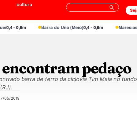
cultura
Sej
0,4 - 0,6m
Barra do Una (Meio)
0,4 - 0,6m
Maresias Ca
s encontram pedaço
ontrado barra de ferro da ciclovia Tim Maia no fund
(RJ).
27/05/2019