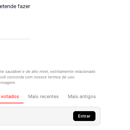
retende fazer
 saudável e de alto nível, estritamente relacionado
você concorda com nossos termos de uso.
mensagem.
 votados
Mais recentes
Mais antigos
Entrar