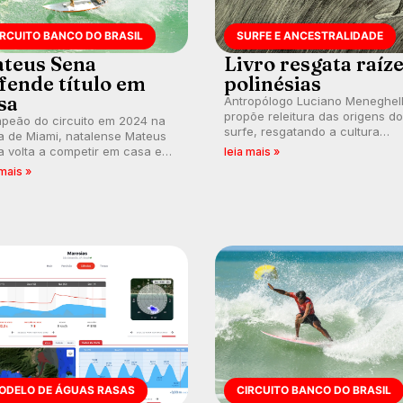
IRCUITO BANCO DO BRASIL
SURFE E ANCESTRALIDADE
teus Sena
Livro resgata raíz
fende título em
polinésias
sa
Antropólogo Luciano Meneghel
propõe releitura das origens do
peão do circuito em 2024 na
surfe, resgatando a cultura
a de Miami, natalense Mateus
polinésia e questionando a vis
 volta a competir em casa em
leia mais »
ocidental que transformou a
ca de manter a hegemonia
 mais »
prática em esporte e indústria.
guar em etapa do Circuito
o do Brasil.
ODELO DE ÁGUAS RASAS
CIRCUITO BANCO DO BRASIL