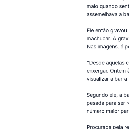
maio quando senti
assemelhava a bar
Ele então gravou 
machucar. A grav
Nas imagens, é po
“Desde aquelas c
enxergar. Ontem à
visualizar a barra
Segundo ele, a b
pesada para ser r
número maior para 
Procurada pela re