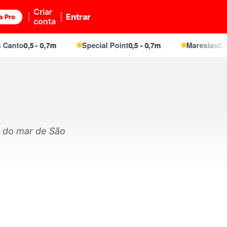
Criar
Entrar
a Pro
conta
nto
0,5 - 0,7m
Special Point
0,5 - 0,7m
Maresias
0,5 - 
o do mar de São