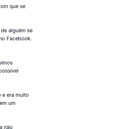
 com que se
o de alguém se
 no Facebook.
uimos
possível
 e era muito
e em um
da não