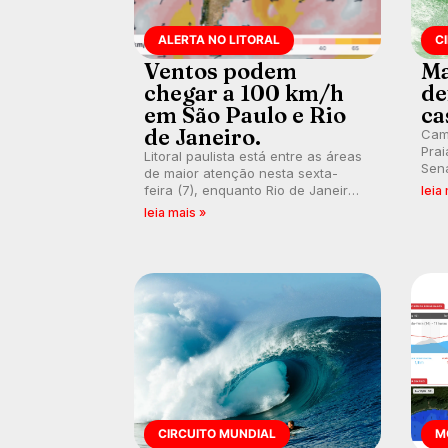
ALERTA NO LITORAL
C
Ventos podem
Ma
chegar a 100 km/h
de
em São Paulo e Rio
ca
de Janeiro.
Cam
Prai
Litoral paulista está entre as áreas
Sena
de maior atenção nesta sexta-
bus
feira (7), enquanto Rio de Janeiro
leia
poti
também recebe alerta para ventos
leia mais »
Banc
fortes. Rajadas já chegaram a 97,2
km/h em Itanhaém.
CIRCUITO MUNDIAL
M