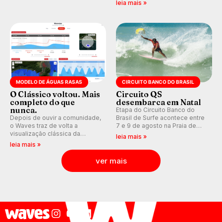
leia mais »
aventura, resiliência e paixão
Medina embarca para evento e
pelo surfe.
WSL divulga baterias, com
Kelly Slater convidado.
MODELO DE ÁGUAS RASAS
CIRCUITO BANCO DO BRASIL
O Clássico voltou. Mais
Circuito QS
completo do que
desembarca em Natal
nunca.
Etapa do Circuito Banco do
Depois de ouvir a comunidade,
Brasil de Surfe acontece entre
o Waves traz de volta a
7 e 9 de agosto na Praia de
visualização clássica da
Miami (RN), em disputas
leia mais »
previsão de águas rasas,
válidas pelo Qualifying Series
leia mais »
agora integrada à nova
(QS) 4.000 e pela corrida por
plataforma e com previsão das
vagas no Challenger Series.
ver mais
ondas para até 16 dias.