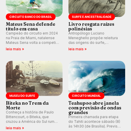
CIRCUITO BANCO DO BRASIL
SURFE E ANCESTRALIDADE
Mateus Sena defende
Livro resgata raízes
título em casa
polinésias
Campeão do circuito em 2024
Antropólogo Luciano
na Praia de Miami, natalense
Meneghello propõe releitura
Mateus Sena volta a competir
das origens do surfe,
em casa em busca de manter a
resgatando a cultura polinésia
leia mais »
leia mais »
hegemonia potiguar em etapa
e questionando a visão
do Circuito Banco do Brasil.
ocidental que transformou a
prática em esporte e indústria.
MUSEU DO SURFE
CIRCUITO MUNDIAL
Biteka no Trem da
Teahupoo abre janela
Morte
com previsão de ondas
grandes
Conheça a história de Paulo
Bittencourt, o Biteka, que
Primeira chamada para etapa
cruzou a América do Sul rumo
do Tahiti acontece sábado (8)
ao Pacífico em uma jornada
às 14h30 (de Brasília). Previsão
leia mais »
que se tornou um marco de
indica swell consistente.