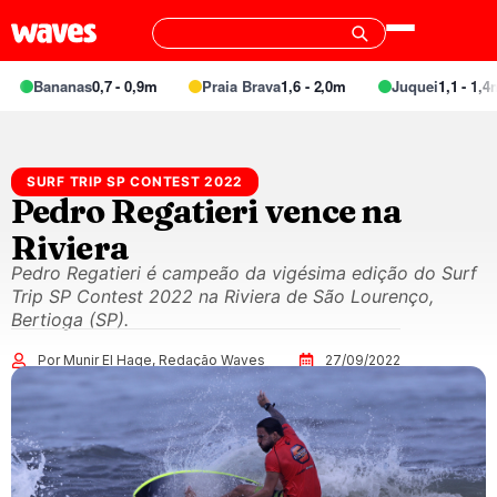
Bananas
0,7 - 0,9m
Praia Brava
1,6 - 2,0m
Juquei
1,1 - 1,4m
SURF TRIP SP CONTEST 2022
Pedro Regatieri vence na
Riviera
Pedro Regatieri é campeão da vigésima edição do Surf
Trip SP Contest 2022 na Riviera de São Lourenço,
Bertioga (SP).
Por Munir El Hage, Redação Waves
27/09/2022