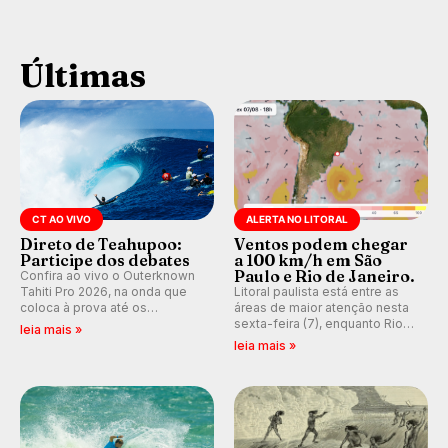
Últimas
CT AO VIVO
ALERTA NO LITORAL
Direto de Teahupoo:
Ventos podem chegar
Participe dos debates
a 100 km/h em São
Paulo e Rio de Janeiro.
Confira ao vivo o Outerknown
Tahiti Pro 2026, na onda que
Litoral paulista está entre as
coloca à prova até os
áreas de maior atenção nesta
melhores surfistas do mundo.
sexta-feira (7), enquanto Rio
leia mais »
Participe dos comentários e
de Janeiro também recebe
leia mais »
debates em tempo real no
alerta para ventos fortes.
nosso fórum, durante as
Rajadas já chegaram a 97,2
etapas da WSL.
km/h em Itanhaém.