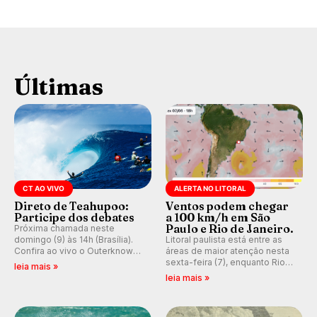
Últimas
CT AO VIVO
ALERTA NO LITORAL
Direto de Teahupoo:
Ventos podem chegar
Participe dos debates
a 100 km/h em São
Paulo e Rio de Janeiro.
Próxima chamada neste
domingo (9) às 14h (Brasília).
Litoral paulista está entre as
Confira ao vivo o Outerknown
áreas de maior atenção nesta
Tahiti Pro 2026 e participe dos
sexta-feira (7), enquanto Rio
leia mais »
comentários e debates em
de Janeiro também recebe
leia mais »
tempo real no nosso fórum,
alerta para ventos fortes.
durante as etapas da WSL.
Rajadas já chegaram a 97,2
km/h em Itanhaém.