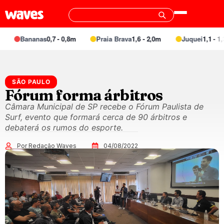
Bananas
0,7 - 0,8m
Praia Brava
1,6 - 2,0m
Juquei
1,1 - 1,3
SÃO PAULO
Fórum forma árbitros
Câmara Municipal de SP recebe o Fórum Paulista de
Surf, evento que formará cerca de 90 árbitros e
debaterá os rumos do esporte.
Por Redação Waves
04/08/2022