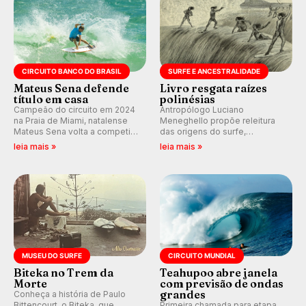
CIRCUITO BANCO DO BRASIL
SURFE E ANCESTRALIDADE
Mateus Sena defende
Livro resgata raízes
título em casa
polinésias
Campeão do circuito em 2024
Antropólogo Luciano
na Praia de Miami, natalense
Meneghello propõe releitura
Mateus Sena volta a competir
das origens do surfe,
em casa em busca de manter a
resgatando a cultura polinésia
leia mais »
leia mais »
hegemonia potiguar em etapa
e questionando a visão
do Circuito Banco do Brasil.
ocidental que transformou a
prática em esporte e indústria.
MUSEU DO SURFE
CIRCUITO MUNDIAL
Biteka no Trem da
Teahupoo abre janela
Morte
com previsão de ondas
grandes
Conheça a história de Paulo
Bittencourt, o Biteka, que
Primeira chamada para etapa