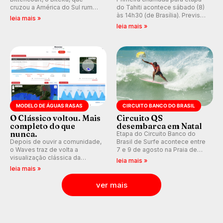
cruzou a América do Sul rumo
do Tahiti acontece sábado (8)
ao Pacífico em uma jornada
às 14h30 (de Brasília). Previsão
leia mais »
que se tornou um marco de
indica swell consistente.
leia mais »
aventura, resiliência e paixão
Medina embarca para evento e
pelo surfe.
WSL divulga baterias, com
Kelly Slater convidado.
MODELO DE ÁGUAS RASAS
CIRCUITO BANCO DO BRASIL
O Clássico voltou. Mais
Circuito QS
completo do que
desembarca em Natal
nunca.
Etapa do Circuito Banco do
Depois de ouvir a comunidade,
Brasil de Surfe acontece entre
o Waves traz de volta a
7 e 9 de agosto na Praia de
visualização clássica da
Miami (RN), em disputas
leia mais »
previsão de águas rasas,
válidas pelo Qualifying Series
leia mais »
agora integrada à nova
(QS) 4.000 e pela corrida por
plataforma e com previsão das
vagas no Challenger Series.
ver mais
ondas para até 16 dias.