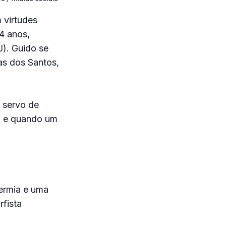
 virtudes
4 anos,
J). Guido se
as dos Santos,
a servo de
o e quando um
termia e uma
rfista