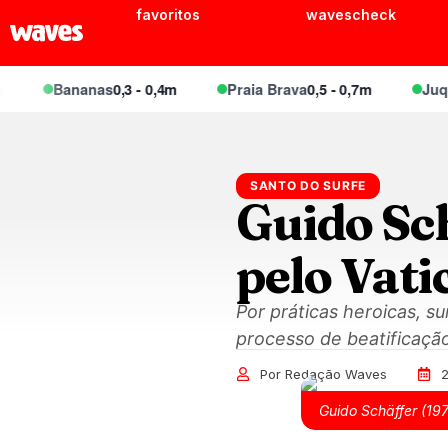
favoritos
wavescheck
Bananas
0,3 - 0,4m
Praia Brava
0,5 - 0,7m
Juquei
0
SANTO DO SURFE
Guido Sc
pelo Vat
Por práticas heroicas, s
processo de beatificação
Por Redação Waves
Guido Schäffer (19