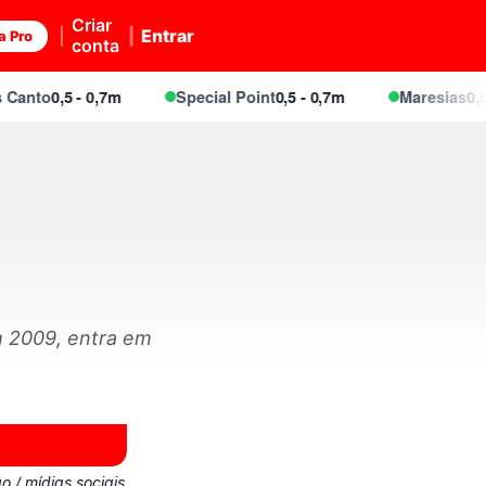
Criar
Entrar
a Pro
conta
nto
0,5 - 0,7m
Special Point
0,5 - 0,7m
Maresias
0,5 - 0
em 2009, entra em
 / mídias sociais