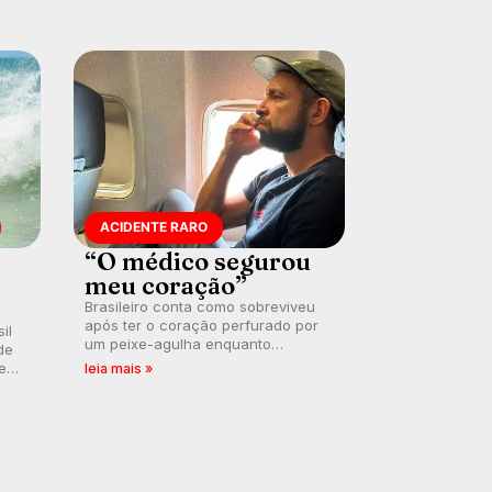
ACIDENTE RARO
“O médico segurou
meu coração”
Brasileiro conta como sobreviveu
após ter o coração perfurado por
il
um peixe-agulha enquanto
de
surfava na Costa Rica.
 em
leia mais »
a
.