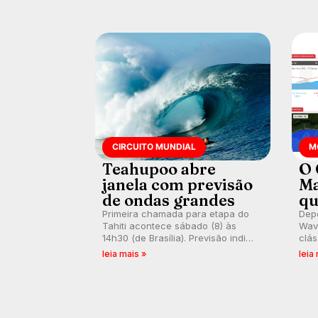
km/h em Itanhaém.
CIRCUITO MUNDIAL
M
Teahupoo abre
O 
janela com previsão
Ma
de ondas grandes
qu
Primeira chamada para etapa do
Depo
Tahiti acontece sábado (8) às
Wave
14h30 (de Brasília). Previsão indica
clás
swell consistente. Medina
rasa
leia mais »
leia
embarca para evento e WSL
plat
divulga baterias, com Kelly Slater
onda
convidado.