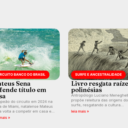
IRCUITO BANCO DO BRASIL
SURFE E ANCESTRALIDADE
teus Sena
Livro resgata raíz
fende título em
polinésias
sa
Antropólogo Luciano Meneghel
propõe releitura das origens do
peão do circuito em 2024 na
surfe, resgatando a cultura
a de Miami, natalense Mateus
polinésia e questionando a vis
 volta a competir em casa em
leia mais »
ocidental que transformou a
ca de manter a hegemonia
 mais »
prática em esporte e indústria.
guar em etapa do Circuito
o do Brasil.