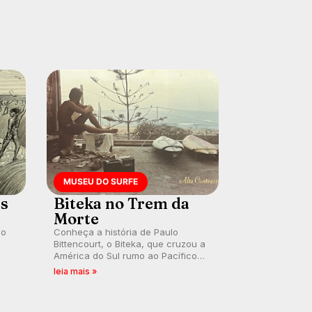
MUSEU DO SURFE
es
Biteka no Trem da
Morte
lo
Conheça a história de Paulo
Bittencourt, o Biteka, que cruzou a
América do Sul rumo ao Pacífico
ão
em uma jornada que se tornou um
leia mais »
marco de aventura, resiliência e
paixão pelo surfe.