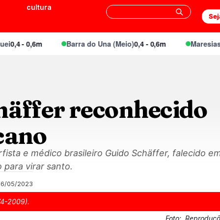
cultura
Sej
,4 - 0,6m
Barra do Una (Meio)
0,4 - 0,6m
Maresias Ca
häffer reconhecido
icano
urfista e médico brasileiro Guido Schäffer, falecido 
 para virar santo.
26/05/2023
74-2009).
Foto:
Reprodução