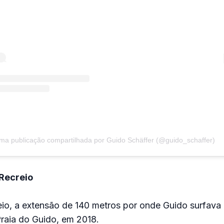
ma publicação compartilhada por Guido Schäffer (@guido_schaffer)
Recreio
eio, a extensão de 140 metros por onde Guido surfav
raia do Guido, em 2018.