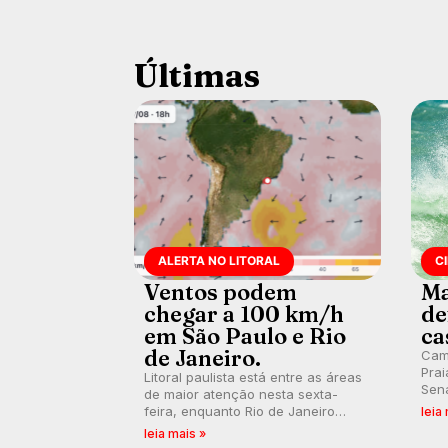
Últimas
ALERTA NO LITORAL
C
Ventos podem
Ma
chegar a 100 km/h
de
em São Paulo e Rio
ca
de Janeiro.
Cam
Prai
Litoral paulista está entre as áreas
Sena
de maior atenção nesta sexta-
bus
feira, enquanto Rio de Janeiro
leia
poti
também recebe alerta para ventos
leia mais »
Banc
fortes. Rajadas já chegaram a 97,2