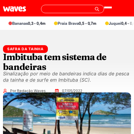
Bananas
0,3 - 0,4m
Praia Brava
0,5 - 0,7m
Juquei
0,4 - 0,6
SAFRA DA TAINHA
Imbituba tem sistema de
bandeiras
Sinalização por meio de bandeiras indica dias de pesca
da tainha e de surfe em Imbituba (SC).
Por Redação Waves
07/05/2022