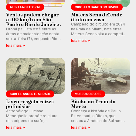
ALERTA NO LITORAL
CIRCUITO BANCO DO BRASIL
Ventos podem chegar
Mateus Sena defende
a 100 km/h em São
título em casa
Paulo e Rio de Janeiro.
Campeão do circuito em 2024
Litoral paulista está entre as
na Praia de Miami, natalense
áreas de maior atenção nesta
Mateus Sena volta a competir
sexta-feira (7), enquanto Rio
em casa em busca de manter a
leia mais »
de Janeiro também recebe
hegemonia potiguar em etapa
leia mais »
alerta para ventos fortes.
do Circuito Banco do Brasil.
Rajadas já chegaram a 97,2
km/h em Itanhaém.
SURFE E ANCESTRALIDADE
MUSEU DO SURFE
Livro resgata raízes
Biteka no Trem da
polinésias
Morte
Antropólogo Luciano
Conheça a história de Paulo
Meneghello propõe releitura
Bittencourt, o Biteka, que
das origens do surfe,
cruzou a América do Sul rumo
resgatando a cultura polinésia
ao Pacífico em uma jornada
leia mais »
leia mais »
e questionando a visão
que se tornou um marco de
ocidental que transformou a
aventura, resiliência e paixão