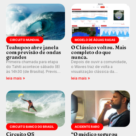
prática em esporte e indústria.
pelo surfe.
CIRCUITO MUNDIAL
MODELO DE ÁGUAS RASAS
Teahupoo abre janela
O Clássico voltou. Mais
com previsão de ondas
completo do que
grandes
nunca.
Primeira chamada para etapa
Depois de ouvir a comunidade,
do Tahiti acontece sábado (8)
o Waves traz de volta a
às 14h30 (de Brasília). Previsão
visualização clássica da
indica swell consistente.
previsão de águas rasas,
leia mais »
leia mais »
Medina embarca para evento e
agora integrada à nova
WSL divulga baterias, com
plataforma e com previsão das
Kelly Slater convidado.
ondas para até 16 dias.
CIRCUITO BANCO DO BRASIL
ACIDENTE RARO
Circuito QS
“O médico segurou