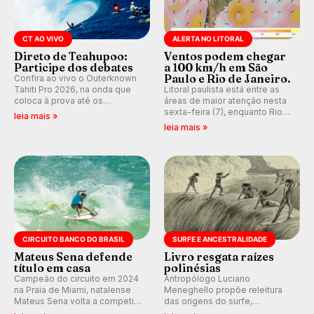
CT AO VIVO
ALERTA NO LITORAL
Direto de Teahupoo:
Ventos podem chegar
Participe dos debates
a 100 km/h em São
Paulo e Rio de Janeiro.
Confira ao vivo o Outerknown
Tahiti Pro 2026, na onda que
Litoral paulista está entre as
coloca à prova até os
áreas de maior atenção nesta
melhores surfistas do mundo.
sexta-feira (7), enquanto Rio
leia mais »
Participe dos comentários e
de Janeiro também recebe
leia mais »
debates em tempo real no
alerta para ventos fortes.
nosso fórum, durante as
Rajadas já chegaram a 97,2
etapas da WSL.
km/h em Itanhaém.
CIRCUITO BANCO DO BRASIL
SURFE E ANCESTRALIDADE
Mateus Sena defende
Livro resgata raízes
título em casa
polinésias
Campeão do circuito em 2024
Antropólogo Luciano
na Praia de Miami, natalense
Meneghello propõe releitura
Mateus Sena volta a competir
das origens do surfe,
em casa em busca de manter a
resgatando a cultura polinésia