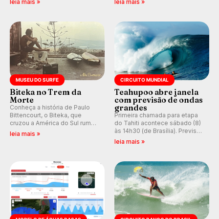
leia mais »
leia mais »
hegemonia potiguar em etapa
e questionando a visão
do Circuito Banco do Brasil.
ocidental que transformou a
prática em esporte e indústria.
MUSEU DO SURFE
CIRCUITO MUNDIAL
Biteka no Trem da
Teahupoo abre janela
Morte
com previsão de ondas
grandes
Conheça a história de Paulo
Bittencourt, o Biteka, que
Primeira chamada para etapa
cruzou a América do Sul rumo
do Tahiti acontece sábado (8)
ao Pacífico em uma jornada
às 14h30 (de Brasília). Previsão
leia mais »
que se tornou um marco de
indica swell consistente.
leia mais »
aventura, resiliência e paixão
Medina embarca para evento e
pelo surfe.
WSL divulga baterias, com
Kelly Slater convidado.