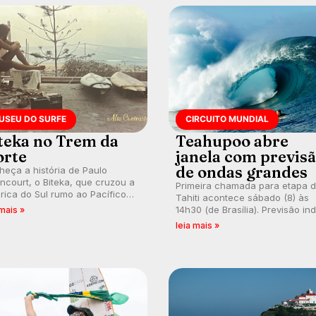
USEU DO SURFE
CIRCUITO MUNDIAL
teka no Trem da
Teahupoo abre
rte
janela com previs
de ondas grandes
eça a história de Paulo
encourt, o Biteka, que cruzou a
Primeira chamada para etapa 
ica do Sul rumo ao Pacífico
Tahiti acontece sábado (8) às
uma jornada que se tornou um
14h30 (de Brasília). Previsão in
 mais »
o de aventura, resiliência e
swell consistente. Medina
leia mais »
ão pelo surfe.
embarca para evento e WSL
divulga baterias, com Kelly Slat
convidado.