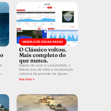
MODELO DE ÁGUAS RASAS
O Clássico voltou.
ão
Mais completo do
que nunca.
do
Depois de ouvir a comunidade, o
Waves traz de volta a visualização
dica
clássica da previsão de águas
rasas, agora integrada à nova
leia mais »
plataforma e com previsão das
er
ondas para até 16 dias.