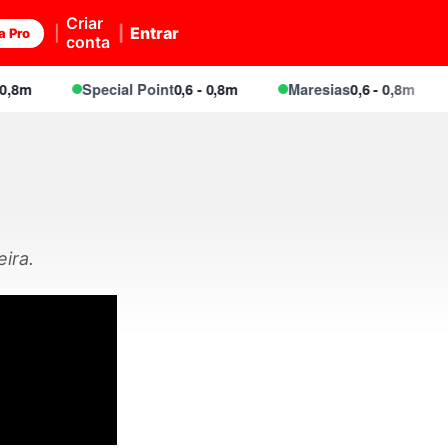
Criar
Entrar
a Pro
conta
8m
Special Point
0,6 - 0,8m
Maresias
0,6 - 0,8m
eira.