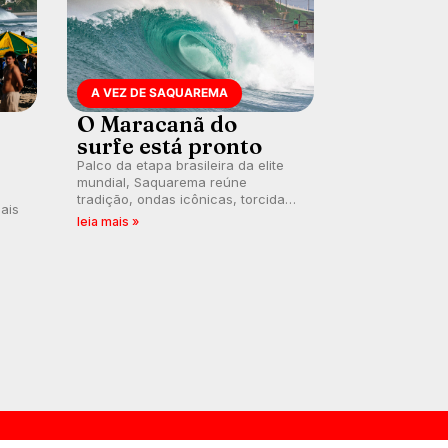
A VEZ DE SAQUAREMA
O Maracanã do
surfe está pronto
Palco da etapa brasileira da elite
mundial, Saquarema reúne
tradição, ondas icônicas, torcida
ais
única e uma premiação inédita,
leia mais »
que pode render quase R$ 750 mil
aos campeões.
po
ito