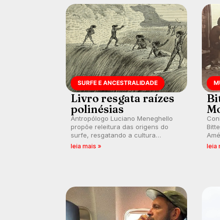
SURFE E ANCESTRALIDADE
M
Livro resgata raízes
Bi
polinésias
Mo
Antropólogo Luciano Meneghello
Conh
propõe releitura das origens do
Bitt
surfe, resgatando a cultura
Amér
polinésia e questionando a visão
em 
leia mais »
leia
ocidental que transformou a
marc
prática em esporte e indústria.
paix