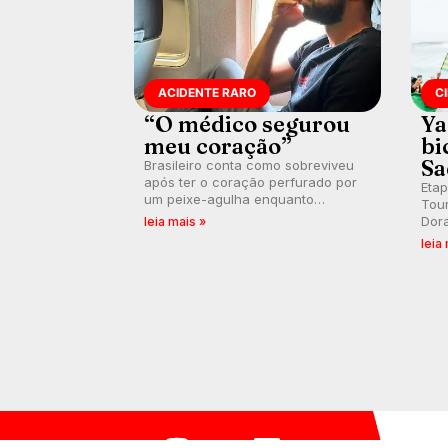
ACIDENTE RARO
C
“O médico segurou
Ya
meu coração”
bi
Sa
Brasileiro conta como sobreviveu
após ter o coração perfurado por
Etap
um peixe-agulha enquanto
Tour
surfava na Costa Rica.
Dora
leia mais »
as m
leia
assu
mun
Saq