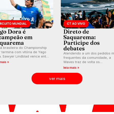
IRCUITO MUNDIAL
CT AO VIVO
go Dora é
Direto de
campeão em
Saquarema:
quarema
Participe dos
debates
a brasileira do Championship
 termina com vitória de Yago
Atendendo a um dos pedidos m
. Sawyer Lindblad vence entre
frequentes da comunidade, a
ulheres e Leonardo Fioravanti
Waves traz de volta os
 mais »
me liderança do ranking
comentários e debates em tem
leia mais »
dial da WSL, na etapa de
real durante as etapas do Circu
uarema.
Mundial.
ver mais