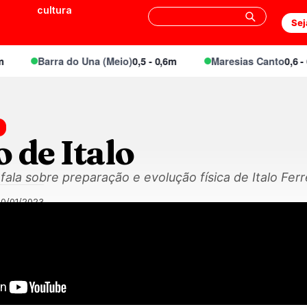
cultura
Sej
Barra do Una (Meio)
0,5 - 0,6m
Maresias Canto
0,6 - 0,
 de Italo
ala sobre preparação e evolução física de Italo Ferr
30/01/2023