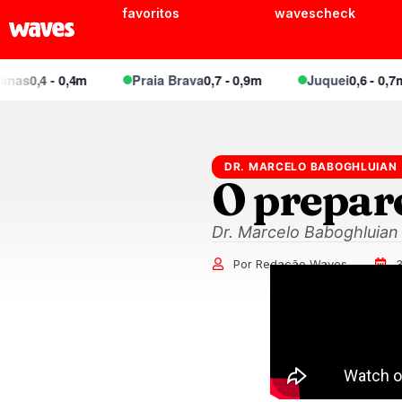
favoritos
wavescheck
as
0,4 - 0,4m
Praia Brava
0,7 - 0,9m
Juquei
0,6 - 0,7m
DR. MARCELO BABOGHLUIAN
O preparo
Dr. Marcelo Baboghluian f
Por Redação Waves