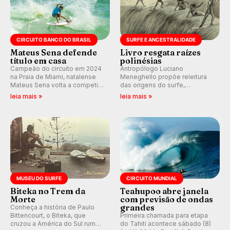
CIRCUITO BANCO DO BRASIL
SURFE E ANCESTRALIDADE
Mateus Sena defende
Livro resgata raízes
título em casa
polinésias
Campeão do circuito em 2024
Antropólogo Luciano
na Praia de Miami, natalense
Meneghello propõe releitura
Mateus Sena volta a competir
das origens do surfe,
em casa em busca de manter a
resgatando a cultura polinésia
leia mais »
leia mais »
hegemonia potiguar em etapa
e questionando a visão
do Circuito Banco do Brasil.
ocidental que transformou a
prática em esporte e indústria.
MUSEU DO SURFE
CIRCUITO MUNDIAL
Biteka no Trem da
Teahupoo abre janela
Morte
com previsão de ondas
grandes
Conheça a história de Paulo
Bittencourt, o Biteka, que
Primeira chamada para etapa
cruzou a América do Sul rumo
do Tahiti acontece sábado (8)