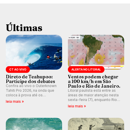
Últimas
CT AO VIVO
ALERTA NO LITORAL
Direto de Teahupoo:
Ventos podem chegar
Participe dos debates
a 100 km/h em São
Paulo e Rio de Janeiro.
Confira ao vivo o Outerknown
Tahiti Pro 2026, na onda que
Litoral paulista está entre as
coloca à prova até os
áreas de maior atenção nesta
melhores surfistas do mundo.
sexta-feira (7), enquanto Rio
leia mais »
Participe dos comentários e
de Janeiro também recebe
leia mais »
debates em tempo real no
alerta para ventos fortes.
nosso fórum, durante as
Rajadas já chegaram a 97,2
etapas da WSL.
km/h em Itanhaém.