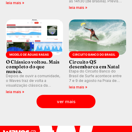
ao Pacífico em uma jornada
às 14h30 (de Brasília). Previsão
leia mais »
que se tornou um marco de
indica swell consistente.
leia mais »
aventura, resiliência e paixão
Medina embarca para evento e
pelo surfe.
WSL divulga baterias, com
Kelly Slater convidado.
MODELO DE ÁGUAS RASAS
CIRCUITO BANCO DO BRASIL
O Clássico voltou. Mais
Circuito QS
completo do que
desembarca em Natal
nunca.
Etapa do Circuito Banco do
Depois de ouvir a comunidade,
Brasil de Surfe acontece entre
o Waves traz de volta a
7 e 9 de agosto na Praia de
visualização clássica da
Miami (RN), em disputas
leia mais »
previsão de águas rasas,
válidas pelo Qualifying Series
leia mais »
agora integrada à nova
(QS) 4.000 e pela corrida por
plataforma e com previsão das
vagas no Challenger Series.
ver mais
ondas para até 16 dias.