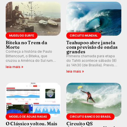
prática em esporte e indústria.
MUSEU DO SURFE
CIRCUITO MUNDIAL
Biteka no Trem da
Teahupoo abre janela
Morte
com previsão de ondas
grandes
Conheça a história de Paulo
Bittencourt, o Biteka, que
Primeira chamada para etapa
cruzou a América do Sul rumo
do Tahiti acontece sábado (8)
ao Pacífico em uma jornada
às 14h30 (de Brasília). Previsão
leia mais »
que se tornou um marco de
indica swell consistente.
leia mais »
aventura, resiliência e paixão
Medina embarca para evento e
pelo surfe.
WSL divulga baterias, com
Kelly Slater convidado.
MODELO DE ÁGUAS RASAS
CIRCUITO BANCO DO BRASIL
O Clássico voltou. Mais
Circuito QS