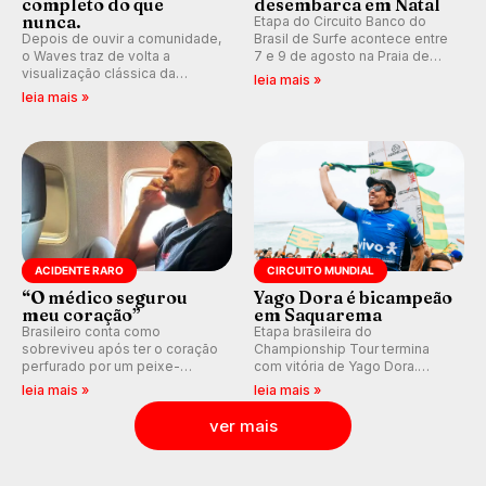
completo do que
desembarca em Natal
nunca.
Etapa do Circuito Banco do
Depois de ouvir a comunidade,
Brasil de Surfe acontece entre
o Waves traz de volta a
7 e 9 de agosto na Praia de
visualização clássica da
Miami (RN), em disputas
leia mais »
previsão de águas rasas,
válidas pelo Qualifying Series
leia mais »
agora integrada à nova
(QS) 4.000 e pela corrida por
plataforma e com previsão das
vagas no Challenger Series.
ondas para até 16 dias.
ACIDENTE RARO
CIRCUITO MUNDIAL
“O médico segurou
Yago Dora é bicampeão
meu coração”
em Saquarema
Brasileiro conta como
Etapa brasileira do
sobreviveu após ter o coração
Championship Tour termina
perfurado por um peixe-
com vitória de Yago Dora.
agulha enquanto surfava na
Sawyer Lindblad vence entre
leia mais »
leia mais »
Costa Rica.
as mulheres e Leonardo
Fioravanti assume liderança do
ver mais
ranking mundial da WSL, na
etapa de Saquarema.