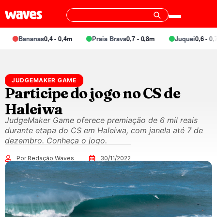
Bananas
0,4 - 0,4m
Praia Brava
0,7 - 0,8m
Juquei
0,6 - 0,7m
JUDGEMAKER GAME
Participe do jogo no CS de
Haleiwa
JudgeMaker Game oferece premiação de 6 mil reais
durante etapa do CS em Haleiwa, com janela até 7 de
dezembro. Conheça o jogo.
Por Redação Waves
30/11/2022