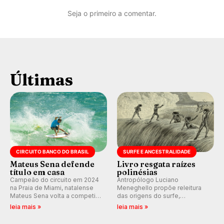
Seja o primeiro a comentar.
Últimas
CIRCUITO BANCO DO BRASIL
SURFE E ANCESTRALIDADE
Mateus Sena defende
Livro resgata raízes
título em casa
polinésias
Campeão do circuito em 2024
Antropólogo Luciano
na Praia de Miami, natalense
Meneghello propõe releitura
Mateus Sena volta a competir
das origens do surfe,
em casa em busca de manter a
resgatando a cultura polinésia
leia mais »
leia mais »
hegemonia potiguar em etapa
e questionando a visão
do Circuito Banco do Brasil.
ocidental que transformou a