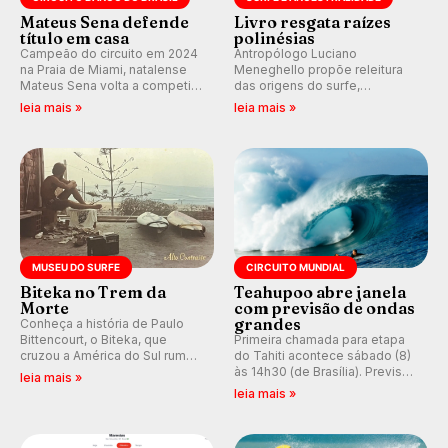
Mateus Sena defende
Livro resgata raízes
título em casa
polinésias
Campeão do circuito em 2024
Antropólogo Luciano
na Praia de Miami, natalense
Meneghello propõe releitura
Mateus Sena volta a competir
das origens do surfe,
em casa em busca de manter a
resgatando a cultura polinésia
leia mais »
leia mais »
hegemonia potiguar em etapa
e questionando a visão
do Circuito Banco do Brasil.
ocidental que transformou a
prática em esporte e indústria.
MUSEU DO SURFE
CIRCUITO MUNDIAL
Biteka no Trem da
Teahupoo abre janela
Morte
com previsão de ondas
grandes
Conheça a história de Paulo
Bittencourt, o Biteka, que
Primeira chamada para etapa
cruzou a América do Sul rumo
do Tahiti acontece sábado (8)
ao Pacífico em uma jornada
às 14h30 (de Brasília). Previsão
leia mais »
que se tornou um marco de
indica swell consistente.
leia mais »
aventura, resiliência e paixão
Medina embarca para evento e
pelo surfe.
WSL divulga baterias, com
Kelly Slater convidado.