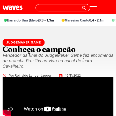
Barra do Una (Meio)
0,3 - 1,3m
Maresias Canto
0,4 - 2,1m
Spe
JUDGEMAKER GAME
Conheça o campeão
Vencedor da final do JudgeMaker Game faz encomenda
de prancha Pro-Ilha ao vivo no canal de Ícaro
Cavalheiro.
Por Reinaldo Langer Jaeger
16/11/2022