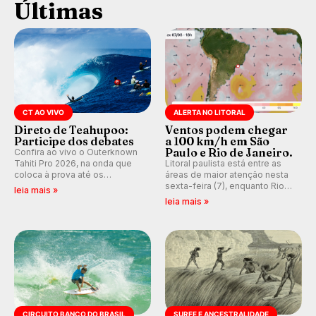
Últimas
CT AO VIVO
ALERTA NO LITORAL
Direto de Teahupoo:
Ventos podem chegar
Participe dos debates
a 100 km/h em São
Paulo e Rio de Janeiro.
Confira ao vivo o Outerknown
Tahiti Pro 2026, na onda que
Litoral paulista está entre as
coloca à prova até os
áreas de maior atenção nesta
melhores surfistas do mundo.
sexta-feira (7), enquanto Rio
leia mais »
E participe dos debates em
de Janeiro também recebe
leia mais »
tempo real durante as etapas
alerta para ventos fortes.
do Mundial da WSL.
Rajadas já chegaram a 97,2
km/h em Itanhaém.
CIRCUITO BANCO DO BRASIL
SURFE E ANCESTRALIDADE