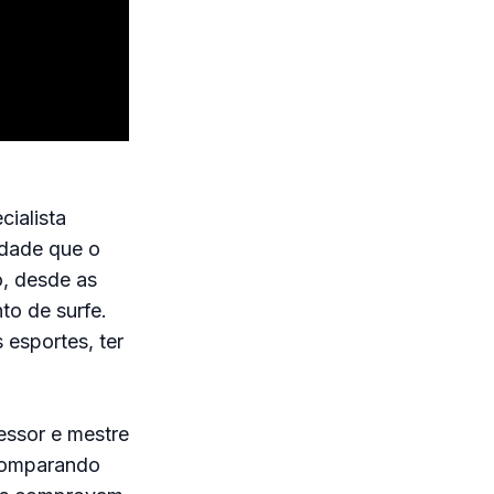
ialista
idade que o
o, desde as
to de surfe.
 esportes, ter
fessor e mestre
 comparando