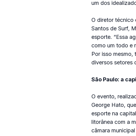
um dos idealizado
O diretor técnico
Santos de Surf, M
esporte. “Essa ag
como um todo e nã
Por isso mesmo, 
diversos setores 
São Paulo: a cap
O evento, realiza
George Hato, que
esporte na capita
litorânea com a m
câmara municipal 