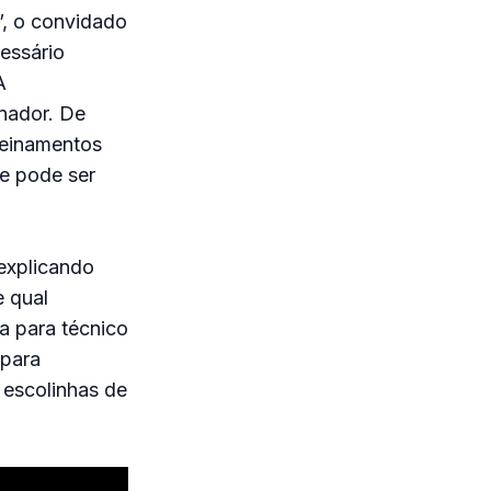
”, o convidado
essário
A
inador. De
treinamentos
ue pode ser
explicando
e qual
a para técnico
 para
 escolinhas de