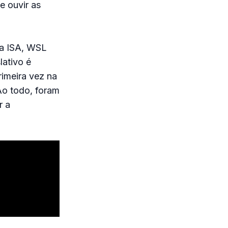
e ouvir as
da ISA, WSL
lativo é
primeira vez na
Ao todo, foram
r a