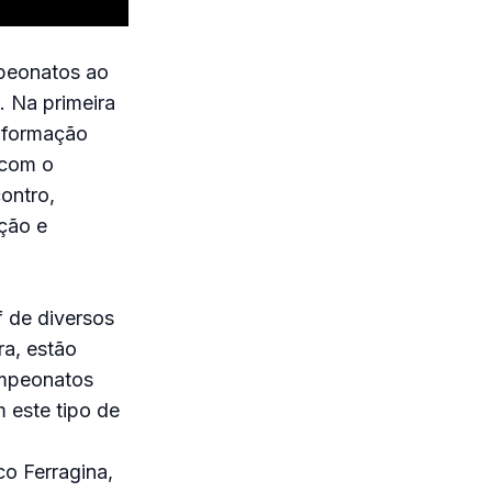
mpeonatos ao
. Na primeira
a formação
 com o
ontro,
ação e
f de diversos
ra, estão
ampeonatos
 este tipo de
co Ferragina,