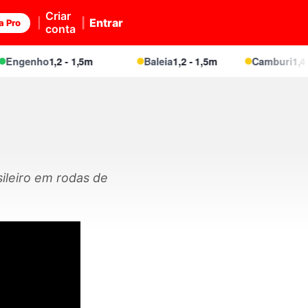
Criar
Entrar
a Pro
conta
genho
1,2 - 1,5m
Baleia
1,2 - 1,5m
Camburi
1,4 - 1,
sileiro em rodas de