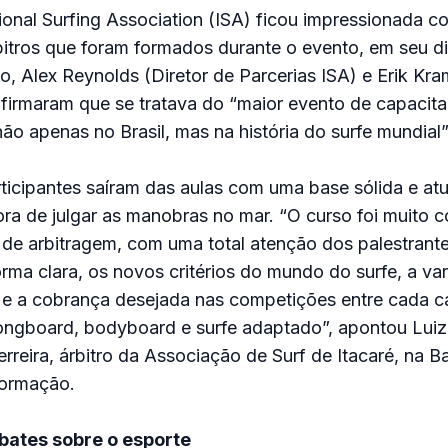
tional Surfing Association (ISA) ficou impressionada c
itros que foram formados durante o evento, em seu d
o, Alex Reynolds (Diretor de Parcerias ISA) e Erik Kra
nfirmaram que se tratava do “maior evento de capacit
não apenas no Brasil, mas na história do surfe mundial”
rticipantes saíram das aulas com uma base sólida e at
hora de julgar as manobras no mar. “O curso foi muito c
 de arbitragem, com uma total atenção dos palestrant
ma clara, os novos critérios do mundo do surfe, a va
 e a cobrança desejada nas competições entre cada ca
longboard, bodyboard e surfe adaptado”, apontou Lui
erreira, árbitro da Associação de Surf de Itacaré, na B
formação.
bates sobre o esporte