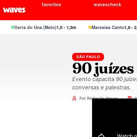
favoritos
wavescheck
Barra do Una (Meio)
1,0 - 1,3m
Maresias Canto
1,6 - 2,1m
SÃO PAULO
90 juízes
Evento capacita 90 juíze
conversas e palestras.
Por Redação Waves