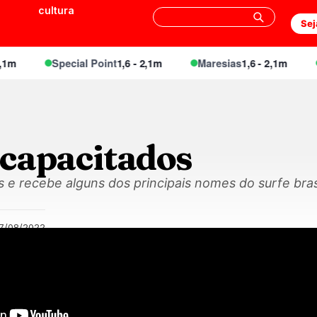
cultura
Sej
Special Point
1,6 - 2,1m
Maresias
1,6 - 2,1m
En
 capacitados
s e recebe alguns dos principais nomes do surfe bra
17/08/2022