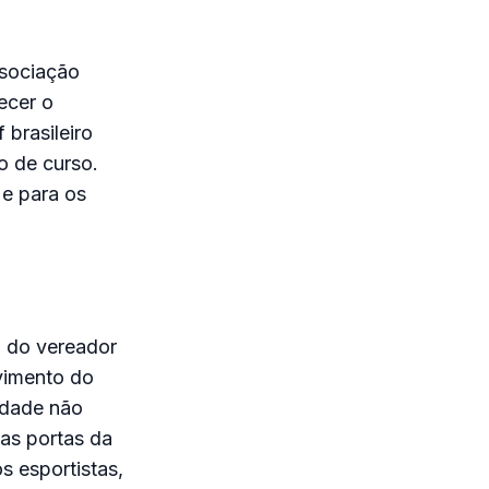
ssociação
ecer o
 brasileiro
o de curso.
e para os
o do vereador
vimento do
cidade não
 as portas da
s esportistas,