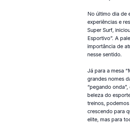
No último dia de 
experiências e re
Super Surf, inic
Esportivo”. A pal
importância de at
nesse sentido.
Já para a mesa “
grandes nomes da
“pegando onda”, 
beleza do esport
treinos, podemos 
crescendo para q
elite, mas para to