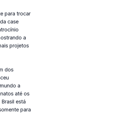
e para trocar
 da case
trocínio
mostrando a
mais projetos
um dos
sceu
 mundo a
natos até os
Brasil está
 somente para