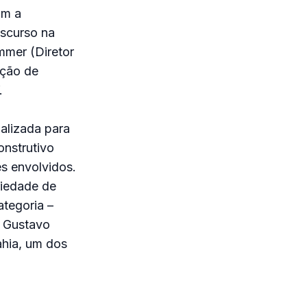
om a
iscurso na
mmer (Diretor
ação de
.
ualizada para
onstrutivo
es envolvidos.
riedade de
tegoria –
z Gustavo
ahia, um dos