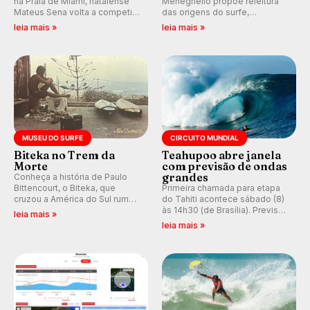
na Praia de Miami, natalense
Meneghello propõe releitura
Mateus Sena volta a competir
das origens do surfe,
em casa em busca de manter a
resgatando a cultura polinésia
leia mais »
leia mais »
hegemonia potiguar em etapa
e questionando a visão
do Circuito Banco do Brasil.
ocidental que transformou a
prática em esporte e indústria.
MUSEU DO SURFE
CIRCUITO MUNDIAL
Biteka no Trem da
Teahupoo abre janela
Morte
com previsão de ondas
grandes
Conheça a história de Paulo
Bittencourt, o Biteka, que
Primeira chamada para etapa
cruzou a América do Sul rumo
do Tahiti acontece sábado (8)
ao Pacífico em uma jornada
às 14h30 (de Brasília). Previsão
leia mais »
que se tornou um marco de
indica swell consistente.
leia mais »
aventura, resiliência e paixão
Medina embarca para evento e
pelo surfe.
WSL divulga baterias, com
Kelly Slater convidado.