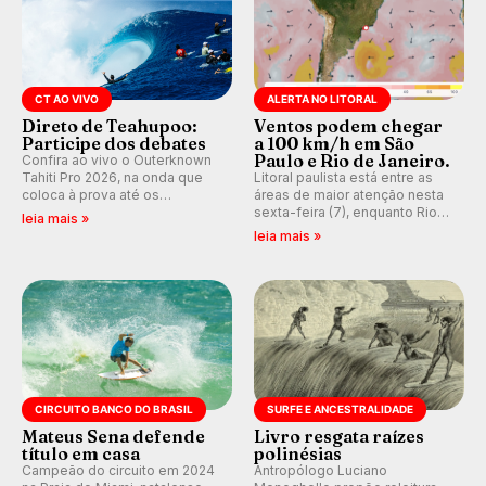
CT AO VIVO
ALERTA NO LITORAL
Direto de Teahupoo:
Ventos podem chegar
Participe dos debates
a 100 km/h em São
Paulo e Rio de Janeiro.
Confira ao vivo o Outerknown
Tahiti Pro 2026, na onda que
Litoral paulista está entre as
coloca à prova até os
áreas de maior atenção nesta
melhores surfistas do mundo.
sexta-feira (7), enquanto Rio
leia mais »
Participe dos comentários e
de Janeiro também recebe
leia mais »
debates em tempo real no
alerta para ventos fortes.
nosso fórum, durante as
Rajadas já chegaram a 97,2
etapas da WSL.
km/h em Itanhaém.
CIRCUITO BANCO DO BRASIL
SURFE E ANCESTRALIDADE
Mateus Sena defende
Livro resgata raízes
título em casa
polinésias
Campeão do circuito em 2024
Antropólogo Luciano