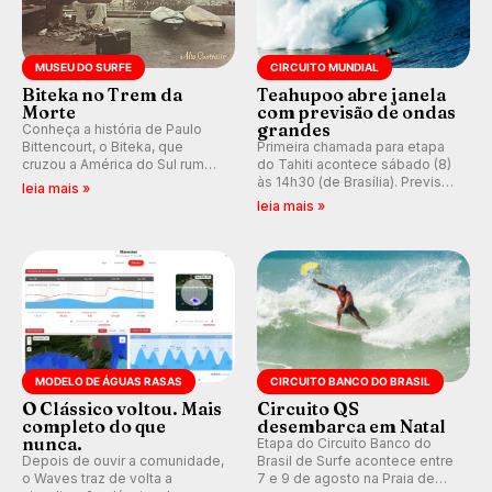
MUSEU DO SURFE
CIRCUITO MUNDIAL
Biteka no Trem da
Teahupoo abre janela
Morte
com previsão de ondas
grandes
Conheça a história de Paulo
Bittencourt, o Biteka, que
Primeira chamada para etapa
cruzou a América do Sul rumo
do Tahiti acontece sábado (8)
ao Pacífico em uma jornada
às 14h30 (de Brasília). Previsão
leia mais »
que se tornou um marco de
indica swell consistente.
leia mais »
aventura, resiliência e paixão
Medina embarca para evento e
pelo surfe.
WSL divulga baterias, com
Kelly Slater convidado.
MODELO DE ÁGUAS RASAS
CIRCUITO BANCO DO BRASIL
O Clássico voltou. Mais
Circuito QS
completo do que
desembarca em Natal
nunca.
Etapa do Circuito Banco do
Depois de ouvir a comunidade,
Brasil de Surfe acontece entre
o Waves traz de volta a
7 e 9 de agosto na Praia de