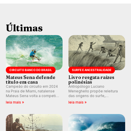
Últimas
CIRCUITO BANCO DO BRASIL
SURFE E ANCESTRALIDADE
Mateus Sena defende
Livro resgata raízes
título em casa
polinésias
Campeão do circuito em 2024
Antropólogo Luciano
na Praia de Miami, natalense
Meneghello propõe releitura
Mateus Sena volta a competir
das origens do surfe,
em casa em busca de manter a
resgatando a cultura polinésia
leia mais »
leia mais »
hegemonia potiguar em etapa
e questionando a visão
do Circuito Banco do Brasil.
ocidental que transformou a
prática em esporte e indústria.