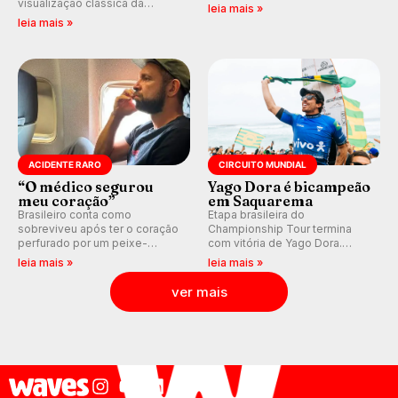
visualização clássica da
Miami (RN), em disputas
leia mais »
previsão de águas rasas,
válidas pelo Qualifying Series
leia mais »
agora integrada à nova
(QS) 4.000 e pela corrida por
plataforma e com previsão das
vagas no Challenger Series.
ondas para até 16 dias.
ACIDENTE RARO
CIRCUITO MUNDIAL
“O médico segurou
Yago Dora é bicampeão
meu coração”
em Saquarema
Brasileiro conta como
Etapa brasileira do
sobreviveu após ter o coração
Championship Tour termina
perfurado por um peixe-
com vitória de Yago Dora.
agulha enquanto surfava na
Sawyer Lindblad vence entre
leia mais »
leia mais »
Costa Rica.
as mulheres e Leonardo
Fioravanti assume liderança do
ver mais
ranking mundial da WSL, na
etapa de Saquarema.