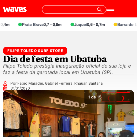
4m
Praia Brava
0,7 - 0,8m
Juquei
0,6 - 0,7m
Barra do Una 
FILIPE TOLEDO SURF STORE
Dia de festa em Ubatuba
Filipe Toledo prestigia inauguração oficial de sua loja e
faz a festa da garotada local em Ubatuba (SP).
Por Fábio Maradei, Gabriel Ferreira, Rhauan Santana
31/01/2020
1
de 15
❮
❯