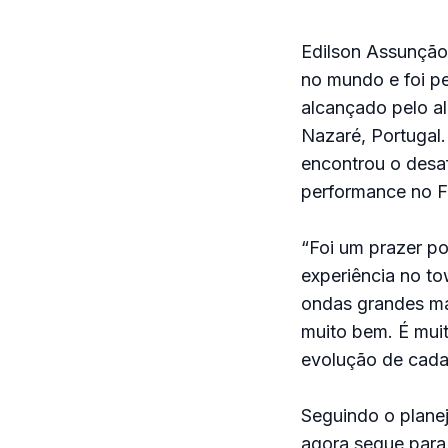
Edilson Assunção,
no mundo e foi p
alcançado pelo a
Nazaré, Portugal.
encontrou o desaf
performance no Fr
“Foi um prazer p
experiência no to
ondas grandes ma
muito bem. É muit
evolução de cada
Seguindo o plane
agora segue para