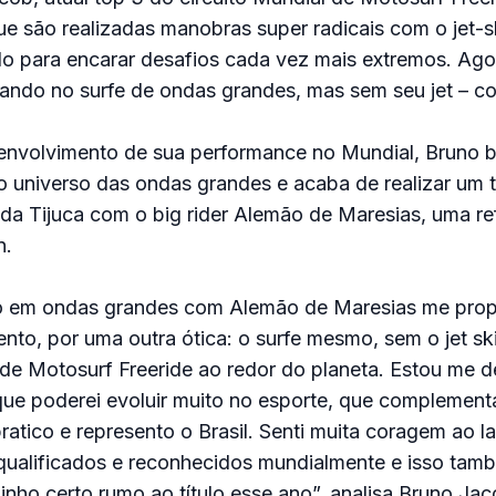
 são realizadas manobras super radicais com o jet-s
o para encarar desafios cada vez mais extremos. Agor
zando no surfe de ondas grandes, mas sem seu jet – co
nvolvimento de sua performance no Mundial, Bruno 
o universo das ondas grandes e acaba de realizar um 
 da Tijuca com o big rider Alemão de Maresias, uma re
n.
to em ondas grandes com Alemão de Maresias me pro
to, por uma outra ótica: o surfe mesmo, sem o jet ski,
de Motosurf Freeride ao redor do planeta. Estou me 
que poderei evoluir muito no esporte, que complement
atico e represento o Brasil. Senti muita coragem ao l
 qualificados e reconhecidos mundialmente e isso ta
nho certo rumo ao título esse ano”, analisa Bruno Jac