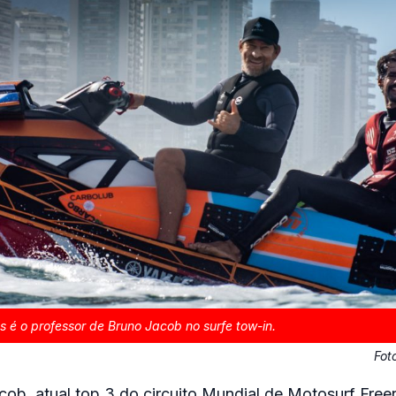
 é o professor de Bruno Jacob no surfe tow-in.
Fot
cob, atual top 3 do circuito Mundial de Motosurf Freer