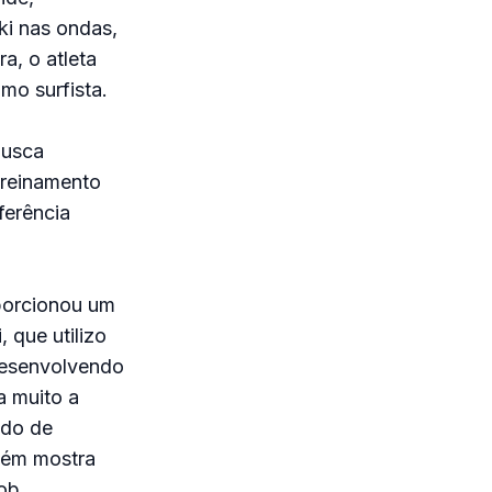
ki nas ondas,
a, o atleta
mo surfista.
busca
treinamento
ferência
porcionou um
 que utilizo
desenvolvendo
a muito a
ado de
mbém mostra
ob.