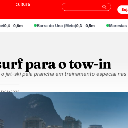
cultura
Sej
 0,6m
Barra do Una (Meio)
0,3 - 0,5m
Maresias Canto
0
urf para o tow-in
 o jet-ski pela prancha em treinamento especial nas
15/06/2022