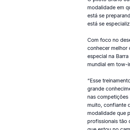
modalidade em que
está se preparand
está se especiali
Com foco no dese
conhecer melhor 
especial na Barra
mundial em tow-i
“Esse treinamen
grande conhecimen
nas competições 
muito, confiante 
modalidade que pr
profissionais tão
que estou no cami