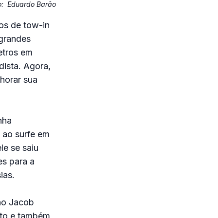
o:
Eduardo Barão
os de tow-in
 grandes
etros em
dista. Agora,
lhorar sua
nha
s ao surfe em
e se saiu
es para a
ias.
no Jacob
nto e também