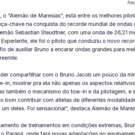
Fot
 o “Alemão de Maresias”, está entre os melhores pilot
eça-chave na conquista do recorde mundial de ondas
lemão Sebastian Steudtner, com uma onda de 26,21 m
 Experiente, ele foi o piloto que conduziu o novo recor
io de auxiliar Bruno a encarar ondas grandes para me
eeride.
oder compartilhar com o Bruno Jacob um pouco da mi
w-in, mostrar pra ela não apenas os aspectos relativo
s também o mecanismo do tow-in e da pilotagem, e el
o bom contribuir com atletas de diferentes modalidad
 um deles. Foi sensacional”, destaca Alemão de Mares
jamento de treinamentos em condições extremas, Bru
 o Paraná, onde fará novas adaptações no equipame