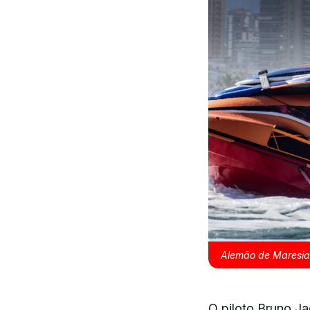
Alemão de Maresias
O piloto Bruno Ja