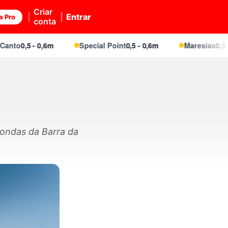
Criar
Entrar
a Pro
conta
,5 - 0,6m
Special Point
0,5 - 0,6m
Maresias
0,5 - 0,6m
 ondas da Barra da