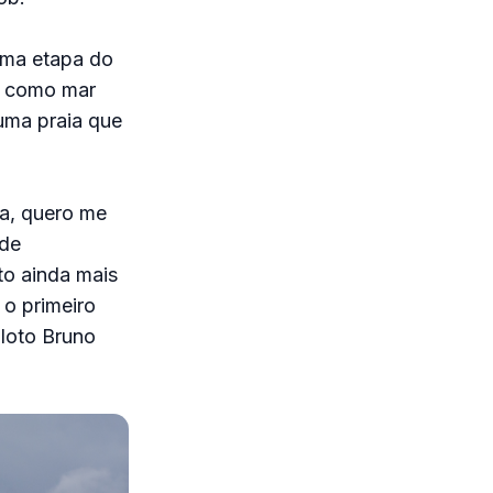
xima etapa do
, como mar
 uma praia que
pa, quero me
 de
to ainda mais
 o primeiro
iloto Bruno