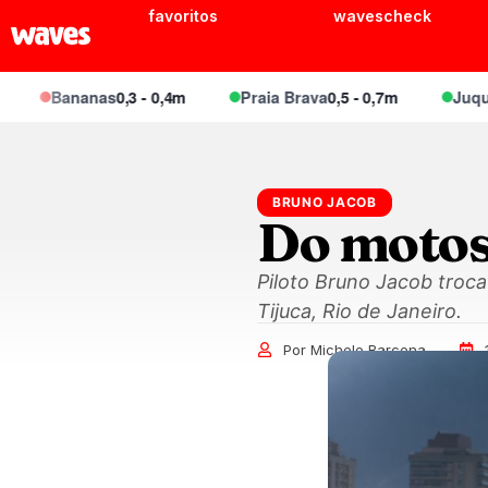
favoritos
wavescheck
Bananas
0,3 - 0,4m
Praia Brava
0,5 - 0,7m
Juquei
0,4 -
BRUNO JACOB
Do motos
Piloto Bruno Jacob troca
Tijuca, Rio de Janeiro.
Por Michele Barcena