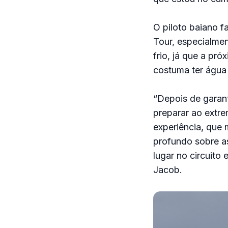
O piloto baiano f
Tour, especialme
frio, já que a pr
costuma ter água
“Depois de garant
preparar ao extre
experiência, que
profundo sobre as
lugar no circuito 
Jacob.