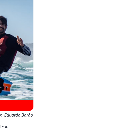
o:
Eduardo Barão
ide,