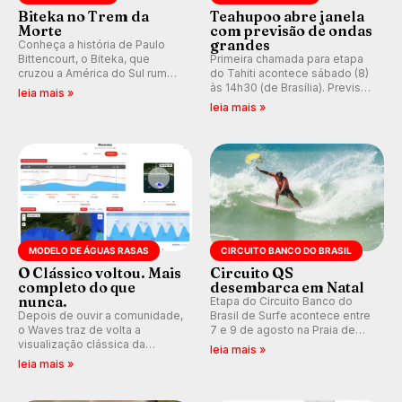
Biteka no Trem da
Teahupoo abre janela
Morte
com previsão de ondas
grandes
Conheça a história de Paulo
Bittencourt, o Biteka, que
Primeira chamada para etapa
cruzou a América do Sul rumo
do Tahiti acontece sábado (8)
ao Pacífico em uma jornada
às 14h30 (de Brasília). Previsão
leia mais »
que se tornou um marco de
indica swell consistente.
leia mais »
aventura, resiliência e paixão
Medina embarca para evento e
pelo surfe.
WSL divulga baterias, com
Kelly Slater convidado.
MODELO DE ÁGUAS RASAS
CIRCUITO BANCO DO BRASIL
O Clássico voltou. Mais
Circuito QS
completo do que
desembarca em Natal
nunca.
Etapa do Circuito Banco do
Depois de ouvir a comunidade,
Brasil de Surfe acontece entre
o Waves traz de volta a
7 e 9 de agosto na Praia de
visualização clássica da
Miami (RN), em disputas
leia mais »
previsão de águas rasas,
válidas pelo Qualifying Series
leia mais »
agora integrada à nova
(QS) 4.000 e pela corrida por
plataforma e com previsão das
vagas no Challenger Series.
ondas para até 16 dias.