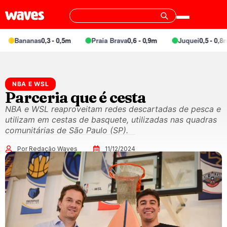
Bananas
0,3 - 0,5m
Praia Brava
0,6 - 0,9m
Juquei
0,5 - 0,8m
NBA E WSL
Parceria que é cesta
NBA e WSL reaproveitam redes descartadas de pesca e
utilizam em cestas de basquete, utilizadas nas quadras
comunitárias de São Paulo (SP).
Por Redação Waves
11/12/2024