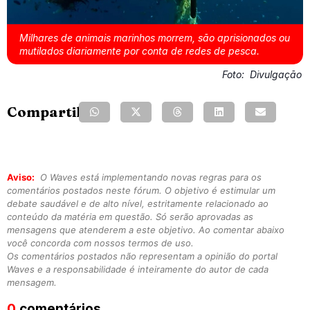
Milhares de animais marinhos morrem, são aprisionados ou
mutilados diariamente por conta de redes de pesca.
Foto:
Divulgação
Compartilhe:
Aviso:
O Waves está implementando novas regras para os
comentários postados neste fórum. O objetivo é estimular um
debate saudável e de alto nível, estritamente relacionado ao
conteúdo da matéria em questão. Só serão aprovadas as
mensagens que atenderem a este objetivo. Ao comentar abaixo
você concorda com nossos termos de uso.
Os comentários postados não representam a opinião do portal
Waves e a responsabilidade é inteiramente do autor de cada
mensagem.
0
comentários