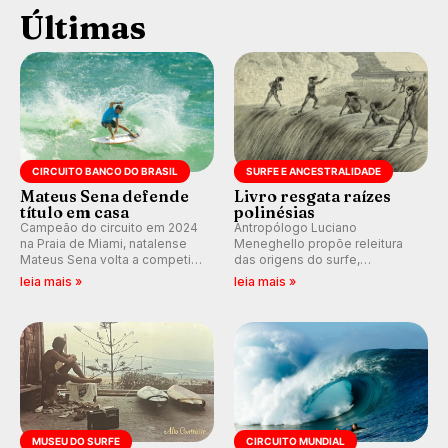
Últimas
CIRCUITO BANCO DO BRASIL
SURFE E ANCESTRALIDADE
Mateus Sena defende
Livro resgata raízes
título em casa
polinésias
Campeão do circuito em 2024
Antropólogo Luciano
na Praia de Miami, natalense
Meneghello propõe releitura
Mateus Sena volta a competir
das origens do surfe,
em casa em busca de manter a
resgatando a cultura polinésia
leia mais »
leia mais »
hegemonia potiguar em etapa
e questionando a visão
do Circuito Banco do Brasil.
ocidental que transformou a
prática em esporte e indústria.
MUSEU DO SURFE
CIRCUITO MUNDIAL