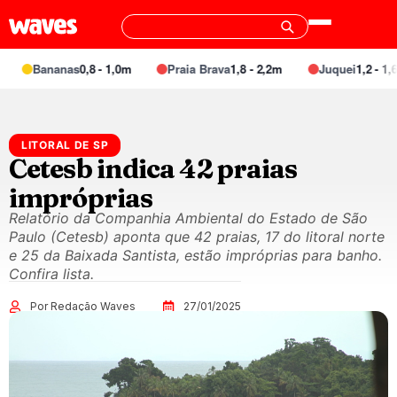
Bananas
0,8 - 1,0m
Praia Brava
1,8 - 2,2m
Juquei
1,2 - 1,6m
LITORAL DE SP
Cetesb indica 42 praias
impróprias
Relatório da Companhia Ambiental do Estado de São
Paulo (Cetesb) aponta que 42 praias, 17 do litoral norte
e 25 da Baixada Santista, estão impróprias para banho.
Confira lista.
Por Redação Waves
27/01/2025