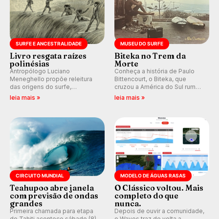
SURFE E ANCESTRALIDADE
MUSEU DO SURFE
Livro resgata raízes
Biteka no Trem da
polinésias
Morte
Antropólogo Luciano
Conheça a história de Paulo
Meneghello propõe releitura
Bittencourt, o Biteka, que
das origens do surfe,
cruzou a América do Sul rumo
resgatando a cultura polinésia
ao Pacífico em uma jornada
leia mais »
leia mais »
e questionando a visão
que se tornou um marco de
ocidental que transformou a
aventura, resiliência e paixão
prática em esporte e indústria.
pelo surfe.
CIRCUITO MUNDIAL
MODELO DE ÁGUAS RASAS
Teahupoo abre janela
O Clássico voltou. Mais
com previsão de ondas
completo do que
grandes
nunca.
Primeira chamada para etapa
Depois de ouvir a comunidade,
do Tahiti acontece sábado (8)
o Waves traz de volta a