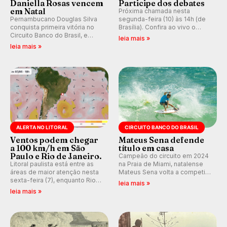
Daniella Rosas vencem
Participe dos debates
em Natal
Próxima chamada nesta
Pernambucano Douglas Silva
segunda-feira (10) às 14h (de
conquista primeira vitória no
Brasília). Confira ao vivo o
Circuito Banco do Brasil, e
Outerknown Tahiti Pro 2026 e
leia mais »
peruana Daniella Rosas vence
participe dos comentários e
leia mais »
no feminino na etapa de Natal,
debates no nosso fórum,
disputada na Praia de Miami
durante as etapas da WSL.
(RN).
ALERTA NO LITORAL
CIRCUITO BANCO DO BRASIL
Ventos podem chegar
Mateus Sena defende
a 100 km/h em São
título em casa
Paulo e Rio de Janeiro.
Campeão do circuito em 2024
Litoral paulista está entre as
na Praia de Miami, natalense
áreas de maior atenção nesta
Mateus Sena volta a competir
sexta-feira (7), enquanto Rio
em casa em busca de manter a
leia mais »
de Janeiro também recebe
hegemonia potiguar em etapa
leia mais »
alerta para ventos fortes.
do Circuito Banco do Brasil.
Rajadas já chegaram a 97,2
km/h em Itanhaém.