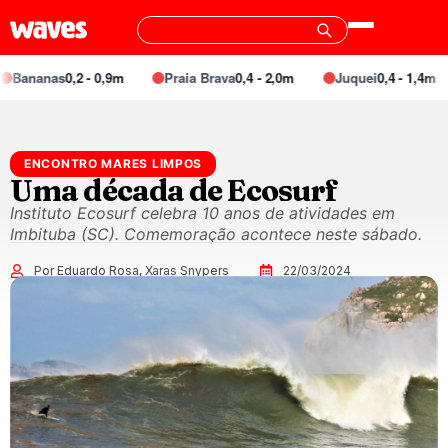
ananas
0,2 - 0,9m
Praia Brava
0,4 - 2,0m
Juquei
0,4 - 1,4m
ENCONTRO MARES LIMPOS
Uma década de Ecosurf
Instituto Ecosurf celebra 10 anos de atividades em
Imbituba (SC). Comemoração acontece neste sábado.
Por Eduardo Rosa, Xaras Snypers
22/03/2024