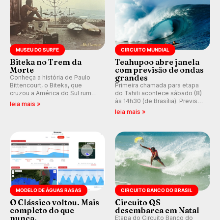
MUSEU DO SURFE
CIRCUITO MUNDIAL
Biteka no Trem da
Teahupoo abre janela
Morte
com previsão de ondas
grandes
Conheça a história de Paulo
Bittencourt, o Biteka, que
Primeira chamada para etapa
cruzou a América do Sul rumo
do Tahiti acontece sábado (8)
ao Pacífico em uma jornada
às 14h30 (de Brasília). Previsão
leia mais »
que se tornou um marco de
indica swell consistente.
leia mais »
aventura, resiliência e paixão
Medina embarca para evento e
pelo surfe.
WSL divulga baterias, com
Kelly Slater convidado.
MODELO DE ÁGUAS RASAS
CIRCUITO BANCO DO BRASIL
O Clássico voltou. Mais
Circuito QS
completo do que
desembarca em Natal
nunca.
Etapa do Circuito Banco do