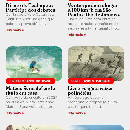
Direto de Teahupoo:
Ventos podem chegar
Participe dos debates
a 100 km/h em São
Paulo e Rio de Janeiro.
Confira ao vivo o Outerknown
Tahiti Pro 2026, na onda que
Litoral paulista está entre as
coloca à prova até os
áreas de maior atenção nesta
melhores surfistas do mundo.
sexta-feira (7), enquanto Rio
leia mais »
Participe dos comentários e
de Janeiro também recebe
leia mais »
debates em tempo real no
alerta para ventos fortes.
nosso fórum, durante as
Rajadas já chegaram a 97,2
etapas da WSL.
km/h em Itanhaém.
CIRCUITO BANCO DO BRASIL
SURFE E ANCESTRALIDADE
Mateus Sena defende
Livro resgata raízes
título em casa
polinésias
Campeão do circuito em 2024
Antropólogo Luciano
na Praia de Miami, natalense
Meneghello propõe releitura
Mateus Sena volta a competir
das origens do surfe,
em casa em busca de manter a
resgatando a cultura polinésia
leia mais »
leia mais »
hegemonia potiguar em etapa
e questionando a visão
do Circuito Banco do Brasil.
ocidental que transformou a
prática em esporte e indústria.