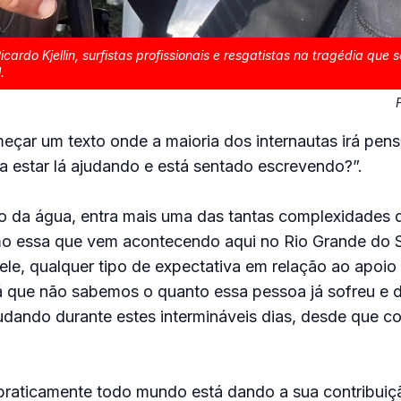
cardo Kjellin, surfistas profissionais e resgatistas na tragédia que
.
meçar um texto onde a maioria dos internautas irá pens
a estar lá ajudando e está sentado escrevendo?”.
 da água, entra mais uma das tantas complexidades 
o essa que vem acontecendo aqui no Rio Grande do 
pele, qualquer tipo de expectativa em relação ao apoio 
já que não sabemos o quanto essa pessoa já sofreu e 
udando durante estes intermináveis dias, desde que 
praticamente todo mundo está dando a sua contribui