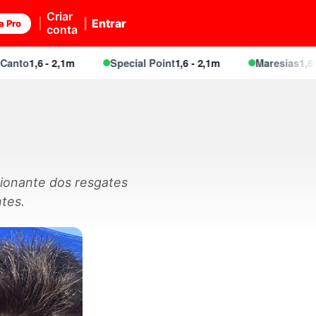
Criar
Entrar
a Pro
conta
o
1,6 - 2,1m
Special Point
1,6 - 2,1m
Maresias
1,6 - 2,1
ionante dos resgates
tes.