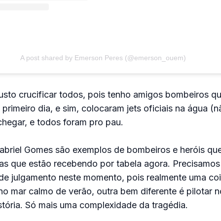
A post shared by Emerson Peres (@emerson_ouem)
usto crucificar todos, pois tenho amigos bombeiros qu
primeiro dia, e sim, colocaram jets oficiais na água (
chegar, e todos foram pro pau.
Gabriel Gomes são exemplos de bombeiros e heróis qu
as que estão recebendo por tabela agora. Precisamos
de julgamento neste momento, pois realmente uma cois
o mar calmo de verão, outra bem diferente é pilotar 
stória. Só mais uma complexidade da tragédia.