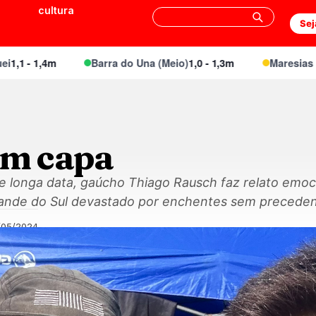
cultura
Sej
 - 1,4m
Barra do Una (Meio)
1,0 - 1,3m
Maresias Cant
em capa
 longa data, gaúcho Thiago Rausch faz relato emoc
rande do Sul devastado por enchentes sem preceden
/05/2024