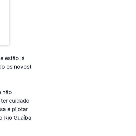
e estão lá
não os novos)
e não
 ter cuidado
a é pilotar
no Rio Guaíba