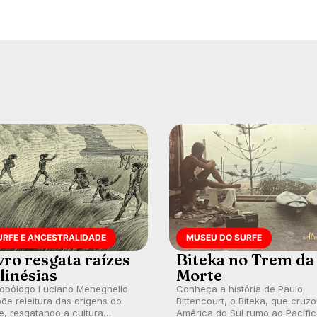
URFE E ANCESTRALIDADE
MUSEU DO SURFE
vro resgata raízes
Biteka no Trem da
linésias
Morte
ropólogo Luciano Meneghello
Conheça a história de Paulo
õe releitura das origens do
Bittencourt, o Biteka, que cruz
e, resgatando a cultura
América do Sul rumo ao Pacífi