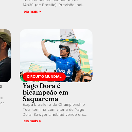
 um
14h30 (de Brasília). Previsão indica
e
swell consistente. Medina
leia mais »
embarca para evento e WSL
divulga baterias, com Kelly Slater
convidado.
CIRCUITO MUNDIAL
u
Yago Dora é
bicampeão em
Saquarema
eu
por
Etapa brasileira do Championship
Tour termina com vitória de Yago
Dora. Sawyer Lindblad vence entre
as mulheres e Leonardo Fioravanti
leia mais »
assume liderança do ranking
mundial da WSL, na etapa de