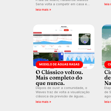
poli
Sena volta a competir em casa em
leia
ocid
busca de manter a hegemonia
leia mais »
prát
potiguar em etapa do Circuito
Banco do Brasil.
MODELO DE ÁGUAS RASAS
C
O Clássico voltou.
Ci
Mais completo do
de
que nunca.
Na
Depois de ouvir a comunidade, o
Etap
Waves traz de volta a visualização
de S
clássica da previsão de águas
agos
rasas, agora integrada à nova
disp
leia mais »
leia
plataforma e com previsão das
Seri
ondas para até 16 dias.
por 