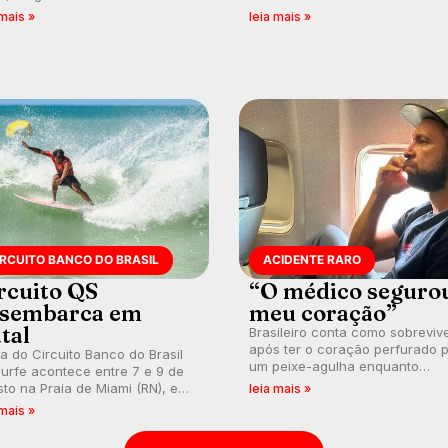
nésia e questionando a visão
em uma jornada que se tornou
 mais »
leia mais »
ental que transformou a
marco de aventura, resiliência 
ica em esporte e indústria.
paixão pelo surfe.
IRCUITO BANCO DO BRASIL
ACIDENTE RARO
rcuito QS
“O médico seguro
sembarca em
meu coração”
tal
Brasileiro conta como sobreviv
após ter o coração perfurado 
a do Circuito Banco do Brasil
um peixe-agulha enquanto
urfe acontece entre 7 e 9 de
surfava na Costa Rica.
to na Praia de Miami (RN), em
leia mais »
utas válidas pelo Qualifying
 mais »
es (QS) 4.000 e pela corrida
vagas no Challenger Series.