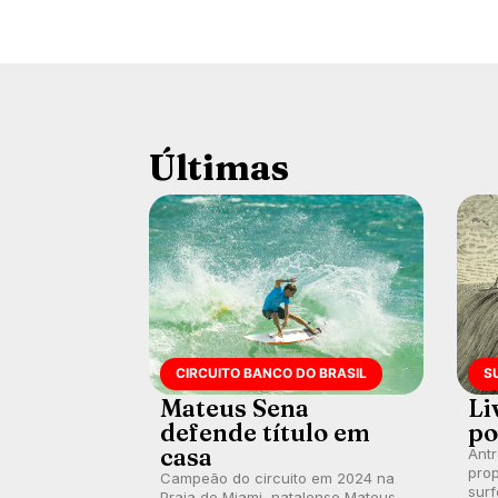
Últimas
CIRCUITO BANCO DO BRASIL
S
Mateus Sena
Li
defende título em
po
casa
Ant
prop
Campeão do circuito em 2024 na
surf
Praia de Miami, natalense Mateus