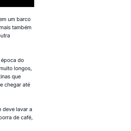
 em um barco
nimais também
utra
a época do
muito longos,
xinas que
e chegar até
 deve lavar a
orra de café,