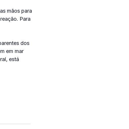
nas mãos para
 reação. Para
parentes dos
vem em mar
al, está