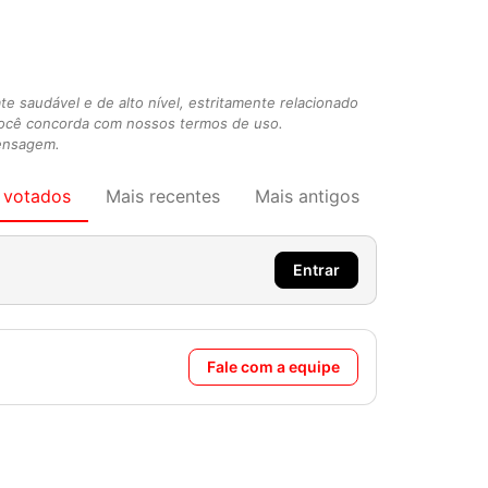
 saudável e de alto nível, estritamente relacionado
você concorda com nossos termos de uso.
mensagem.
 votados
Mais recentes
Mais antigos
Entrar
Fale com a equipe