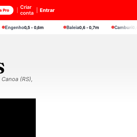
Criar
Entrar
a Pro
conta
ngenho
0,5 - 0,6m
Baleia
0,6 - 0,7m
Camburi
0,6 - 
S
 Canoa (RS),