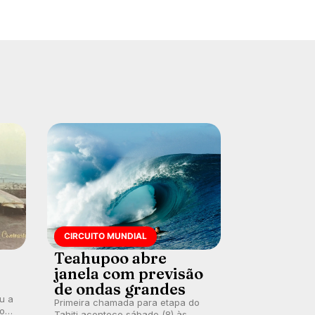
CIRCUITO MUNDIAL
Teahupoo abre
janela com previsão
de ondas grandes
ou a
Primeira chamada para etapa do
co
Tahiti acontece sábado (8) às