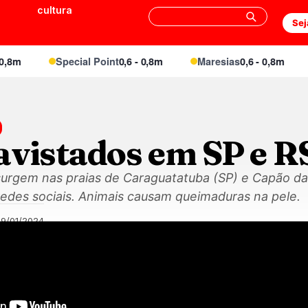
cultura
Sej
m
Special Point
0,6 - 0,8m
Maresias
0,6 - 0,8m
E
avistados em SP e R
urgem nas praias de Caraguatatuba (SP) e Capão da
des sociais. Animais causam queimaduras na pele.
29/01/2024