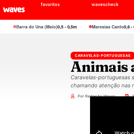
favoritos
wavescheck
Barra do Una (Meio)
0,5 - 0,5m
Maresias Canto
0,6 - 0,8
CARAVELAS-PORTUGUESAS
Animais 
Caravelas-portuguesas s
chamando atenção nas re
Por Redação Waves