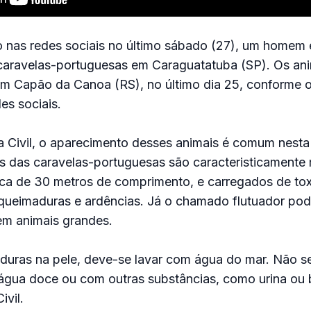
 nas redes sociais no último sábado (27), um homem
s caravelas-portuguesas em Caraguatatuba (SP). Os a
em Capão da Canoa (RS), no último dia 25, conforme o
es sociais.
 Civil, o aparecimento desses animais é comum nest
s das caravelas-portuguesas são caracteristicamente 
rca de 30 metros de comprimento, e carregados de to
ueimaduras e ardências. Já o chamado flutuador pod
em animais grandes.
duras na pele, deve-se lavar com água do mar. Não se
gua doce ou com outras substâncias, como urina ou b
ivil.