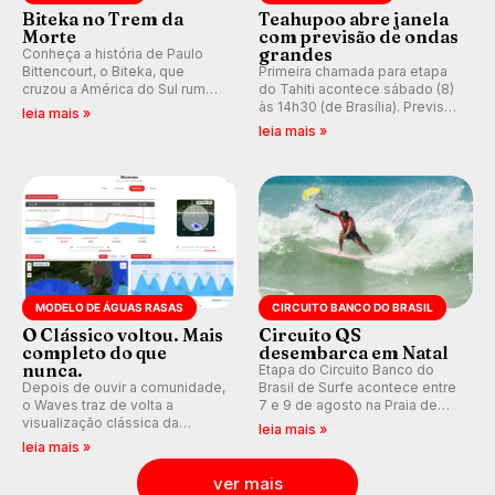
Biteka no Trem da
Teahupoo abre janela
Morte
com previsão de ondas
grandes
Conheça a história de Paulo
Bittencourt, o Biteka, que
Primeira chamada para etapa
cruzou a América do Sul rumo
do Tahiti acontece sábado (8)
ao Pacífico em uma jornada
às 14h30 (de Brasília). Previsão
leia mais »
que se tornou um marco de
indica swell consistente.
leia mais »
aventura, resiliência e paixão
Medina embarca para evento e
pelo surfe.
WSL divulga baterias, com
Kelly Slater convidado.
MODELO DE ÁGUAS RASAS
CIRCUITO BANCO DO BRASIL
O Clássico voltou. Mais
Circuito QS
completo do que
desembarca em Natal
nunca.
Etapa do Circuito Banco do
Depois de ouvir a comunidade,
Brasil de Surfe acontece entre
o Waves traz de volta a
7 e 9 de agosto na Praia de
visualização clássica da
Miami (RN), em disputas
leia mais »
previsão de águas rasas,
válidas pelo Qualifying Series
leia mais »
agora integrada à nova
(QS) 4.000 e pela corrida por
plataforma e com previsão das
vagas no Challenger Series.
ver mais
ondas para até 16 dias.