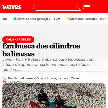
4m
Barra do Una (Meio)
0,3 - 1,3m
Maresias Canto
0,4 - 2,1m
KALANI ROBLES
Em busca dos cilindros
balineses
Jovem Kalani Robles embarca para Indonésia com
intuito de aprimorar surfe em ondas perfeitas e
tubulares.
Por Gabriel Ferreira, Munir El Hage, Redação Waves
14/06/2023