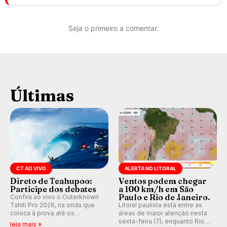
Seja o primeiro a comentar.
Últimas
CT AO VIVO
ALERTA NO LITORAL
Direto de Teahupoo:
Ventos podem chegar
Participe dos debates
a 100 km/h em São
Paulo e Rio de Janeiro.
Confira ao vivo o Outerknown
Tahiti Pro 2026, na onda que
Litoral paulista está entre as
coloca à prova até os
áreas de maior atenção nesta
melhores surfistas do mundo.
sexta-feira (7), enquanto Rio
leia mais »