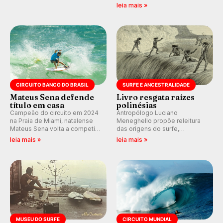
E participe dos debates em
de Janeiro também recebe
leia mais »
tempo real durante as etapas
alerta para ventos fortes.
do Mundial da WSL.
Rajadas já chegaram a 97,2
km/h em Itanhaém.
CIRCUITO BANCO DO BRASIL
SURFE E ANCESTRALIDADE
Mateus Sena defende
Livro resgata raízes
título em casa
polinésias
Campeão do circuito em 2024
Antropólogo Luciano
na Praia de Miami, natalense
Meneghello propõe releitura
Mateus Sena volta a competir
das origens do surfe,
em casa em busca de manter a
resgatando a cultura polinésia
leia mais »
leia mais »
hegemonia potiguar em etapa
e questionando a visão
do Circuito Banco do Brasil.
ocidental que transformou a
prática em esporte e indústria.
MUSEU DO SURFE
CIRCUITO MUNDIAL