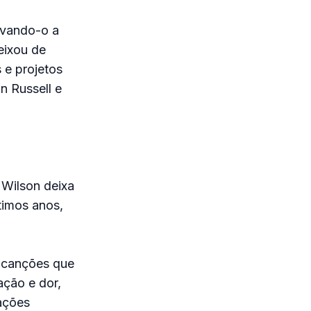
evando-o a
eixou de
 e projetos
n Russell e
 Wilson deixa
timos anos,
 canções que
ação e dor,
ações