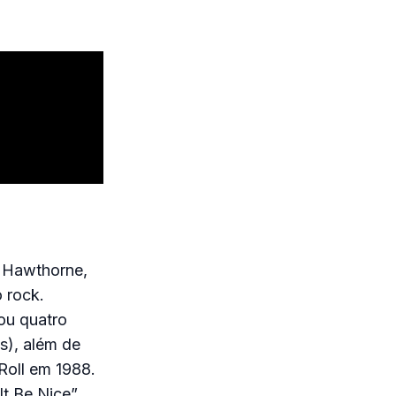
 Hawthorne,
o rock.
ou quatro
s), além de
Roll em 1988.
t Be Nice”,