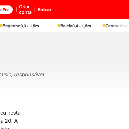
Criar
Entrar
a Pro
conta
genho
0,3 - 1,5m
Baleia
0,4 - 1,5m
Camburi
0,4 - 1,
music, responsável
reu nesta
ia 20. A
ista.