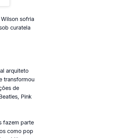
 Wilson sofria
sob curatela
al arquiteto
le transformou
ções de
Beatles, Pink
s fazem parte
mos como pop