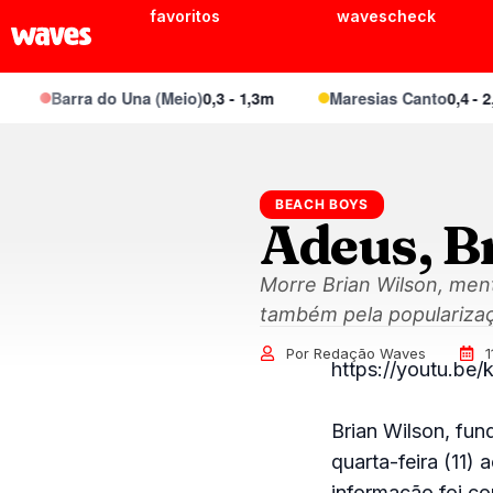
favoritos
wavescheck
Barra do Una (Meio)
0,3 - 1,3m
Maresias Canto
0,4 - 2,1m
BEACH BOYS
Adeus, B
Morre Brian Wilson, men
também pela popularizaç
Por Redação Waves
1
https://youtu.be/
Brian Wilson, fun
quarta-feira (11)
informação foi co