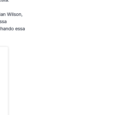
ian Wilson,
ssa
lhando essa