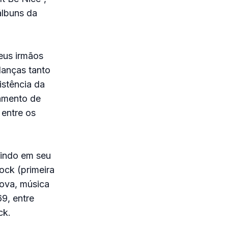
álbuns da
eus irmãos
danças tanto
istência da
tamento de
 entre os
uindo em seu
rock (primeira
nova, música
9, entre
ck.