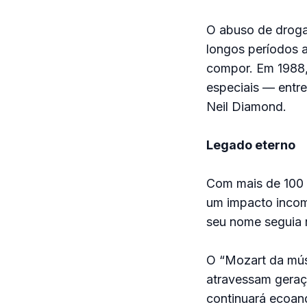
O abuso de droga
longos períodos a
compor. Em 1988, 
especiais — entr
Neil Diamond.
Legado eterno
Com mais de 100 
um impacto incom
seu nome seguia r
O “Mozart da mús
atravessam geraçõ
continuará ecoan