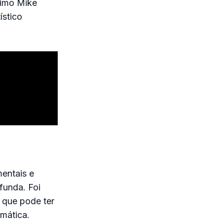
rimo Mike
ístico
entais e
funda. Foi
 que pode ter
umática.