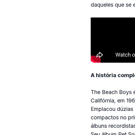
daqueles que se 
A história compl
The Beach Boys 
Califórnia, em 196
Emplacou dúzias 
compactos no pri
álbuns recordista
Seu álbum Pet So