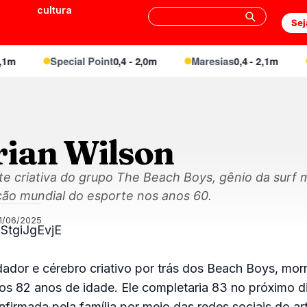
cultura
Sej
Special Point
0,4 - 2,0m
Maresias
0,4 - 2,1m
En
rian Wilson
te criativa do grupo The Beach Boys, gênio da surf 
ão mundial do esporte nos anos 60.
1/06/2025
kStgiJgEvjE
dador e cérebro criativo por trás dos Beach Boys, mor
 aos 82 anos de idade. Ele completaria 83 no próximo d
nfirmada pela família por meio das redes sociais do art