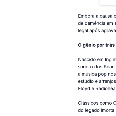
Embora a causa of
de demência em e
legal após agrava
O gênio por trá
Nascido em Inglew
sonoro dos Beach 
a música pop nos
estúdio e arranjo
Floyd e Radiohea
Clássicos como G
do legado imort