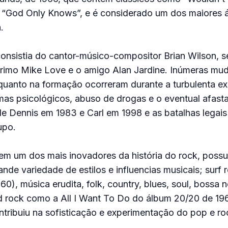
e “God Only Knows”, e é considerado um dos maiores 
.
consistia do cantor-músico-compositor Brian Wilson, s
 primo Mike Love e o amigo Alan Jardine. Inúmeras mu
 quanto na formação ocorreram durante a turbulenta ex
mas psicológicos, abuso de drogas e o eventual afas
de Dennis em 1983 e Carl em 1998 e as batalhas legais
upo.
em um dos mais inovadores da história do rock, poss
nde variedade de estilos e influencias musicais; surf 
0), música erudita, folk, country, blues, soul, bossa 
d rock como a All I Want To Do do álbum 20/20 de 196
ontribuiu na sofisticação e experimentação do pop e ro