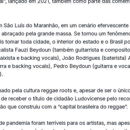
inal”, lançado em 2021, também como parte das come
m São Luís do Maranhão, em um cenário efervescente
i abraçado pela grande massa. Se tornou um fenômeno
 tomar toda cidade, o interior do estado e o Brasil por
lista Fauzi Beydoun (também guitarrista e compositor
aixista e backing vocals), João Rodrigues (baterista)
rra e backing vocals), Pedro Beydoun (guitarra e voca
).
nado pela cultura reggae roots e, apesar de ser o úni
 de receber o título de cidadão Ludovicense pelo rec
ão que construiu com a “capital brasileira do reggae”.
de pandemia foram terríveis para os artistas, mas apes