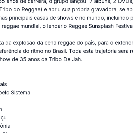
5 anos de carreira, o grupo lançou 17 álbuns, 2 DVDs,
Tribo do Reggae) e abriu sua própria gravadora, se a
 nas principais casas de shows e no mundo, incluindo
o reggae mundial, o lendário Reggae Sunsplash Festiva
 da explosão da cena reggae do país, para o exterio
ferência do ritmo no Brasil. Toda esta trajetória será r
show de 35 anos da Tribo De Jah.
ais
pelo Sistema
m
açu
lônia