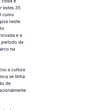
 coisa e
r estes 35
el como
gora neste
to
enovada e a
o período de
arco na
zou a cultura
nca se tinha
ção de
nacionalmente