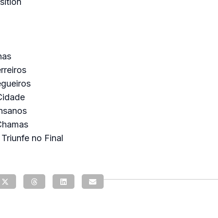
sition
has
rreiros
gueiros
Cidade
Insanos
 Chamas
Triunfe no Final