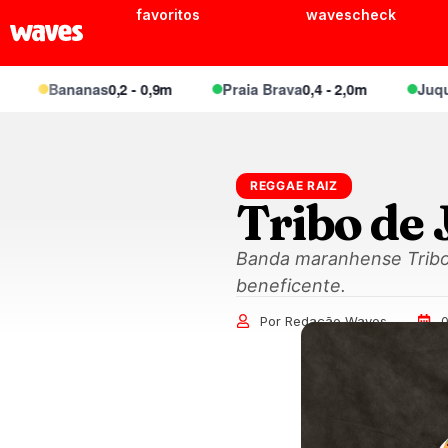
favoritos
wavescheck
Bananas
0,2 - 0,9m
Praia Brava
0,4 - 2,0m
Juquei
0,4
REGGAE RAIZ
Tribo de 
Banda maranhense Tribo
beneficente.
Por Redação Waves