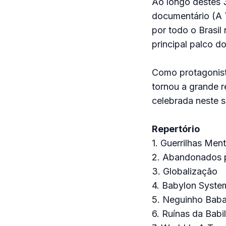
Ao longo destes 3
documentário (A 
por todo o Brasil
principal palco d
Como protagonista
tornou a grande re
celebrada neste 
Repertório
1. Guerrilhas Ment
2. Abandonados 
3. Globalização
4. Babylon Syste
5. Neguinho Bab
6. Ruínas da Babi