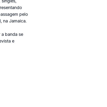
 singles,
presentando
 passagem pelo
l, na Jamaica.
r a banda se
evista e