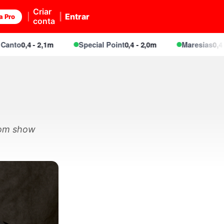
Criar
Entrar
a Pro
conta
o
0,4 - 2,1m
Special Point
0,4 - 2,0m
Maresias
0,4 - 2,1
com show