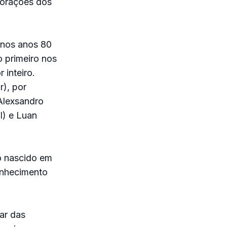
morações dos
 nos anos 80
 primeiro nos
 inteiro.
), por
 Alexsandro
l) e Luan
co nascido em
onhecimento
ar das