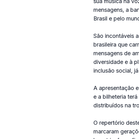
sua música na vo
mensagens, a ban
Brasil e pelo mun
São incontáveis 
brasileira que ca
mensagens de amor 
diversidade e à p
inclusão social, j
A apresentação e
e a bilheteria te
distribuídos na tr
O repertório des
marcaram geraçõe