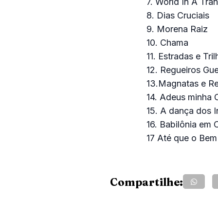
7. World In A Tran
8. Dias Cruciais
9. Morena Raiz
10. Chama
11. Estradas e Tril
12. Regueiros Gue
13.Magnatas e Re
14. Adeus minha 
15. A dança dos 
16. Babilônia em
17 Até que o Bem 
Compartilhe: