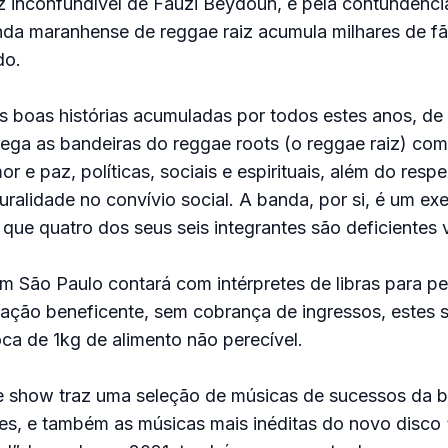
z inconfundível de Fauzi Beydoun, e pela contundênci
da maranhense de reggae raiz acumula milhares de fã
do.
as boas histórias acumuladas por todos estes anos, d
rrega as bandeiras do reggae roots (o reggae raiz) co
e paz, políticas, sociais e espirituais, além do respe
luralidade no convívio social. A banda, por si, é um e
á que quatro dos seus seis integrantes são deficientes v
m São Paulo contará com intérpretes de libras para p
rá ação beneficente, sem cobrança de ingressos, estes 
oca de 1kg de alimento não perecível.
te show traz uma seleção de músicas de sucessos da 
s, e também as músicas mais inéditas do novo disco 