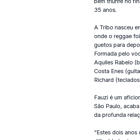
bem triunfe no f
35 anos.
A Tribo nasceu e
onde o reggae fo
guetos para depois
Formada pelo voca
Aquiles Rabelo (b
Costa Enes (guita
Richard (teclados
Fauzi é um aficio
São Paulo, acaba
da profunda relaç
“Estes dois anos 