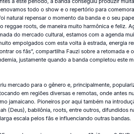
entes a este período, a banda conseguiu produzir muita
. Renovamos todo o show e o repertório para comemora
 foi natural repensar o momento da banda e o seu pap
ilo reggae roots, de maneira muito harmônica e feliz. A
ada do mercado cultural, estamos com a agenda mui
uito empolgados com esta volta à estrada, energia r
ntrar os fãs”, compartilha Fauzi sobre a retomada e 
ndemia, justamente quando a banda completou este m
riu mercado para o gênero e, principalmente, populari
 tocando em regiões diversas e remotas, onde antes nu
itmo jamaicano. Pioneiros por aqui também na introdu
h (Deus), babilônia, roots, entre outros, difundidos 
larga escala pelos fãs e influenciando outras bandas.