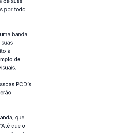
a de suas
s por todo
e uma banda
m suas
ito à
xemplo de
isuais.
essoas PCD’s
serão
banda, que
“Até que o