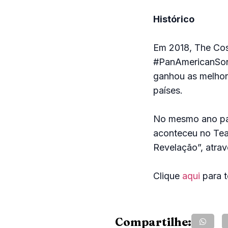
Histórico
Em 2018, The Cosm
#PanAmericanSong
ganhou as melhore
países.
No mesmo ano par
aconteceu no Teat
Revelação”, atrav
Clique
aqui
para t
Compartilhe: