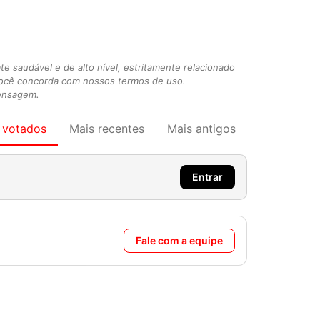
 saudável e de alto nível, estritamente relacionado
você concorda com nossos termos de uso.
mensagem.
 votados
Mais recentes
Mais antigos
Entrar
Fale com a equipe