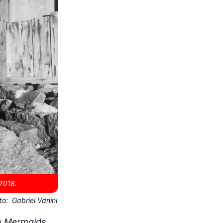
2018.
to:
Gabriel Vanini
n Mermaids