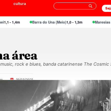
cultura
Sej
 - 1,4m
Barra do Una (Meio)
1,0 - 1,3m
Maresias Cant
na área
 music, rock e blues, banda catarinense The Cosmic 
im
19/03/2021