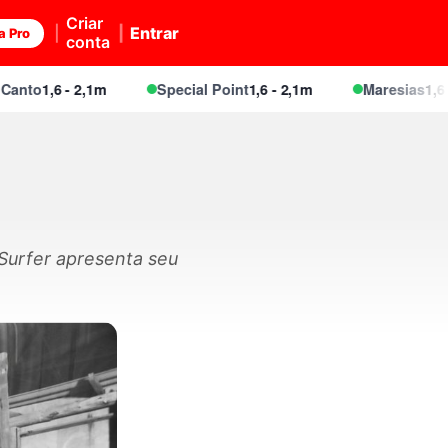
Criar
Entrar
a Pro
conta
o
1,6 - 2,1m
Special Point
1,6 - 2,1m
Maresias
1,6 - 2,1
Surfer apresenta seu