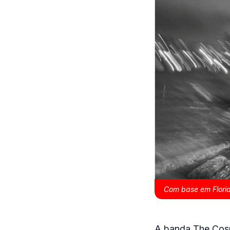
Com base em Floria
A banda The Cosm