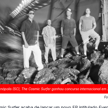
nópolis (SC), The Cosmic Surfer ganhou concurso internacional em 
Fo
ic Surfer acaba de lançar um novo EP intitulado
Eve