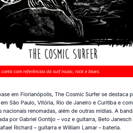
conta com referências da surf music, rock e blues.
ase em Florianópolis, The Cosmic Surfer se destaca p
em São Paulo, Vitória, Rio de Janeiro e Curitiba e co
s nacionais renomadas, além de outras mídias. A band
da por Gabriel Gontijo – voz e guitarra, Beto Janesch 
fael Richard – guitarra e William Lamar – bateria.