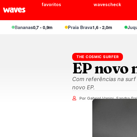
favoritos
wavescheck
Bananas
0,7 - 0,9m
Praia Brava
1,6 - 2,0m
Juquei
1,1
THE COSMIC SURFER
EP novo 
Com referências na surf
novo EP.
Por Gabriel Vanini, Sandro Pa