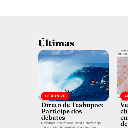
Últimas
CT AO VIVO
A
Direto de Teahupoo:
Ve
Participe dos
ch
debates
em
de
Próxima chamada neste domingo
(9) às 14h (Brasília). Confira ao