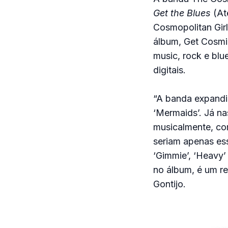
Get the Blues
(Até
Cosmopolitan Girl
álbum, Get Cosmic
music, rock e blu
digitais.
“A banda expandiu
‘Mermaids’. Já na
musicalmente, com
seriam apenas es
‘Gimmie’, ‘Heavy’
no álbum, é um re
Gontijo.