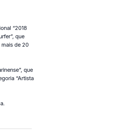
ional “2018
rfer”, que
e mais de 20
rinense”, que
goria “Artista
a.