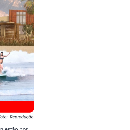
Foto:
Reprodução
n estão por