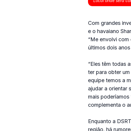
Local onde será co
Com grandes inves
e o havaiano Sha
“Me envolvi com 
últimos dois anos
“Eles têm todas 
ter para obter um
equipe temos a m
ajudar a orientar 
mais poderíamos t
complementa o au
Enquanto a DSRT 
região, há rumore