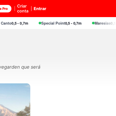
Criar
Entrar
a Pro
conta
o
0,5 - 0,7m
Special Point
0,5 - 0,7m
Maresias
0,5 - 0,7
vegarden que será