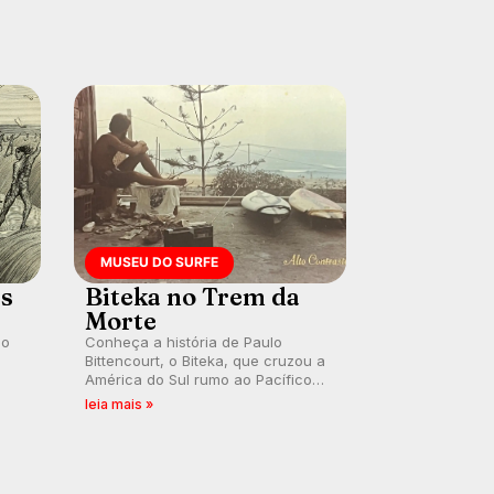
MUSEU DO SURFE
es
Biteka no Trem da
Morte
lo
Conheça a história de Paulo
Bittencourt, o Biteka, que cruzou a
América do Sul rumo ao Pacífico
ão
em uma jornada que se tornou um
leia mais »
marco de aventura, resiliência e
paixão pelo surfe.