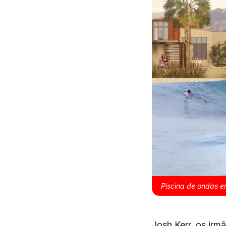
Piscina de ondas e
Josh Kerr, os ir