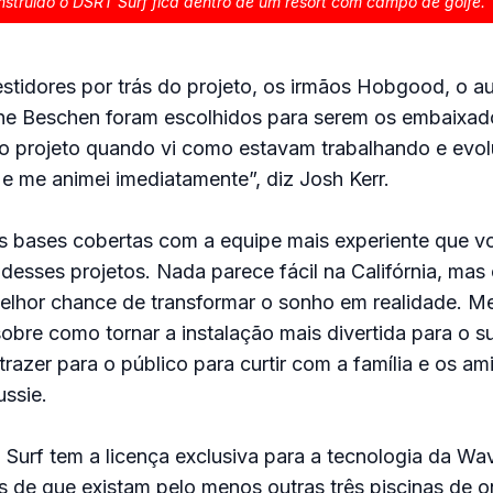
nstruído o DSRT Surf fica dentro de um resort com campo de golfe.
tidores por trás do projeto, os irmãos Hobgood, o au
ne Beschen foram escolhidos para serem os embaixado
o projeto quando vi como estavam trabalhando e evol
 e me animei imediatamente”, diz Josh Kerr.
as bases cobertas com a equipe mais experiente que v
 desses projetos. Nada parece fácil na Califórnia, ma
elhor chance de transformar o sonho em realidade. M
sobre como tornar a instalação mais divertida para o s
razer para o público para curtir com a família e os am
ssie.
Surf tem a licença exclusiva para a tecnologia da W
s de que existam pelo menos outras três piscinas de ond