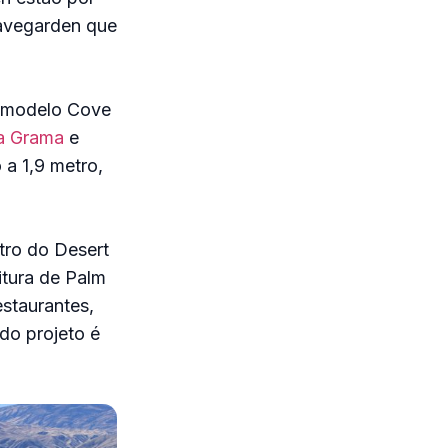
Wavegarden que
do modelo Cove
a Grama
e
 a 1,9 metro,
tro do Desert
itura de Palm
estaurantes,
do projeto é