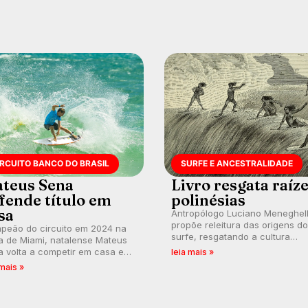
IRCUITO BANCO DO BRASIL
SURFE E ANCESTRALIDADE
teus Sena
Livro resgata raíz
fende título em
polinésias
sa
Antropólogo Luciano Meneghel
propõe releitura das origens do
peão do circuito em 2024 na
surfe, resgatando a cultura
a de Miami, natalense Mateus
polinésia e questionando a vis
 volta a competir em casa em
leia mais »
ocidental que transformou a
ca de manter a hegemonia
 mais »
prática em esporte e indústria.
guar em etapa do Circuito
o do Brasil.