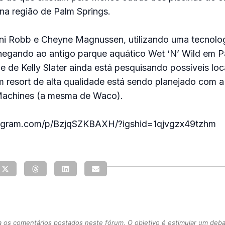
na região de Palm Springs.
ani Robb e Cheyne Magnussen, utilizando uma tecnolo
chegando ao antigo parque aquático Wet ‘N’ Wild em P
 de Kelly Slater ainda está pesquisando possíveis loc
 resort de alta qualidade está sendo planejado com a
achines (a mesma de Waco).
tagram.com/p/BzjqSZKBAXH/?igshid=1qjvgzx49tzhm
s comentários postados neste fórum. O objetivo é estimular um debate