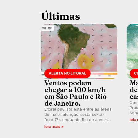
Últimas
ALERTA NO LITORAL
C
Ventos podem
Ma
chegar a 100 km/h
de
em São Paulo e Rio
ca
de Janeiro.
Cam
Prai
Litoral paulista está entre as áreas
Sena
de maior atenção nesta sexta-
bus
feira (7), enquanto Rio de Janeiro
leia
poti
também recebe alerta para ventos
leia mais »
Banc
fortes. Rajadas já chegaram a 97,2
km/h em Itanhaém.