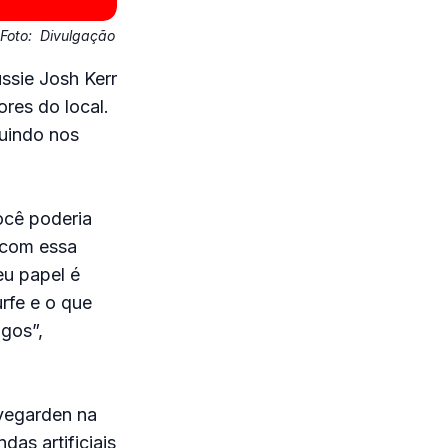
Foto:
Divulgação
ssie Josh Kerr
res do local.
uindo nos
ocê poderia
s com essa
eu papel é
urfe e o que
igos”,
avegarden na
as artificiais