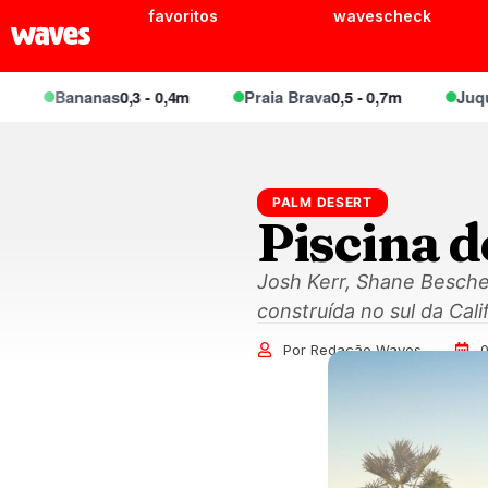
favoritos
wavescheck
Bananas
0,3 - 0,4m
Praia Brava
0,5 - 0,7m
Juquei
0,4
PALM DESERT
Piscina 
Josh Kerr, Shane Besch
construída no sul da Cali
Por Redação Waves