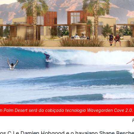
m Palm Desert será da cobiçada tecnologia Wavegarden Cove 2.0.
mãos CJ e Damien Hobgood e o havaiano Shane Besche