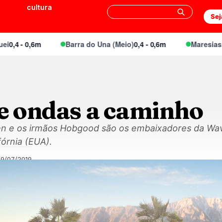
cultura
Sej
 - 0,6m
Barra do Una (Meio)
0,4 - 0,6m
Maresias Cant
de ondas a caminho
en e os irmãos Hobgood são os embaixadores da Wa
fórnia (EUA).
09/07/2019