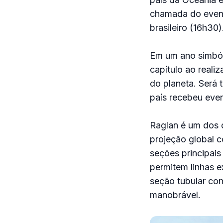
chamada do evento
brasileiro (16h30)
Em um ano simból
capítulo ao reali
do planeta. Será 
país recebeu even
Raglan é um dos 
projeção global c
seções principai
permitem linhas e
seção tubular co
manobrável.