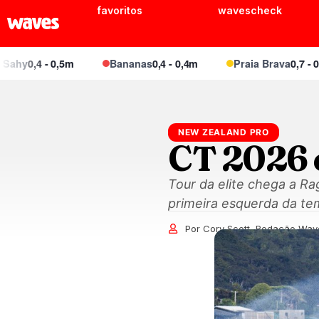
favoritos
wavescheck
,4 - 0,5m
Bananas
0,4 - 0,4m
Praia Brava
0,7 - 0,8m
NEW ZEALAND PRO
CT 2026 
Tour da elite chega a R
primeira esquerda da te
Por Cory Scott, Redação Wav