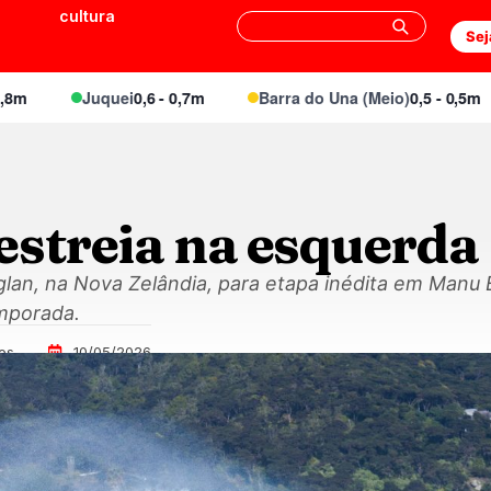
cultura
Sej
Juquei
0,6 - 0,7m
Barra do Una (Meio)
0,5 - 0,5m
estreia na esquerda
aglan, na Nova Zelândia, para etapa inédita em Manu
mporada.
es
10/05/2026