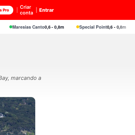
Criar
Entrar
a Pro
conta
Maresias Canto
0,6 - 0,8m
Special Point
0,6 - 0,8m
Mar
 Bay, marcando a