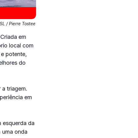
L / Pierre Tostee
 Criada em
ório local com
e potente,
elhores do
a triagem.
xperiência em
m esquerda da
m uma onda