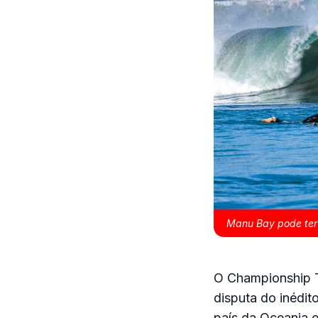
Manu Bay pode ter
O Championship T
disputa do inédit
país da Oceania e