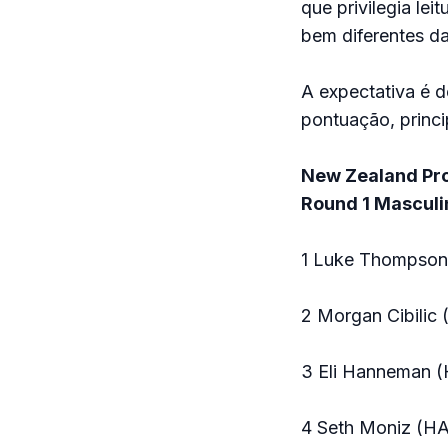
que privilegia lei
bem diferentes da
A expectativa é d
pontuação, princi
New Zealand Pr
Round 1 Masculi
1 Luke Thompson
2 Morgan Cibilic 
3 Eli Hanneman (
4 Seth Moniz (H