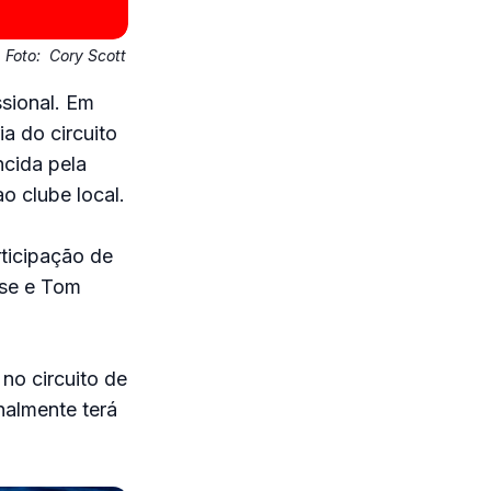
Foto:
Cory Scott
ssional. Em
a do circuito
ncida pela
 clube local.
ticipação de
rse e Tom
no circuito de
nalmente terá