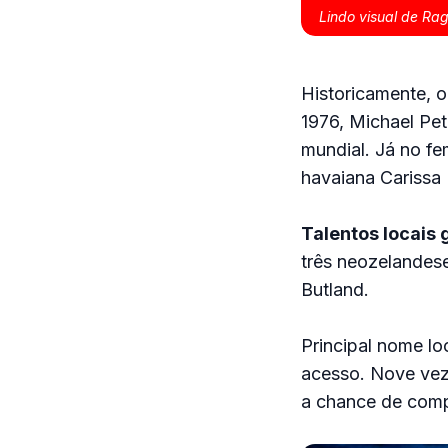
Lindo visual de Rag
Historicamente, o
1976, Michael Pet
mundial. Já no fe
havaiana Carissa
Talentos locais
três neozelandese
Butland.
Principal nome lo
acesso. Nove veze
a chance de compe