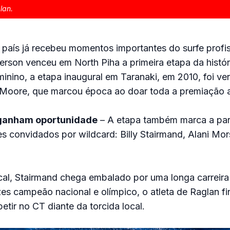
lan.
 país já recebeu momentos importantes do surfe profi
erson venceu em North Piha a primeira etapa da históri
minino, a etapa inaugural em Taranaki, em 2010, foi ve
 Moore, que marcou época ao doar toda a premiação ao
 ganham oportunidade
– A etapa também marca a par
s convidados por wildcard: Billy Stairmand, Alani Mo
cal, Stairmand chega embalado por uma longa carreira 
s campeão nacional e olímpico, o atleta de Raglan fi
tir no CT diante da torcida local.