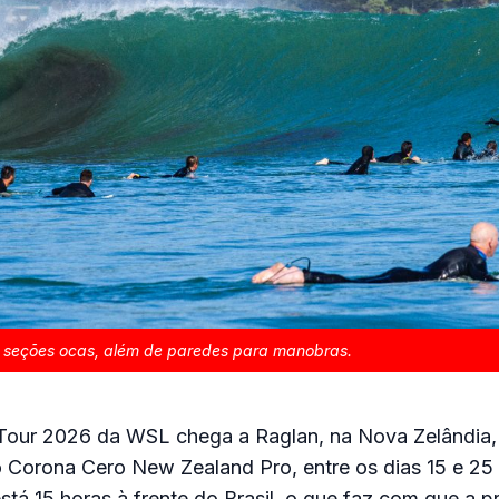
 seções ocas, além de paredes para manobras.
our 2026 da WSL chega a Raglan, na Nova Zelândia,
o Corona Cero New Zealand Pro, entre os dias 15 e 25
stá 15 horas à frente do Brasil, o que faz com que a p