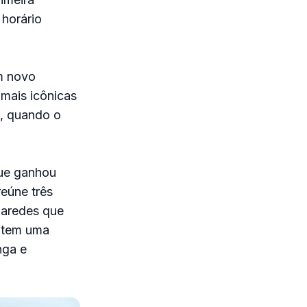
 horário
m novo
 mais icônicas
3, quando o
que ganhou
eúne três
paredes que
y tem uma
nga e