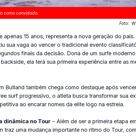
tra como convidado.
Foto:
WS
e apenas 15 anos, representa a nova geração do país.
tiu sua vaga ao vencer o tradicional evento classificat
egundos finais da decisão. Dona de um surfe moderno 
backside, ela terá sua primeira experiência entre as m
m Butland também chega como destaque após vencer 
ee surf progressivo, o atleta busca transformar sua e
titiva ao encarar nomes da elite logo na estreia.
a dinâmica no Tour
– Além de ser a primeira etapa e
n traz uma mudança importante no ritmo do Tour, co