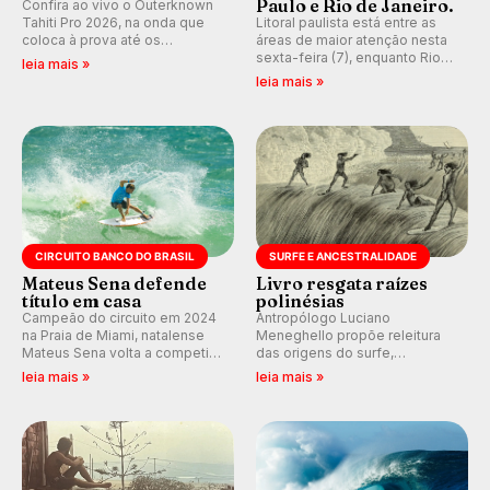
Paulo e Rio de Janeiro.
Confira ao vivo o Outerknown
Tahiti Pro 2026, na onda que
Litoral paulista está entre as
coloca à prova até os
áreas de maior atenção nesta
melhores surfistas do mundo.
sexta-feira (7), enquanto Rio
leia mais »
Participe dos comentários e
de Janeiro também recebe
leia mais »
debates em tempo real no
alerta para ventos fortes.
nosso fórum, durante as
Rajadas já chegaram a 97,2
etapas da WSL.
km/h em Itanhaém.
CIRCUITO BANCO DO BRASIL
SURFE E ANCESTRALIDADE
Mateus Sena defende
Livro resgata raízes
título em casa
polinésias
Campeão do circuito em 2024
Antropólogo Luciano
na Praia de Miami, natalense
Meneghello propõe releitura
Mateus Sena volta a competir
das origens do surfe,
em casa em busca de manter a
resgatando a cultura polinésia
leia mais »
leia mais »
hegemonia potiguar em etapa
e questionando a visão
do Circuito Banco do Brasil.
ocidental que transformou a
prática em esporte e indústria.