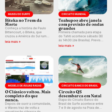
MUSEU DO SURFE
CIRCUITO MUNDIAL
Biteka no Trem da
Teahupoo abre janela
Morte
com previsão de ondas
grandes
Conheça a história de Paulo
Bittencourt, o Biteka, que
Primeira chamada para etapa
cruzou a América do Sul rumo
do Tahiti acontece sábado (8)
ao Pacífico em uma jornada
às 14h30 (de Brasília). Previsão
leia mais »
que se tornou um marco de
indica swell consistente.
leia mais »
aventura, resiliência e paixão
Medina embarca para evento e
pelo surfe.
WSL divulga baterias, com
Kelly Slater convidado.
MODELO DE ÁGUAS RASAS
CIRCUITO BANCO DO BRASIL
O Clássico voltou. Mais
Circuito QS
completo do que
desembarca em Natal
nunca.
Etapa do Circuito Banco do
Depois de ouvir a comunidade,
Brasil de Surfe acontece entre
o Waves traz de volta a
7 e 9 de agosto na Praia de
visualização clássica da
Miami (RN), em disputas