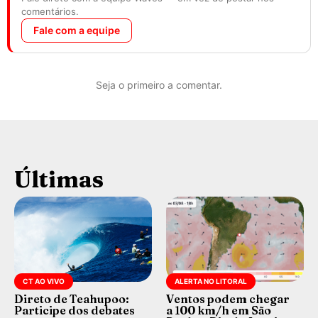
comentários.
Fale com a equipe
Seja o primeiro a comentar.
Últimas
CT AO VIVO
ALERTA NO LITORAL
Direto de Teahupoo:
Ventos podem chegar
Participe dos debates
a 100 km/h em São