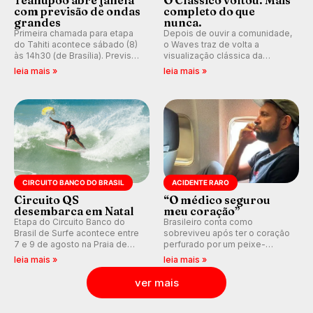
com previsão de ondas
completo do que
grandes
nunca.
Primeira chamada para etapa
Depois de ouvir a comunidade,
do Tahiti acontece sábado (8)
o Waves traz de volta a
às 14h30 (de Brasília). Previsão
visualização clássica da
indica swell consistente.
previsão de águas rasas,
leia mais »
leia mais »
Medina embarca para evento e
agora integrada à nova
WSL divulga baterias, com
plataforma e com previsão das
Kelly Slater convidado.
ondas para até 16 dias.
CIRCUITO BANCO DO BRASIL
ACIDENTE RARO
Circuito QS
“O médico segurou
desembarca em Natal
meu coração”
Etapa do Circuito Banco do
Brasileiro conta como
Brasil de Surfe acontece entre
sobreviveu após ter o coração
7 e 9 de agosto na Praia de
perfurado por um peixe-
Miami (RN), em disputas
agulha enquanto surfava na
leia mais »
leia mais »
válidas pelo Qualifying Series
Costa Rica.
(QS) 4.000 e pela corrida por
ver mais
vagas no Challenger Series.