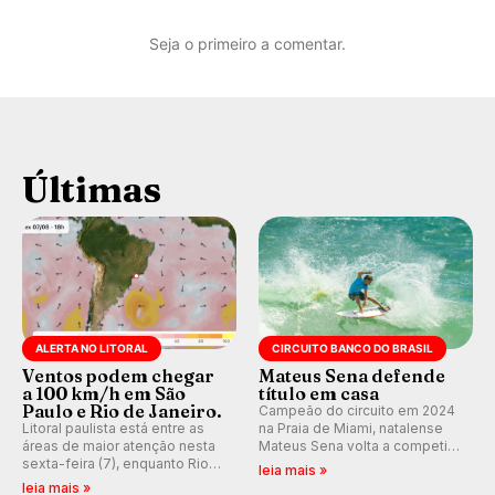
Seja o primeiro a comentar.
Últimas
ALERTA NO LITORAL
CIRCUITO BANCO DO BRASIL
Ventos podem chegar
Mateus Sena defende
a 100 km/h em São
título em casa
Paulo e Rio de Janeiro.
Campeão do circuito em 2024
Litoral paulista está entre as
na Praia de Miami, natalense
áreas de maior atenção nesta
Mateus Sena volta a competir
sexta-feira (7), enquanto Rio
em casa em busca de manter a
leia mais »
de Janeiro também recebe
hegemonia potiguar em etapa
leia mais »