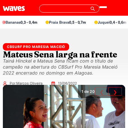
Bananas
0,3 - 0,4m
Praia Brava
0,5 - 0,7m
Juquei
0,4 - 0,6m
CBSURF PRO MARESIA MACEIÓ
Mateus Sena larga na frente
Tainá Hinckel e Mateus Sena ficam com o título de
campeão na abertura do CBSurf Pro Maresia Maceió
2022 encerrado no domingo em Alagoas.
Por Marcos Oliveira
13/06/2022
1
de 20
❮
❯