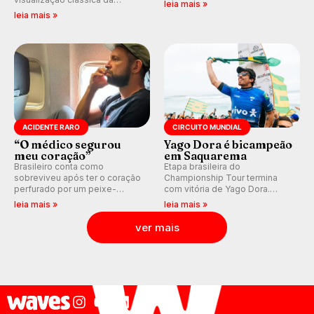
leia mais »
previsão de águas rasas,
válidas pelo Qualifying Series
leia mais »
agora integrada à nova
(QS) 4.000 e pela corrida por
plataforma e com previsão das
vagas no Challenger Series.
ondas para até 16 dias.
ACIDENTE RARO
CIRCUITO MUNDIAL
“O médico segurou
Yago Dora é bicampeão
meu coração”
em Saquarema
Brasileiro conta como
Etapa brasileira do
sobreviveu após ter o coração
Championship Tour termina
perfurado por um peixe-
com vitória de Yago Dora.
agulha enquanto surfava na
Sawyer Lindblad vence entre
leia mais »
leia mais »
Costa Rica.
as mulheres e Leonardo
Fioravanti assume liderança do
ver mais
ranking mundial da WSL, na
etapa de Saquarema.