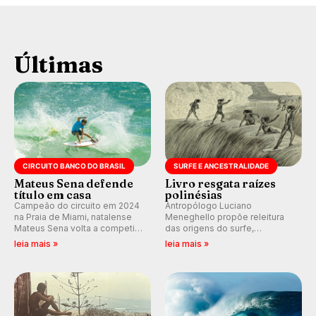
Últimas
CIRCUITO BANCO DO BRASIL
SURFE E ANCESTRALIDADE
Mateus Sena defende
Livro resgata raízes
título em casa
polinésias
Campeão do circuito em 2024
Antropólogo Luciano
na Praia de Miami, natalense
Meneghello propõe releitura
Mateus Sena volta a competir
das origens do surfe,
em casa em busca de manter a
resgatando a cultura polinésia
leia mais »
leia mais »
hegemonia potiguar em etapa
e questionando a visão
do Circuito Banco do Brasil.
ocidental que transformou a
prática em esporte e indústria.