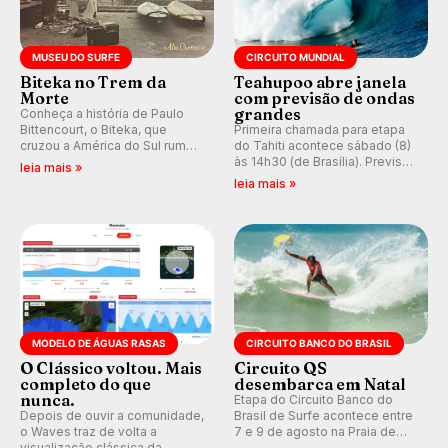
MUSEU DO SURFE
CIRCUITO MUNDIAL
Biteka no Trem da
Teahupoo abre janela
Morte
com previsão de ondas
grandes
Conheça a história de Paulo
Bittencourt, o Biteka, que
Primeira chamada para etapa
cruzou a América do Sul rumo
do Tahiti acontece sábado (8)
ao Pacífico em uma jornada
às 14h30 (de Brasília). Previsão
leia mais »
que se tornou um marco de
indica swell consistente.
leia mais »
aventura, resiliência e paixão
Medina embarca para evento e
pelo surfe.
WSL divulga baterias, com
Kelly Slater convidado.
MODELO DE ÁGUAS RASAS
CIRCUITO BANCO DO BRASIL
O Clássico voltou. Mais
Circuito QS
completo do que
desembarca em Natal
nunca.
Etapa do Circuito Banco do
Depois de ouvir a comunidade,
Brasil de Surfe acontece entre
o Waves traz de volta a
7 e 9 de agosto na Praia de
visualização clássica da
Miami (RN), em disputas