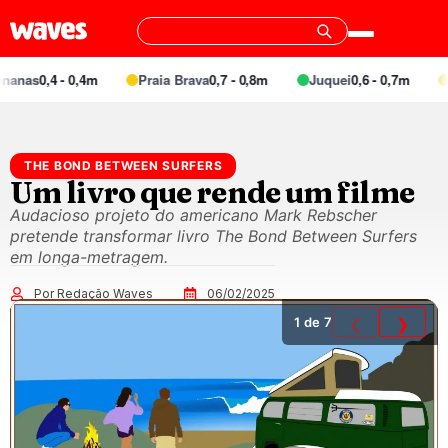
anas
0,4 - 0,4m
Praia Brava
0,7 - 0,8m
Juquei
0,6 - 0,7m
B
THE BOND BETWEEN SURFERS
Um livro que rende um filme
Audacioso projeto do americano Mark Rebscher
pretende transformar livro The Bond Between Surfers
em longa-metragem.
Por Redação Waves
06/02/2025
1
de 7
❮
❯