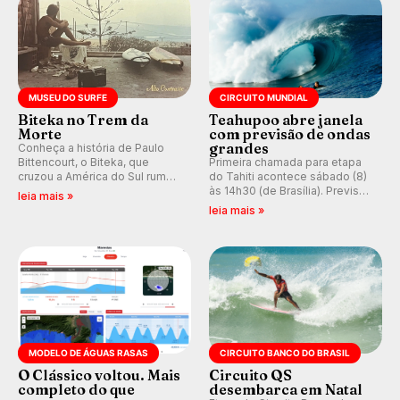
MUSEU DO SURFE
CIRCUITO MUNDIAL
Biteka no Trem da
Teahupoo abre janela
Morte
com previsão de ondas
grandes
Conheça a história de Paulo
Bittencourt, o Biteka, que
Primeira chamada para etapa
cruzou a América do Sul rumo
do Tahiti acontece sábado (8)
ao Pacífico em uma jornada
às 14h30 (de Brasília). Previsão
leia mais »
que se tornou um marco de
indica swell consistente.
leia mais »
aventura, resiliência e paixão
Medina embarca para evento e
pelo surfe.
WSL divulga baterias, com
Kelly Slater convidado.
MODELO DE ÁGUAS RASAS
CIRCUITO BANCO DO BRASIL
O Clássico voltou. Mais
Circuito QS
completo do que
desembarca em Natal