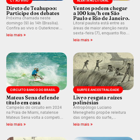
CT AO VIVO
ALERTA NO LITORAL
Direto de Teahupoo:
Ventos podem chegar
Participe dos debates
a 100 km/h em São
Paulo e Rio de Janeiro.
Próxima chamada neste
domingo (9) às 14h (Brasília).
Litoral paulista está entre as
Confira ao vivo o Outerknown
áreas de maior atenção nesta
Tahiti Pro 2026 e participe dos
sexta-feira (7), enquanto Rio
leia mais »
comentários e debates em
de Janeiro também recebe
leia mais »
tempo real no nosso fórum,
alerta para ventos fortes.
durante as etapas da WSL.
Rajadas já chegaram a 97,2
km/h em Itanhaém.
CIRCUITO BANCO DO BRASIL
SURFE E ANCESTRALIDADE
Mateus Sena defende
Livro resgata raízes
título em casa
polinésias
Campeão do circuito em 2024
Antropólogo Luciano
na Praia de Miami, natalense
Meneghello propõe releitura
Mateus Sena volta a competir
das origens do surfe,
em casa em busca de manter a
resgatando a cultura polinésia
leia mais »
leia mais »
hegemonia potiguar em etapa
e questionando a visão
do Circuito Banco do Brasil.
ocidental que transformou a
prática em esporte e indústria.