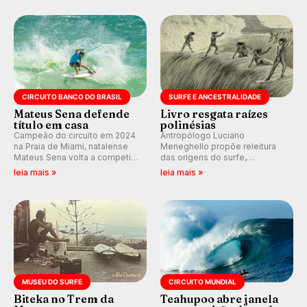
nosso fórum, durante as
Rajadas já chegaram a 97,2
etapas da WSL.
km/h em Itanhaém.
CIRCUITO BANCO DO BRASIL
SURFE E ANCESTRALIDADE
Mateus Sena defende
Livro resgata raízes
título em casa
polinésias
Campeão do circuito em 2024
Antropólogo Luciano
na Praia de Miami, natalense
Meneghello propõe releitura
Mateus Sena volta a competir
das origens do surfe,
em casa em busca de manter a
resgatando a cultura polinésia
leia mais »
leia mais »
hegemonia potiguar em etapa
e questionando a visão
do Circuito Banco do Brasil.
ocidental que transformou a
prática em esporte e indústria.
MUSEU DO SURFE
CIRCUITO MUNDIAL
Biteka no Trem da
Teahupoo abre janela