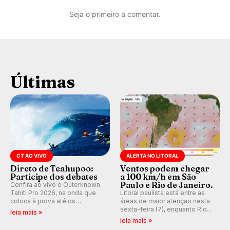
Seja o primeiro a comentar.
Últimas
CT AO VIVO
ALERTA NO LITORAL
Direto de Teahupoo:
Ventos podem chegar
Participe dos debates
a 100 km/h em São
Paulo e Rio de Janeiro.
Confira ao vivo o Outerknown
Tahiti Pro 2026, na onda que
Litoral paulista está entre as
coloca à prova até os
áreas de maior atenção nesta
melhores surfistas do mundo.
sexta-feira (7), enquanto Rio
leia mais »
Participe dos comentários e
de Janeiro também recebe
leia mais »
debates em tempo real no
alerta para ventos fortes.