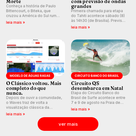
Morte
com previsão de ondas
grandes
Conheça a história de Paulo
Bittencourt, o Biteka, que
Primeira chamada para etapa
cruzou a América do Sul rumo
do Tahiti acontece sábado (8)
ao Pacífico em uma jornada
às 14h30 (de Brasília). Previsão
leia mais »
que se tornou um marco de
indica swell consistente.
leia mais »
aventura, resiliência e paixão
Medina embarca para evento e
pelo surfe.
WSL divulga baterias, com
Kelly Slater convidado.
MODELO DE ÁGUAS RASAS
CIRCUITO BANCO DO BRASIL
O Clássico voltou. Mais
Circuito QS
completo do que
desembarca em Natal
nunca.
Etapa do Circuito Banco do
Depois de ouvir a comunidade,
Brasil de Surfe acontece entre
o Waves traz de volta a
7 e 9 de agosto na Praia de
visualização clássica da
Miami (RN), em disputas
leia mais »
previsão de águas rasas,
válidas pelo Qualifying Series
leia mais »
agora integrada à nova
(QS) 4.000 e pela corrida por
plataforma e com previsão das
vagas no Challenger Series.
ver mais
ondas para até 16 dias.