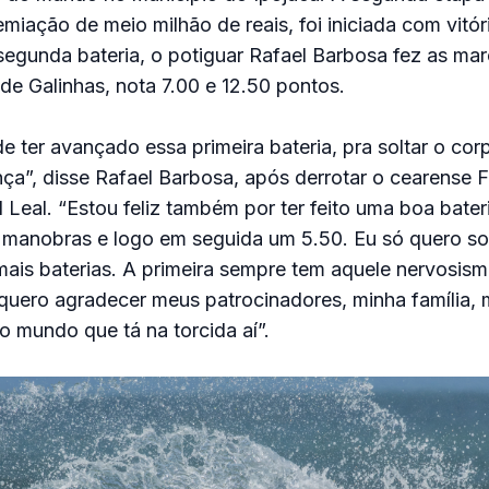
iação de meio milhão de reais, foi iniciada com vitóri
segunda bateria, o potiguar Rafael Barbosa fez as ma
de Galinhas, nota 7.00 e 12.50 pontos.
e ter avançado essa primeira bateria, pra soltar o corp
a”, disse Rafael Barbosa, após derrotar o cearense F
l Leal. “Estou feliz também por ter feito uma boa bater
 manobras e logo em seguida um 5.50. Eu só quero sol
ais baterias. A primeira sempre tem aquele nervosismo
quero agradecer meus patrocinadores, minha família, 
 mundo que tá na torcida aí”.