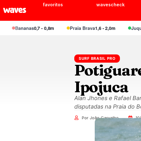
favoritos
wavescheck
Bananas
0,7 - 0,8m
Praia Brava
1,6 - 2,0m
Juquei
1,1 -
SURF BRASIL PRO
Potiguar
Ipojuca
Alan Jhones e Rafael Bar
disputadas na Praia do B
Por João Carvalho
10