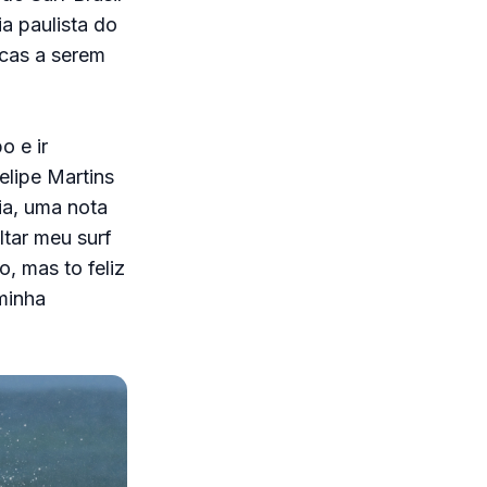
a paulista do
rcas a serem
o e ir
elipe Martins
ia, uma nota
tar meu surf
, mas to feliz
minha