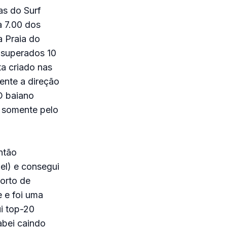
as do Surf
a 7.00 dos
 Praia do
m superados 10
ta criado nas
ente a direção
O baiano
a somente pelo
ntão
l) e consegui
Porto de
 e foi uma
ui top-20
abei caindo