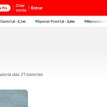
Criar
Entrar
a Pro
conta
,6 - 2,1m
Special Point
1,6 - 2,0m
Maresias
1,6 - 2,1m
ioria das 21 baterias