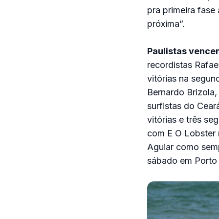
pra primeira fase
próxima”.
Paulistas vence
recordistas Rafae
vitórias na segun
Bernardo Brizola,
surfistas do Cea
vitórias e três s
com E O Lobster n
Aguiar como semp
sábado em Porto 