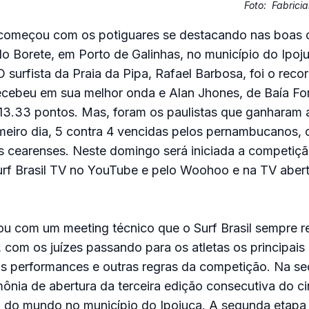
Foto:
Fabricia
o começou com os potiguares se destacando nas boas
o Borete, em Porto de Galinhas, no município do Ipojuca
surfista da Praia da Pipa, Rafael Barbosa, foi o recor
ecebeu em sua melhor onda e Alan Jhones, de Baía Fo
13.33 pontos. Mas, foram os paulistas que ganharam 
imeiro dia, 5 contra 4 vencidas pelos pernambucanos, 
s cearenses. Neste domingo será iniciada a competiçã
urf Brasil TV no YouTube e pelo Woohoo e na TV abert
 com um meeting técnico que o Surf Brasil sempre r
 com os juízes passando para os atletas os principais c
as performances e outras regras da competição. Na se
ônia de abertura da terceira edição consecutiva do ci
o do mundo no município do Ipojuca. A segunda etapa 