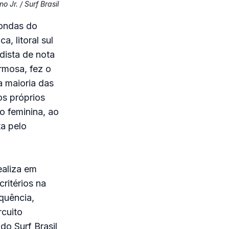
no Jr. / Surf Brasil
 ondas do
, litoral sul
dista de nota
rmosa, fez o
a maioria das
os próprios
o feminina, ao
a pelo
ealiza em
ritérios na
quência,
rcuito
do Surf Brasil