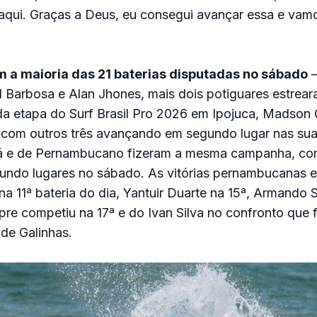
 aqui. Graças a Deus, eu consegui avançar essa e vam
m a maioria das 21 baterias disputadas no sábado
–
l Barbosa e Alan Jhones, mais dois potiguares estrea
da etapa do Surf Brasil Pro 2026 em Ipojuca, Madson 
 com outros três avançando em segundo lugar nas sua
rá e de Pernambucano fizeram a mesma campanha, co
egundo lugares no sábado. As vitórias pernambucanas 
a 11ª bateria do dia, Yantuir Duarte na 15ª, Armando 
re competiu na 17ª e do Ivan Silva no confronto que 
de Galinhas.