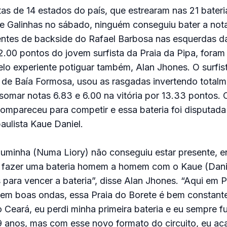
stas de 14 estados do país, que estrearam nas 21 bateri
de Galinhas no sábado, ninguém conseguiu bater a not
entes de backside do Rafael Barbosa nas esquerdas da
2.00 pontos do jovem surfista da Praia da Pipa, fora
elo experiente potiguar também, Alan Jhones. O surfis
l de Baía Formosa, usou as rasgadas invertendo totalm
somar notas 6.83 e 6.00 na vitória por 13.33 pontos. 
ompareceu para competir e essa bateria foi disputad
aulista Kaue Daniel.
Numinha (Numa Liory) não conseguiu estar presente, e
 fazer uma bateria homem a homem com o Kaue (Danie
para vencer a bateria”, disse Alan Jhones. “Aqui em 
tem boas ondas, essa Praia do Borete é bem constante
o Ceará, eu perdi minha primeira bateria e eu sempre f
9 anos, mas com esse novo formato do circuito, eu ac