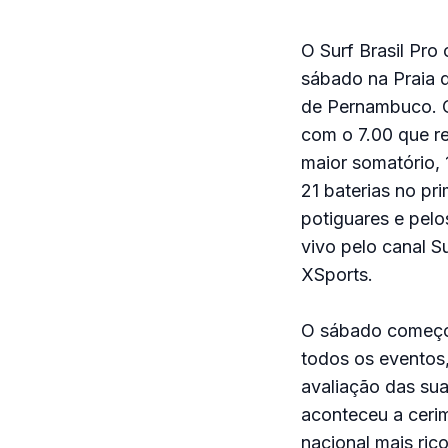
O Surf Brasil Pr
sábado na Praia d
de Pernambuco. O 
com o 7.00 que r
maior somatório, 
21 baterias no pr
potiguares e pelo
vivo pelo canal S
XSports.
O sábado começou
todos os eventos,
avaliação das su
aconteceu a cerim
nacional mais ric