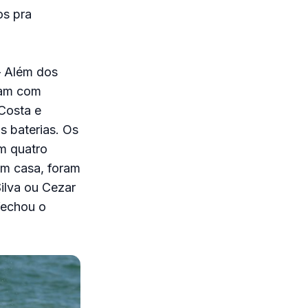
os pra
 Além dos
ram com
Costa e
s baterias. Os
m quatro
em casa, foram
Silva ou Cezar
fechou o