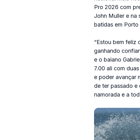
Pro 2026 com prem
John Muller e na 
batidas em Porto 
“Estou bem feliz d
ganhando confianç
e o baiano Gabrie
7.00 ali com duas
e poder avançar m
de ter passado e 
namorada e a todo