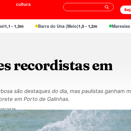
cultura
Sej
 1,3m
Barra do Una (Meio)
1,0 - 1,2m
Maresias Canto
1
es recordistas em
bosa são destaques do dia, mas paulistas ganham ma
orete em Porto de Galinhas.
/05/2026