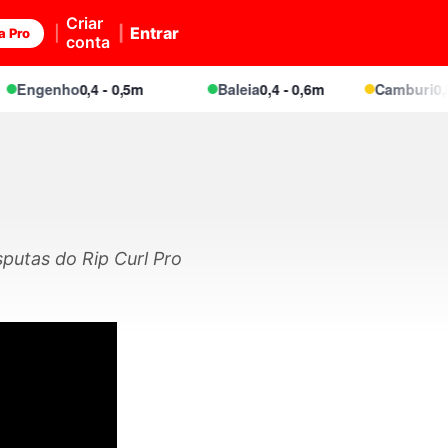
Criar
Entrar
a Pro
conta
Engenho
0,4 - 0,5m
Baleia
0,4 - 0,6m
Camburi
0,5 
putas do Rip Curl Pro