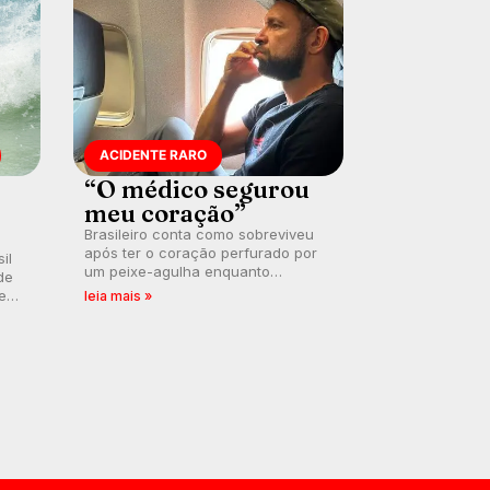
ACIDENTE RARO
“O médico segurou
meu coração”
Brasileiro conta como sobreviveu
após ter o coração perfurado por
il
um peixe-agulha enquanto
de
surfava na Costa Rica.
 em
leia mais »
a
.