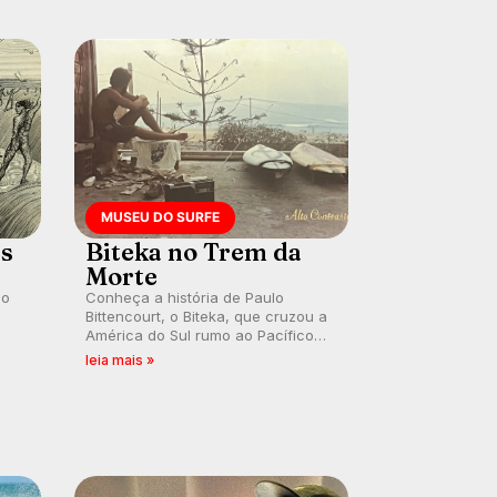
MUSEU DO SURFE
es
Biteka no Trem da
Morte
lo
Conheça a história de Paulo
Bittencourt, o Biteka, que cruzou a
América do Sul rumo ao Pacífico
ão
em uma jornada que se tornou um
leia mais »
marco de aventura, resiliência e
paixão pelo surfe.