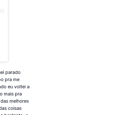
uei parado
po pra me
do eu voltei a
o mais pra
i das melhores
das coisas