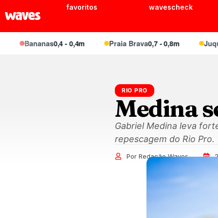
favoritos
wavescheck
Bananas
0,4 - 0,4m
Praia Brava
0,7 - 0,8m
Juquei
0,6
RIO PRO
Medina s
Gabriel Medina leva fort
repescagem do Rio Pro.
Por Redação Waves