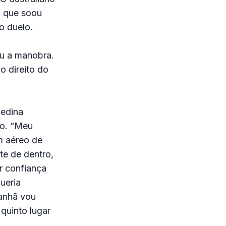
a, que soou
o duelo.
ou a manobra.
o direito do
Medina
ão. “Meu
m aéreo de
te de dentro,
er confiança
ueria
manhã vou
 quinto lugar