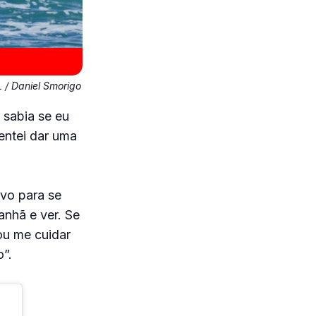
 / Daniel Smorigo
 sabia se eu
tentei dar uma
ivo para se
anhã e ver. Se
ou me cuidar
”.