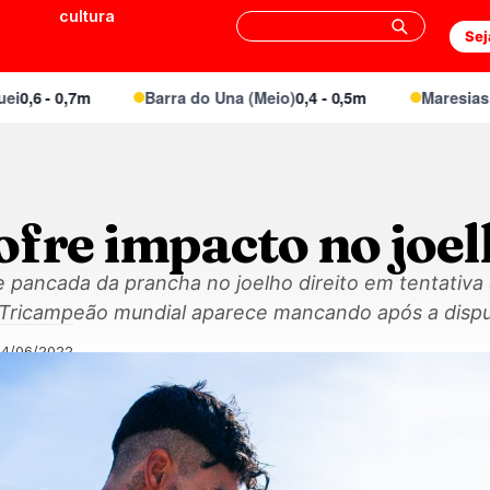
cultura
Sej
 - 0,7m
Barra do Una (Meio)
0,4 - 0,5m
Maresias Cant
ofre impacto no joe
e pancada da prancha no joelho direito em tentativa
 Tricampeão mundial aparece mancando após a dispu
24/06/2022