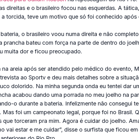
s direitas e o brasileiro focou nas esquerdas. A tátic
a torcida, teve um motivo que só foi conhecido após 
 bateria, o brasileiro voou numa direita e não complet
a prancha bateu com força na parte de dentro do joelh
tiu muita dor e ficou preocupado.
á na areia após ser atendido pelo médico do evento, 
revista ao Sportv e deu mais detalhes sobre a situaç
ouco dolorido. Na minha segunda onda eu tentei dar u
ancha acabou dando uma porrada no meu joelho na par
tando-o durante a bateria. Infelizmente não consegui t
s. Mas foi um campeonato legal, porque foi no Brasil. Q
s que torceram pra mim. Agora é cuidar do joelho. A
 vai estar e me cuidar”, disse o surfista que ficou em
anteriores do Rio Pro.