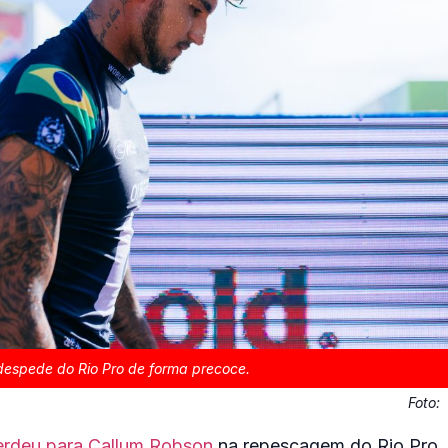
despede do Rio Pro de forma precoce.
Foto:
erdeu para Callum Robson
na repescagem do Rio Pro. 