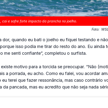
 cai e sofre forte impacto da prancha no joelho.
Foto:
WSL
 dor, quando eu bati o joelho eu fiquei testando e não
 porque isso podia me tirar do resto do ano. Eu ainda 
o me senti confiante”, completou o surfista.
existe motivo para a torcida se preocupar. “Não (mot
ais a porrada, eu acho. Como eu falei, vou acordar am
o eu terei que fazer ressonância, mas caso contrário v
a da pancada, mas eu acredito que não seja nada sério