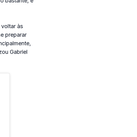
o bastante, e
voltar às
me preparar
incipalmente,
zou Gabriel