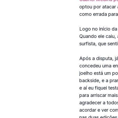
optou por atacar a
como errada para 
Logo no início da
Quando ele caiu, 
surfista, que sen
Após a disputa, j
concedeu uma ent
joelho está um p
backside, e a pr
e aí eu fiquei tes
para arriscar mai
agradecer a todo
acordar e ver como
nas duas edições 