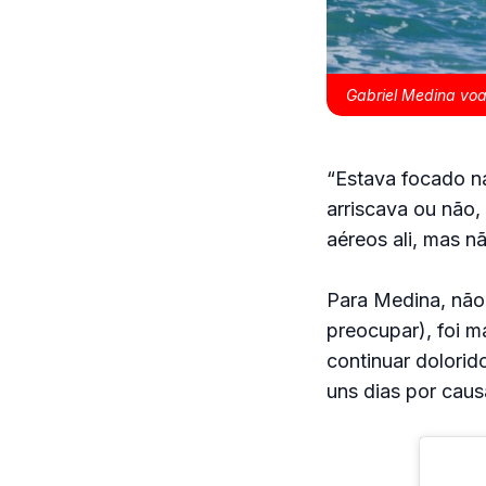
Gabriel Medina voa,
“Estava focado na
arriscava ou não,
aéreos ali, mas nã
Para Medina, não 
preocupar), foi m
continuar dolorid
uns dias por caus