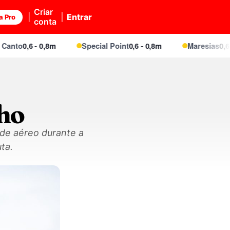
Criar
Entrar
a Pro
conta
o
0,6 - 0,8m
Special Point
0,6 - 0,8m
Maresias
0,6 - 0,8
lho
 de aéreo durante a
ta.