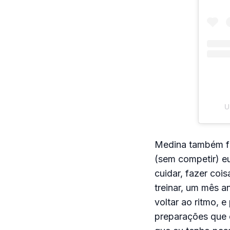
U
Medina também fal
(sem competir) eu
cuidar, fazer coi
treinar, um mês a
voltar ao ritmo, 
preparações que e